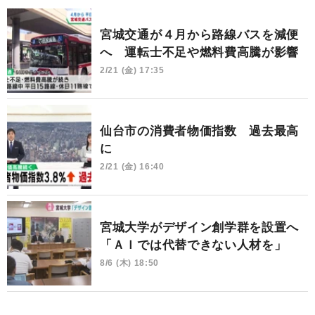
宮城交通が４月から路線バスを減便
へ 運転士不足や燃料費高騰が影響
2/21 (金) 17:35
仙台市の消費者物価指数 過去最高
に
2/21 (金) 16:40
宮城大学がデザイン創学群を設置へ
「ＡＩでは代替できない人材を」
8/6 (木) 18:50