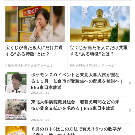
宝くじが当たる人にだけ共通
宝くじが当たる人にだけ共通
する“ある特徴”とは？
する“ある特徴”とは？
PR(合同会社デジタルファーム )
PR(合同会社デジタルファーム )
ポケモンＧＯイベントと東北大学入試が重な
る１１月 仙台市が受験生への配慮を検討へ |
khb東日本放送
2026.07.31
東北大学病院職員組合 着替え時間などの未
払い賃金支払いを求める | khb東日本放送
2026.07.31
８月のロト6はこの方法で買え!!６つの数字が