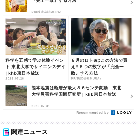
『完全一致』する方法
PR(株式会社MURA)
科学を五感で学ぶ体験イベン
８月のロト6はこの方法で買
ト 東北大学でサイエンスデイ
え!!６つの数字が『完全一
| khb東日本放送
致』する方法
2026.07.26
PR(株式会社MURA)
熊本地震は断層が最大８６センチ変動 東北
大学災害科学国際研究所 | khb東日本放送
2026.07.31
Recommended by
関連ニュース