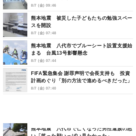
8/7 (金) 09:46
熊本地震 被災した子どもたちの勉強スペー
スを開設
8/7 (金) 07:48
熊本地震 八代市でブルーシート設置支援始
まる 台風13号影響懸念
8/7 (金) 07:44
FIFA緊急集会 謝罪声明で会長支持も 投資
計画めぐり「別の方法で進めるべきだった」
8/7 (金) 07:40
熊本地震 八代市で亡くなった男性遺族の思
い「笑った顔いっぱい見たかった」