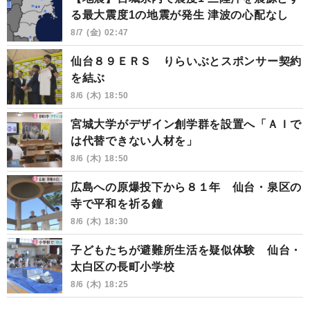
る最大震度1の地震が発生 津波の心配なし
8/7 (金) 02:47
仙台８９ＥＲＳ りらいぶとスポンサー契約
を結ぶ
8/6 (木) 18:50
宮城大学がデザイン創学群を設置へ「ＡＩで
は代替できない人材を」
8/6 (木) 18:50
広島への原爆投下から８１年 仙台・泉区の
寺で平和を祈る鐘
8/6 (木) 18:30
子どもたちが避難所生活を疑似体験 仙台・
太白区の長町小学校
8/6 (木) 18:25