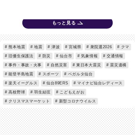
もっと見る
熊本地震
地震
津波
宮城県
衆院選2026
クマ
旧優生保護法
防災
仙台市
気象情報
交通情報
事件・事故・火事
自然災害
東日本大震災
震災遺構
能登半島地震
スポーツ
ベガルタ仙台
楽天イーグルス
仙台89ERS
マイナビ仙台レディース
高校野球
羽生結弦
こどもえがお
クリスマスマーケット
新型コロナウイルス