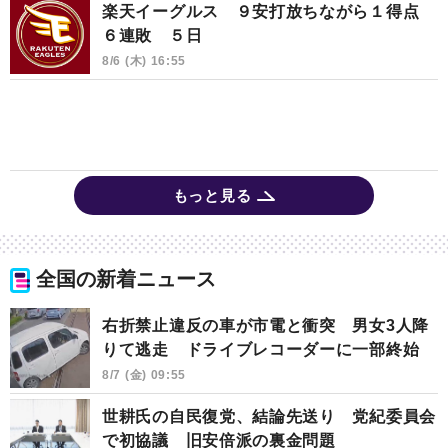
楽天イーグルス ９安打放ちながら１得点
６連敗 ５日
8/6 (木) 16:55
もっと見る
全国の新着ニュース
右折禁止違反の車が市電と衝突 男女3人降
りて逃走 ドライブレコーダーに一部終始
8/7 (金) 09:55
世耕氏の自民復党、結論先送り 党紀委員会
で初協議 旧安倍派の裏金問題