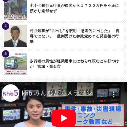
七十七銀行元行員が顧客から１７００万円を不正に
預かり返却せず
村井知事が”舌出し”を釈明「意図的に出した」「侮
辱ではない」 批判受けた参政党めぐる発言後の行
動
歩行者の男性が軽乗用車にはねられ頭などを打つけ
が 宮城・白石市