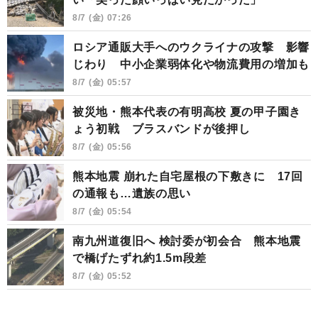
8/7 (金) 07:26
ロシア通販大手へのウクライナの攻撃 影響
じわり 中小企業弱体化や物流費用の増加も
8/7 (金) 05:57
被災地・熊本代表の有明高校 夏の甲子園き
ょう初戦 ブラスバンドが後押し
8/7 (金) 05:56
熊本地震 崩れた自宅屋根の下敷きに 17回
の通報も…遺族の思い
8/7 (金) 05:54
南九州道復旧へ 検討委が初会合 熊本地震
で橋げたずれ約1.5m段差
8/7 (金) 05:52