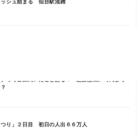
ラッシュ始まる 仙台駅混雑
ま」って言葉聞いたことある？ 起源は江戸時代まで
！？
まつり」２日目 初日の人出６６万人