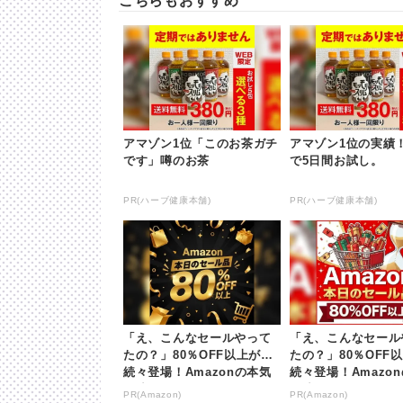
こちらもおすすめ
アマゾン1位「このお茶ガチ
アマゾン1位の実績！
です」噂のお茶
で5日間お試し。
PR(ハーブ健康本舗)
PR(ハーブ健康本舗)
「え、こんなセールやって
「え、こんなセール
たの？」80％OFF以上が
たの？」80％OFF
続々登場！Amazonの本気
続々登場！Amazo
が凄すぎる
が凄すぎる
PR(Amazon)
PR(Amazon)