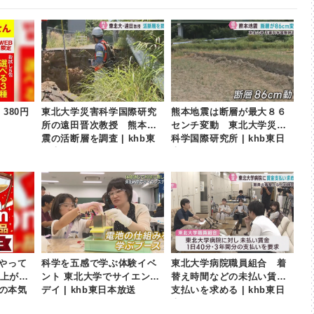
380円
東北大学災害科学国際研究
熊本地震は断層が最大８６
所の遠田晋次教授 熊本地
センチ変動 東北大学災害
震の活断層を調査 | khb東
科学国際研究所 | khb東日
日本放送
本放送
やって
科学を五感で学ぶ体験イベ
東北大学病院職員組合 着
以上が
ント 東北大学でサイエンス
替え時間などの未払い賃金
nの本気
デイ | khb東日本放送
支払いを求める | khb東日
本放送