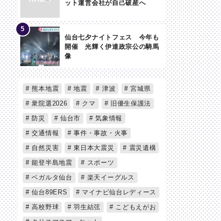
ット運営会社が自己破産へ
仙台七夕ナイトフェス 今年も
開催 光輝く伊達政宗公の騎馬
像
熊本地震
地震
津波
宮城県
衆院選2026
クマ
旧優生保護法
防災
仙台市
気象情報
交通情報
事件・事故・火事
自然災害
東日本大震災
震災遺構
能登半島地震
スポーツ
ベガルタ仙台
楽天イーグルス
仙台89ERS
マイナビ仙台レディース
高校野球
羽生結弦
こどもえがお