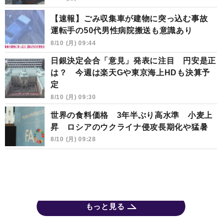
【速報】ごみ収集車が建物に突っ込む事故
運転手の50代男性病院搬送も意識あり
8/10 (月) 09:44
日銀決定会合「意見」発表に注目 円安是正
は？ 今週は楽天Gや東京海上HDも決算予
定
8/10 (月) 09:30
世界の食料価格 3年半ぶり高水準 小麦上
昇 ロシアのウクライナ侵攻長期化や猛暑
8/10 (月) 09:28
もっと見る