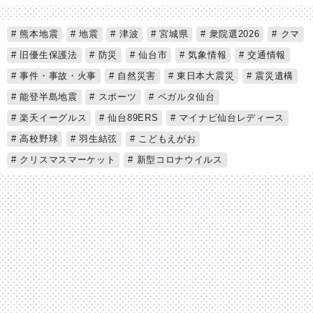
熊本地震
地震
津波
宮城県
衆院選2026
クマ
旧優生保護法
防災
仙台市
気象情報
交通情報
事件・事故・火事
自然災害
東日本大震災
震災遺構
能登半島地震
スポーツ
ベガルタ仙台
楽天イーグルス
仙台89ERS
マイナビ仙台レディース
高校野球
羽生結弦
こどもえがお
クリスマスマーケット
新型コロナウイルス