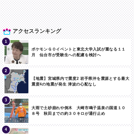
アクセスランキング
ポケモンＧＯイベントと東北大学入試が重なる１１
月 仙台市が受験生への配慮を検討へ
【地震】宮城県内で震度2 岩手県沖を震源とする最大
震度4の地震が発生 津波の心配なし
大雨で土砂崩れや倒木 大崎市鳴子温泉の国道１０
８号 秋田までの約３０キロが通行止め