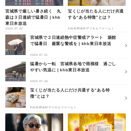
宮城県で厳しい暑さ続く 丸
宝くじが当たる人にだけ共通
森は３日連続で猛暑日 | khb
する“ある特徴”とは？
東日本放送
2026.07.22
PR(合同会社デジタルファーム )
宮城県で２日連続熱中症警戒アラート 築館
で猛暑日 厳重な警戒を | khb東日本放送
2026.07.21
猛暑から一転 宮城県各地で雨模様 過ごし
やすい気温に | khb東日本放送
2026.07.24
宝くじが当たる人にだけ共通する“ある特
徴”とは？
PR(合同会社デジタルファーム )