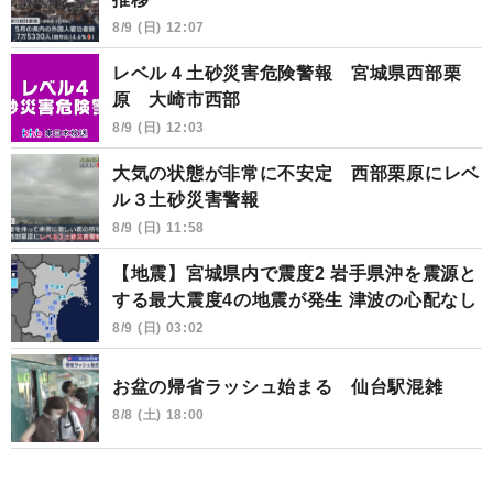
8/9 (日) 12:07
レベル４土砂災害危険警報 宮城県西部栗
原 大崎市西部
8/9 (日) 12:03
大気の状態が非常に不安定 西部栗原にレベ
ル３土砂災害警報
8/9 (日) 11:58
【地震】宮城県内で震度2 岩手県沖を震源と
する最大震度4の地震が発生 津波の心配なし
8/9 (日) 03:02
お盆の帰省ラッシュ始まる 仙台駅混雑
8/8 (土) 18:00