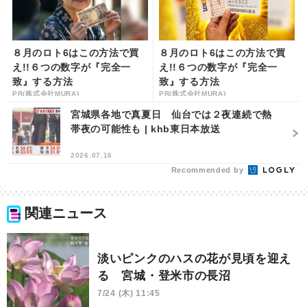
８月のロト6はこの方法で買
８月のロト6はこの方法で買
え!!６つの数字が『完全一
え!!６つの数字が『完全一
致』する方法
致』する方法
PR(株式会社MURA)
PR(株式会社MURA)
宮城県各地で真夏日 仙台では２夜連続で熱
帯夜の可能性も | khb東日本放送
2026.07.16
Recommended by
関連ニュース
淡いピンクのハスの花が見頃を迎え
る 宮城・登米市の長沼
7/24 (木) 11:45