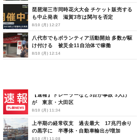
琵琶湖三市同時花火大会 チケット販売する
も中止発表 滋賀3市は関与を否定
8/10 (月) 12:27
八代市でもボランティア活動開始 多数が駆
け付ける 被災全11自治体で稼働
8/10 (月) 12:14
【速報】トレーラーなど3台が事故 3人け
が 東京・大田区
8/10 (月) 11:34
上半期の経常収支 過去最大 17兆円余り
の黒字に 半導体・自動車輸出が増加
8/10 (月) 11:08