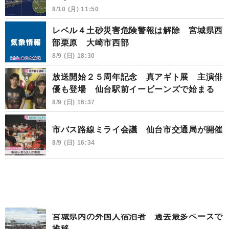
8/10 (月) 11:50
レベル４土砂災害危険警報は解除 宮城県西
部栗原 大崎市西部
8/9 (日) 18:30
放送開始２５周年記念 真アギト展 主演俳
優も登場 仙台駅前イービーンズで始まる
8/9 (日) 16:37
市バス路線ミライ会議 仙台市交通局が開催
8/9 (日) 16:34
宮城県内の外国人宿泊者 過去最多ペースで
推移