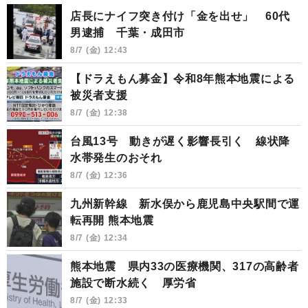
店長にナイフ突き付け「金を出せ」 60代
男逮捕 千葉・成田市
8/7 (金) 12:43
【ドラえもん募金】令和8年熊本地震による
被災者支援
8/7 (金) 12:38
台風13号 動きが遅く影響長引く 線状降
水帯発生のおそれ
8/7 (金) 12:36
九州新幹線 新水俣から鹿児島中央駅間で運
転再開 熊本地震
8/7 (金) 12:34
熊本地震 県内33の医療機関、317の高齢者
施設で断水続く 厚労省
8/7 (金) 12:33