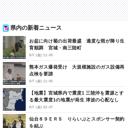
県内の新着ニュース
お盆に向け菊の出荷最盛 適度な雨が降り生
育順調 宮城・南三陸町
8/7 (金) 11:45
熊本ガス爆発受け 大規模施設のガス設備再
点検を要請
8/7 (金) 11:45
【地震】宮城県内で震度1 三陸沖を震源とす
る最大震度1の地震が発生 津波の心配なし
8/7 (金) 02:47
仙台８９ＥＲＳ りらいぶとスポンサー契約
を結ぶ