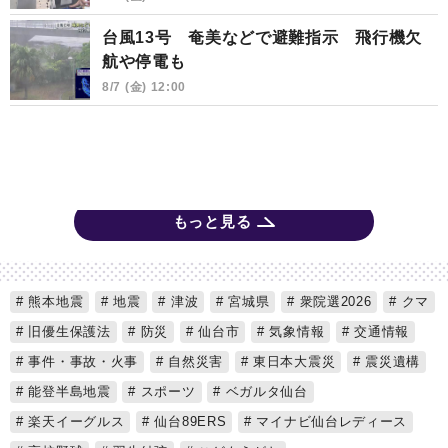
台風13号 奄美などで避難指示 飛行機欠
航や停電も
8/7 (金) 12:00
もっと見る
熊本地震
地震
津波
宮城県
衆院選2026
クマ
旧優生保護法
防災
仙台市
気象情報
交通情報
事件・事故・火事
自然災害
東日本大震災
震災遺構
能登半島地震
スポーツ
ベガルタ仙台
楽天イーグルス
仙台89ERS
マイナビ仙台レディース