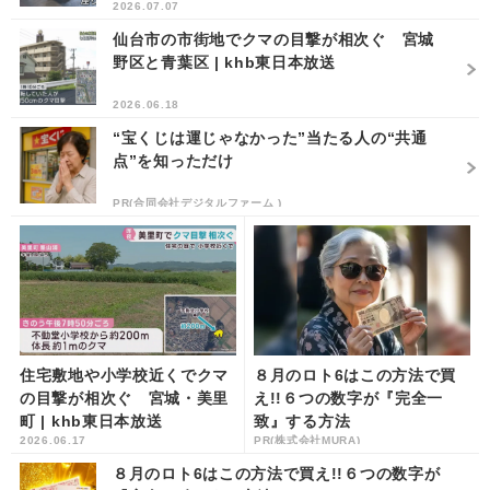
2026.07.07
仙台市の市街地でクマの目撃が相次ぐ 宮城
野区と青葉区 | khb東日本放送
2026.06.18
“宝くじは運じゃなかった”当たる人の“共通
点”を知っただけ
PR(合同会社デジタルファーム )
住宅敷地や小学校近くでクマ
８月のロト6はこの方法で買
の目撃が相次ぐ 宮城・美里
え!!６つの数字が『完全一
町 | khb東日本放送
致』する方法
2026.06.17
PR(株式会社MURA)
８月のロト6はこの方法で買え!!６つの数字が