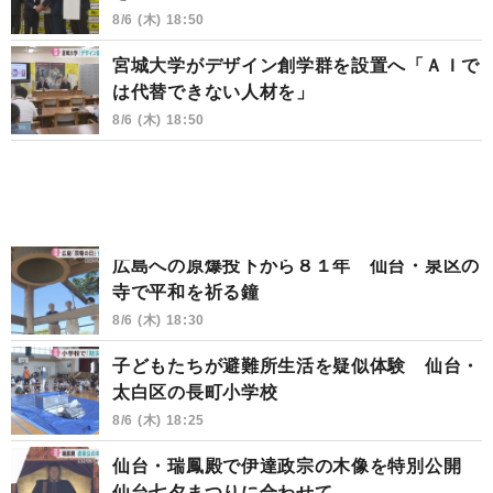
8/6 (木) 18:50
宮城大学がデザイン創学群を設置へ「ＡＩで
は代替できない人材を」
8/6 (木) 18:50
広島への原爆投下から８１年 仙台・泉区の
寺で平和を祈る鐘
8/6 (木) 18:30
子どもたちが避難所生活を疑似体験 仙台・
太白区の長町小学校
8/6 (木) 18:25
仙台・瑞鳳殿で伊達政宗の木像を特別公開
仙台七夕まつりに合わせて