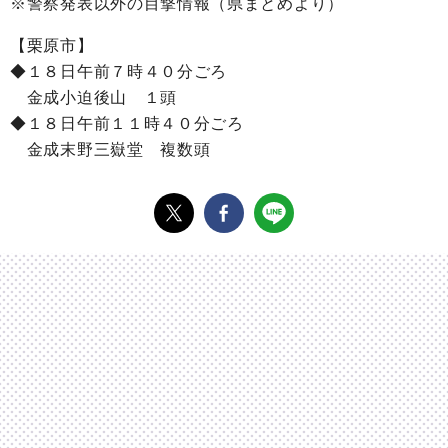
※警察発表以外の目撃情報（県まとめより）
【栗原市】
◆１８日午前７時４０分ごろ
金成小迫後山 １頭
◆１８日午前１１時４０分ごろ
金成末野三嶽堂 複数頭