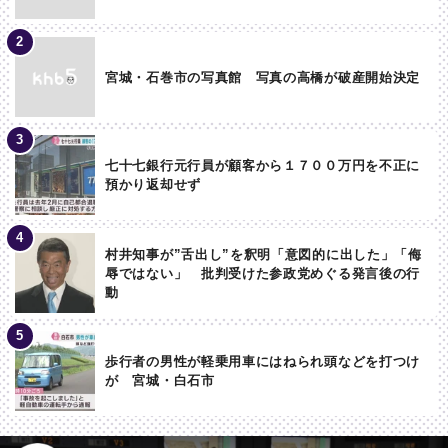
宮城・石巻市の写真館 写真の高橋が破産開始決定
七十七銀行元行員が顧客から１７００万円を不正に
預かり返却せず
村井知事が”舌出し”を釈明「意図的に出した」「侮
辱ではない」 批判受けた参政党めぐる発言後の行
動
歩行者の男性が軽乗用車にはねられ頭などを打つけ
が 宮城・白石市