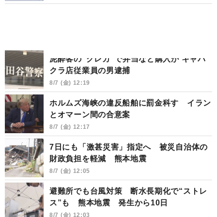
泥酔客の“クレカ”で弁当など購入か キャバ
クラ店従業員の男逮捕
8/7 (金) 12:19
ホルムズ海峡の違反船舶に罰金科す イラン
とオマーン間の合意案
8/7 (金) 12:17
7日にも「激甚災害」指定へ 被災自治体の
財政負担を軽減 熊本地震
8/7 (金) 12:05
避難所でも台風対策 断水長期化で“ストレ
ス”も 熊本地震 発生から10日
8/7 (金) 12:03