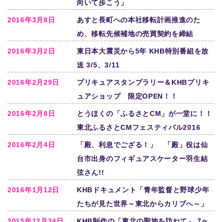
向いて歩こう」
2016年3月8日
あすと長町への本社移転計画推進のた
め、移転先候補地の売買契約を締結
2016年3月2日
東日本大震災から5年 KHB特別番組を放
送 3/5、3/11
2016年2月29日
プリキュアスタンプラリー＆KHBプリキ
ュアショップ 限定OPEN！！
2016年2月8日
とうほくの「ふるさとCM」が一堂に！！
東北ふるさとCMフェスティバル2016
2016年2月4日
「殿、利息でござる！」 「殿」役は仙
台市出身のフィギュアスケーター羽生結
弦さん!!
2016年1月12日
KHBドキュメント「青年監督と野球少年
たちが見た世界～東北からカリブへ～」
2015年12月24日
KHB制作の「東北の聖地を訪ねて」 7ヶ