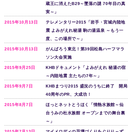
蔵王に消えたB29～墜落の謎 70年目の真
実～」
2015年10月13日
テレメンタリー2015「岩手・宮城内陸地
震 よみがえれ秘湯 駒の湯温泉 ～もう一
度、この場所で～」
2015年10月13日
がんばろう東北！第39回松島ハーフマラ
ソン大会実施
2015年9月25日
KHBドキュメント「よみがえれ 秘湯の宿
～内陸地震 主たちの7年～」
2015年9月7日
KHBまつり2015 盛況のうちに終了 開局
40周年のPR、大成功！
2015年8月7日
ほっとネットとうほく「情熱水族館～仙
台うみの杜水族館 オープンまでの舞台裏
～」
2015年7月13日
マイメロディの花壇づくりをぐりり～ず