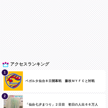
アクセスランキング
ベガルタ仙台８日開幕戦 藤枝ＭＹＦＣと対戦
「仙台七夕まつり」２日目 初日の人出６６万人