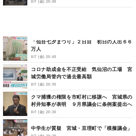
8/7 (金) 20:40
「仙台七夕まつり」２日目 初日の人出６６
万人
8/7 (金) 20:40
コロナ助成金を不正受給 気仙沼の工場 宮
城労働局管内で過去最高額
8/7 (金) 20:30
クマ捕獲の権限を市町村に移譲へ 宮城県の
村井知事が表明 ９月県議会に条例案提出へ
8/7 (金) 20:30
中学生が質疑 宮城・亘理町で「模擬議会」
8/7 (金) 20:20