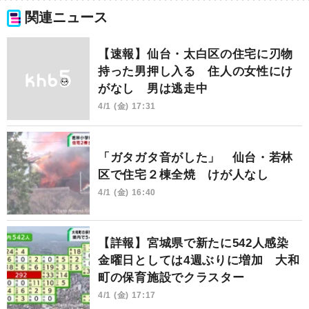
関連ニュース
【速報】仙台・太白区の住宅に刃物
持った男押し入る 住人の女性にけ
がなし 男は逃走中
4/1 (金) 17:31
「ガタガタ音がした」 仙台・若林
区で住宅２棟全焼 けが人なし
4/1 (金) 16:40
【詳報】宮城県で新たに542人感染
金曜日としては4週ぶりに増加 大和
町の保育施設でクラスター
4/1 (金) 17:17