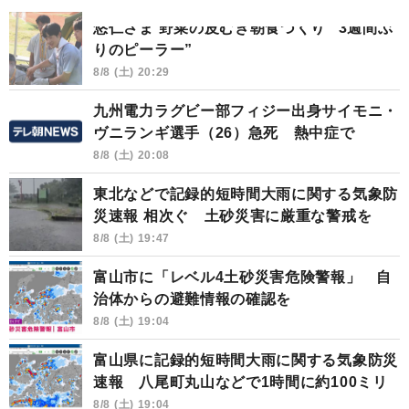
悠仁さま 野菜の皮むき朝食づくり “3週間ぶ
りのピーラー”
8/8 (土) 20:29
九州電力ラグビー部フィジー出身サイモニ・
ヴニランギ選手（26）急死 熱中症で
8/8 (土) 20:08
東北などで記録的短時間大雨に関する気象防
災速報 相次ぐ 土砂災害に厳重な警戒を
8/8 (土) 19:47
富山市に「レベル4土砂災害危険警報」 自
治体からの避難情報の確認を
8/8 (土) 19:04
富山県に記録的短時間大雨に関する気象防災
速報 八尾町丸山などで1時間に約100ミリ
8/8 (土) 19:04