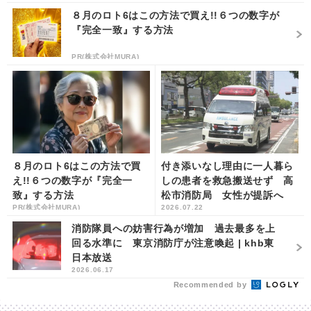
８月のロト6はこの方法で買え!!６つの数字が
『完全一致』する方法
PR(株式会社MURA)
８月のロト6はこの方法で買
付き添いなし理由に一人暮ら
え!!６つの数字が『完全一
しの患者を救急搬送せず 高
致』する方法
松市消防局 女性が提訴へ
PR(株式会社MURA)
2026.07.22
| khb東日本放送
消防隊員への妨害行為が増加 過去最多を上
回る水準に 東京消防庁が注意喚起 | khb東
日本放送
2026.06.17
Recommended by