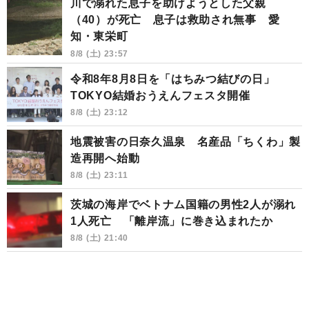
川で溺れた息子を助けようとした父親
（40）が死亡 息子は救助され無事 愛
知・東栄町
8/8 (土) 23:57
令和8年8月8日を「はちみつ結びの日」
TOKYO結婚おうえんフェスタ開催
8/8 (土) 23:12
地震被害の日奈久温泉 名産品「ちくわ」製
造再開へ始動
8/8 (土) 23:11
茨城の海岸でベトナム国籍の男性2人が溺れ
1人死亡 「離岸流」に巻き込まれたか
8/8 (土) 21:40