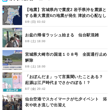
【地震】宮城県内で震度2 岩手県沖を震源と
する最大震度4の地震が発生 津波の心配なし
8/9 (日) 03:02
お盆の帰省ラッシュ始まる 仙台駅混雑
8/8 (土) 18:00
宮城県大崎市の国道１０８号 全面通行止め
解除
8/8 (土) 18:00
「おぼんだま」って言葉聞いたことある？
起源は江戸時代までさかのぼる！？
8/7 (金) 20:42
仙台空港でスカイマークが七夕イベント 浴
衣や吹き流しで出迎え