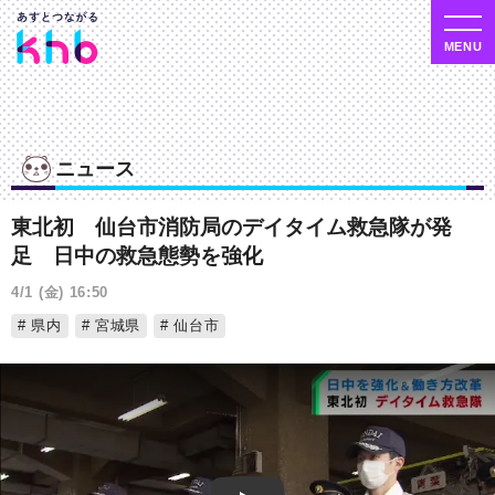
ニュース
東北初 仙台市消防局のデイタイム救急隊が発
足 日中の救急態勢を強化
4/1 (金) 16:50
県内
宮城県
仙台市