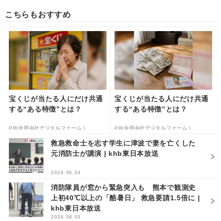
こちらもおすすめ
宝くじが当たる人にだけ共通
宝くじが当たる人にだけ共通
する“ある特徴”とは？
する“ある特徴”とは？
PR(合同会社デジタルファーム )
PR(合同会社デジタルファーム )
救急救命士を志す学生に津波で妻を亡くした
元消防士が講演 | khb東日本放送
2026.06.24
消防隊員が窓から緊急突入も 熊本で観測史
上初40℃以上の「酷暑日」 救急要請1.5倍に |
khb東日本放送
2026.08.03