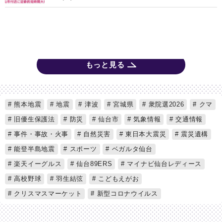
もっと見る
熊本地震
地震
津波
宮城県
衆院選2026
クマ
旧優生保護法
防災
仙台市
気象情報
交通情報
事件・事故・火事
自然災害
東日本大震災
震災遺構
能登半島地震
スポーツ
ベガルタ仙台
楽天イーグルス
仙台89ERS
マイナビ仙台レディース
高校野球
羽生結弦
こどもえがお
クリスマスマーケット
新型コロナウイルス