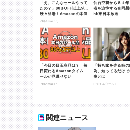
「え、こんなセールやって
仙台空襲から８１年
たの？」80％OFF以上が
者を追悼する合同慰霊
続々登場！Amazonの本気
hb東日本放送
が凄すぎる
PR(Amazon)
「今日の目玉商品は？」毎
「持ち家を売る時の
日変わるAmazonタイムセ
為」知ってるだけで
ールが見逃せない
事とは
PR(Amazon)
PR(イエウール)
関連ニュース