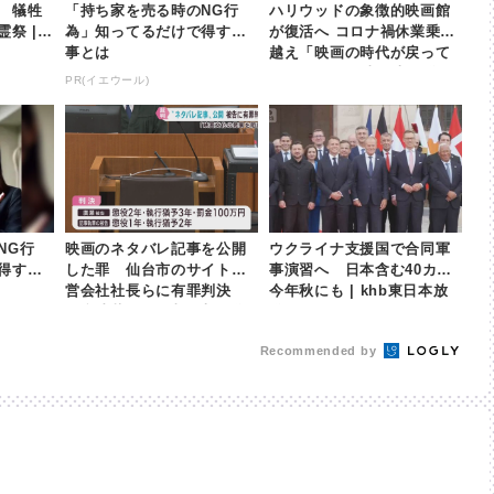
 犠牲
「持ち家を売る時のNG行
ハリウッドの象徴的映画館
祭 | k
為」知ってるだけで得する
が復活へ コロナ禍休業乗り
事とは
越え「映画の時代が戻って
きた!」 | khb東日本放送
PR(イエウール)
NG行
映画のネタバレ記事を公開
ウクライナ支援国で合同軍
得する
した罪 仙台市のサイト運
事演習へ 日本含む40カ国
営会社社長らに有罪判決
今年秋にも | khb東日本放
仙台地裁 | khb東日本放送
送
Recommended by