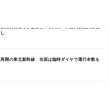
の技能実習生らが是正を申し入れ 外国人技能実習機
対し
転再開の東北新幹線 当面は臨時ダイヤで運行本数を