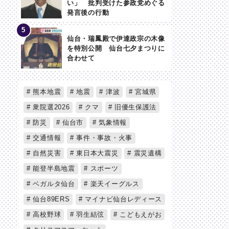
い」 批判受けた参政党めぐる
発言後の行動
仙台・瑞鳳殿で伊達政宗の木像
を特別公開 仙台七夕まつりに
合わせて
熊本地震
地震
津波
宮城県
衆院選2026
クマ
旧優生保護法
防災
仙台市
気象情報
交通情報
事件・事故・火事
自然災害
東日本大震災
震災遺構
能登半島地震
スポーツ
ベガルタ仙台
楽天イーグルス
仙台89ERS
マイナビ仙台レディース
高校野球
羽生結弦
こどもえがお