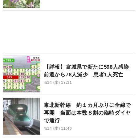
【詳報】宮城県で新たに598人感染
前週から78人減少 患者1人死亡
4/14 (木) 17:11
東北新幹線 約１カ月ぶりに全線で
再開 当面は本数８割の臨時ダイヤ
で運行
4/14 (木) 11:40