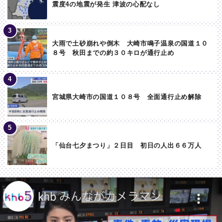
震度4の地震が発生 津波の心配なし
大雨で土砂崩れや倒木 大崎市鳴子温泉の国道１０
８号 秋田までの約３０キロが通行止め
宮城県大崎市の国道１０８号 全面通行止め解除
「仙台七夕まつり」２日目 初日の人出６６万人