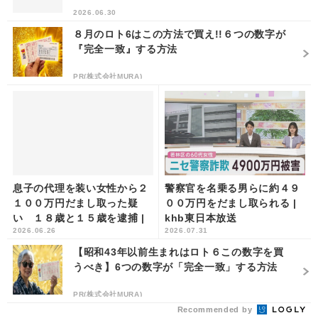
2026.06.30
８月のロト6はこの方法で買え!!６つの数字が
『完全一致』する方法
PR(株式会社MURA)
息子の代理を装い女性から２
警察官を名乗る男らに約４９
１００万円だまし取った疑
００万円をだまし取られる |
い １８歳と１５歳を逮捕 |
khb東日本放送
2026.06.26
2026.07.31
khb東日本放送
【昭和43年以前生まれはロト６この数字を買
うべき】6つの数字が「完全一致」する方法
PR(株式会社MURA)
Recommended by