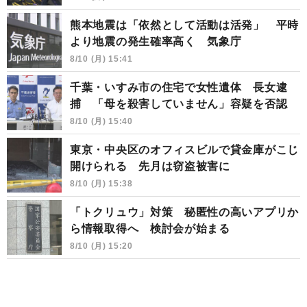
熊本地震は「依然として活動は活発」 平時
より地震の発生確率高く 気象庁
8/10 (月) 15:41
千葉・いすみ市の住宅で女性遺体 長女逮
捕 「母を殺害していません」容疑を否認
8/10 (月) 15:40
東京・中央区のオフィスビルで貸金庫がこじ
開けられる 先月は窃盗被害に
8/10 (月) 15:38
「トクリュウ」対策 秘匿性の高いアプリか
ら情報取得へ 検討会が始まる
8/10 (月) 15:20