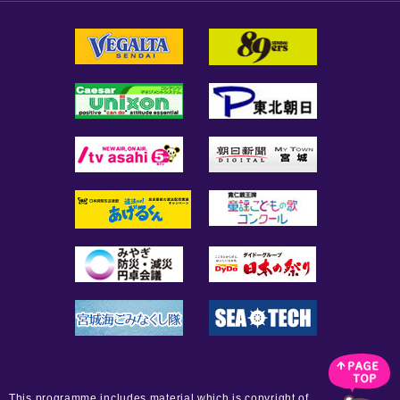
This programme includes material which is copyright of