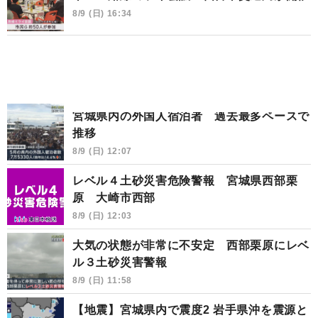
8/9 (日) 16:34
宮城県内の外国人宿泊者 過去最多ペースで
推移
8/9 (日) 12:07
レベル４土砂災害危険警報 宮城県西部栗
原 大崎市西部
8/9 (日) 12:03
大気の状態が非常に不安定 西部栗原にレベ
ル３土砂災害警報
8/9 (日) 11:58
【地震】宮城県内で震度2 岩手県沖を震源と