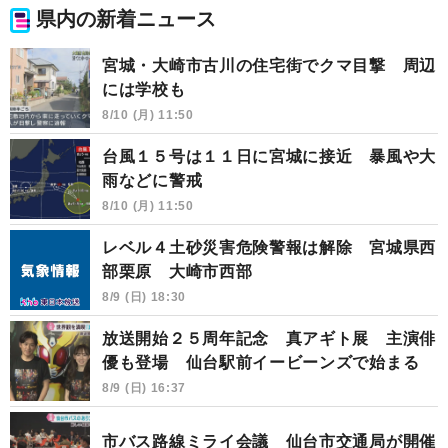
県内の新着ニュース
宮城・大崎市古川の住宅街でクマ目撃 周辺
には学校も
8/10 (月) 11:50
台風１５号は１１日に宮城に接近 暴風や大
雨などに警戒
8/10 (月) 11:50
レベル４土砂災害危険警報は解除 宮城県西
部栗原 大崎市西部
8/9 (日) 18:30
放送開始２５周年記念 真アギト展 主演俳
優も登場 仙台駅前イービーンズで始まる
8/9 (日) 16:37
市バス路線ミライ会議 仙台市交通局が開催