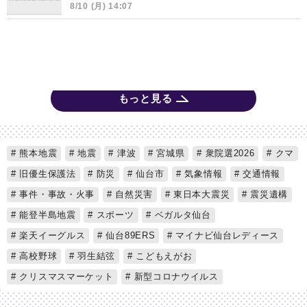
8/10 (月) 14:07
もっと見る
熊本地震
地震
津波
宮城県
衆院選2026
クマ
旧優生保護法
防災
仙台市
気象情報
交通情報
事件・事故・火事
自然災害
東日本大震災
震災遺構
能登半島地震
スポーツ
ベガルタ仙台
楽天イーグルス
仙台89ERS
マイナビ仙台レディース
高校野球
羽生結弦
こどもえがお
クリスマスマーケット
新型コロナウイルス