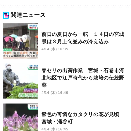
関連ニュース
前日の夏日から一転 １４日の宮城
県は３月上旬並みの冷え込み
4/14 (木) 16:35
春セリの出荷作業 宮城・石巻市河
北地区で江戸時代から栽培の伝統野
菜
4/14 (木) 16:40
紫色の可憐なカタクリの花が見頃
宮城・涌谷町
4/14 (木) 16:45