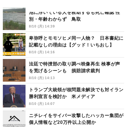
池に浮いている人を救助するも死亡確認 性
別・年齢わからず 鳥取
8/10 (月) 14:39
卑弥呼とモモソヒメ同一人物？ 日本書紀に
記載なしの理由は【グッド！いちおし】
8/10 (月) 14:16
法廷で特捜部の取り調べ映像再生 検事が声
を荒げるシーンも 損賠請求裁判
8/10 (月) 14:13
トランプ大統領が核問題未解決でも対イラン
勝利宣言を検討か 米メディア
8/10 (月) 14:07
ニチレイをサイバー攻撃したハッカー集団が
個人情報など20万件以上公開か