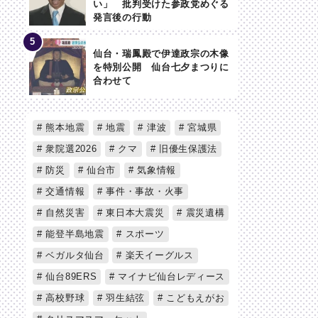
い」 批判受けた参政党めぐる
発言後の行動
仙台・瑞鳳殿で伊達政宗の木像
を特別公開 仙台七夕まつりに
合わせて
熊本地震
地震
津波
宮城県
衆院選2026
クマ
旧優生保護法
防災
仙台市
気象情報
交通情報
事件・事故・火事
自然災害
東日本大震災
震災遺構
能登半島地震
スポーツ
ベガルタ仙台
楽天イーグルス
仙台89ERS
マイナビ仙台レディース
高校野球
羽生結弦
こどもえがお