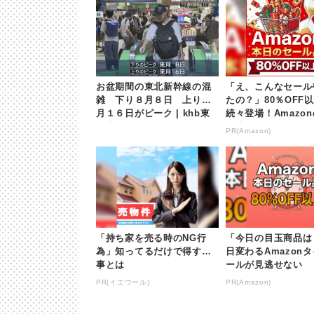
お盆期間の東北新幹線の混
「え、こんなセール
雑 下り８月８日 上り８
たの？」80％OFF
月１６日がピーク | khb東
続々登場！Amazo
日本放送
が凄すぎる
PR(Amazon)
「持ち家を売る時のNG行
「今日の目玉商品は
為」知ってるだけで得する
日変わるAmazon
事とは
ールが見逃せない
PR(イエウール)
PR(Amazon)