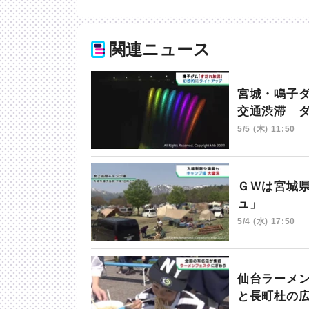
関連ニュース
宮城・鳴子
交通渋滞 
5/5 (木) 11:50
ＧＷは宮城
ュ」
5/4 (水) 17:50
仙台ラーメ
と長町杜の