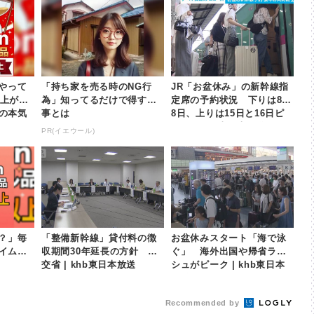
やって
「持ち家を売る時のNG行
JR「お盆休み」の新幹線指
以上が
為」知ってるだけで得する
定席の予約状況 下りは8月
nの本気
事とは
8日、上りは15日と16日ピ
ーク | khb東日本放送
PR(イエウール)
？」毎
「整備新幹線」貸付料の徴
お盆休みスタート「海で泳
タイムセ
収期間30年延長の方針 国
ぐ」 海外出国や帰省ラッ
交省 | khb東日本放送
シュがピーク | khb東日本
放送
Recommended by