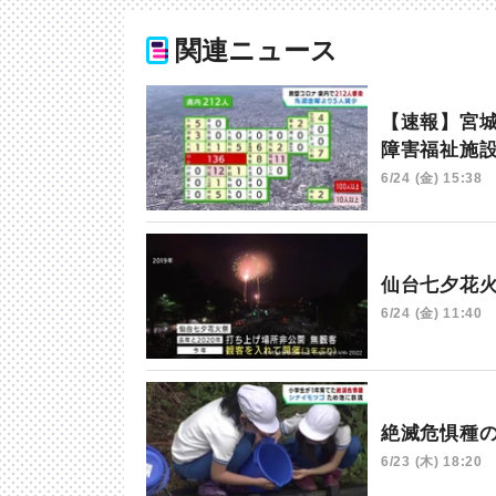
関連ニュース
【速報】宮城
障害福祉施
6/24 (金) 15:38
仙台七夕花
6/24 (金) 11:40
絶滅危惧種
6/23 (木) 18:20