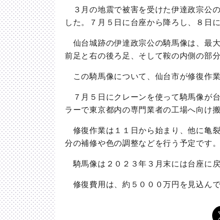
３月の地震で被害を受けた伊達政宗公の
した。７月５日に台座から降ろし、８日
仙台城跡の伊達政宗公の騎馬像は、最大
前足と右の後ろ足、そして鞍の内側の部
この騎馬像について、仙台市が修復作業
７月５日にクレーンを使って騎馬像が台
ラーで東京都内の専門業者の工場へ向け
修復作業は１１日から始まり、他に亀裂
分の補修や色の調整などを行う予定です
騎馬像は２０２３年３月末には台座に戻
修復費用は、約５０００万円を見込んで