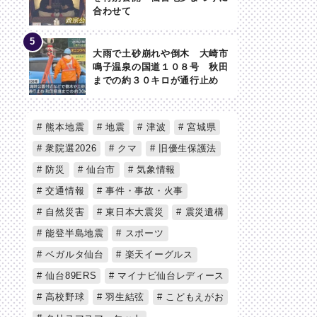
合わせて
大雨で土砂崩れや倒木 大崎市
鳴子温泉の国道１０８号 秋田
までの約３０キロが通行止め
熊本地震
地震
津波
宮城県
衆院選2026
クマ
旧優生保護法
防災
仙台市
気象情報
交通情報
事件・事故・火事
自然災害
東日本大震災
震災遺構
能登半島地震
スポーツ
ベガルタ仙台
楽天イーグルス
仙台89ERS
マイナビ仙台レディース
高校野球
羽生結弦
こどもえがお