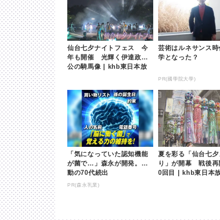
仙台七夕ナイトフェス 今
芸術はルネサンス時
年も開催 光輝く伊達政宗
学となった？
公の騎馬像 | khb東日本放
送
PR(國學院大學)
「気になっていた認知機能
夏を彩る「仙台七夕
が菌で…」森永が開発。感
り」が開幕 戦後再
動の70代続出
0回目 | khb東日本
PR(森永乳業)