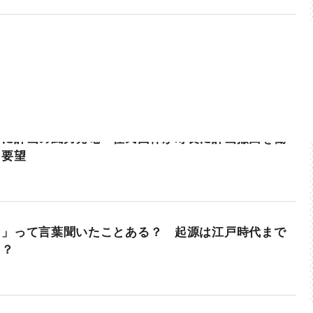
町に計画の風力発電 住民団体が町長に計画撤回を働
う要望
ま」って言葉聞いたことある？ 起源は江戸時代まで
！？