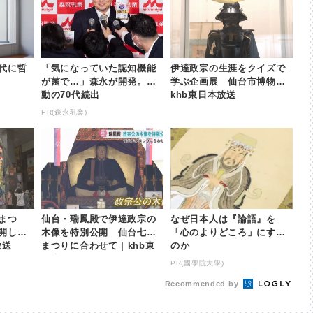
代に哲
「気になっていた認知機能
伊達政宗の生涯をクイズで
が菌で…」森永が開発。感
学ぶ企画展 仙台市博物館 |
動の70代続出
khb東日本放送
PR(森永乳業)
まつ
仙台・瑞鳳殿で伊達政宗の
なぜ日本人は『論語』を
開して8
木像を特別公開 仙台七夕
「心のよりどころ」にする
放送
まつりに合わせて | khb東
のか
日本放送
PR(國學院大學)
Recommended by