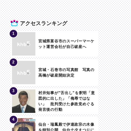
アクセスランキング
宮城県富谷市のスーパーマーケ
ット運営会社が自己破産へ
宮城・石巻市の写真館 写真の
高橋が破産開始決定
村井知事が”舌出し”を釈明「意
図的に出した」「侮辱ではな
い」 批判受けた参政党めぐる
発言後の行動
仙台・瑞鳳殿で伊達政宗の木像
を特別公開 仙台七夕まつりに