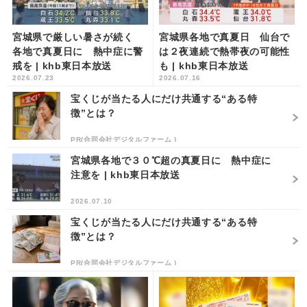
宮城県で厳しい暑さが続く
宮城県各地で真夏日 仙台で
各地で真夏日に 熱中症に警
は２夜連続で熱帯夜の可能性
戒を | khb東日本放送
も | khb東日本放送
2026.07.23
2026.07.16
宝くじが当たる人にだけ共通する“ある特
徴”とは？
PR(合同会社デジタルファーム )
宮城県各地で３０℃超の真夏日に 熱中症に
注意を | khb東日本放送
2026.07.10
宝くじが当たる人にだけ共通する“ある特
徴”とは？
PR(合同会社デジタルファーム )