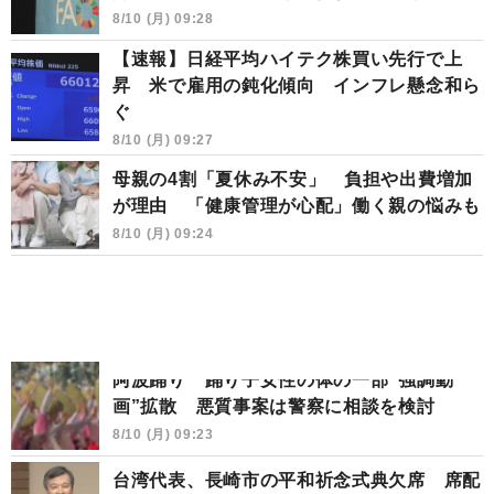
8/10 (月) 09:28
【速報】日経平均ハイテク株買い先行で上
昇 米で雇用の鈍化傾向 インフレ懸念和ら
ぐ
8/10 (月) 09:27
母親の4割「夏休み不安」 負担や出費増加
が理由 「健康管理が心配」働く親の悩みも
8/10 (月) 09:24
阿波踊り 踊り子女性の体の一部“強調動
画”拡散 悪質事案は警察に相談を検討
8/10 (月) 09:23
台湾代表、長崎市の平和祈念式典欠席 席配