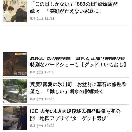
「この日しかない」“888の日”婚姻届が
続々 「笑顔がたえない家庭に」
8/8 (土) 12:31
夏限定 夜の動物園 昼間とは違う動物の姿
特別なバードショーも【グッド！いちおし】
8/8 (土) 12:30
震度7観測の氷川町 お盆前に墓石の修理希
望も…「難しい」断水の影響続く
8/8 (土) 12:23
ICE 去年のLA大規模移民摘発映像を初公
開 地図アプリで“ターゲット選び”
8/8 (土) 12:23