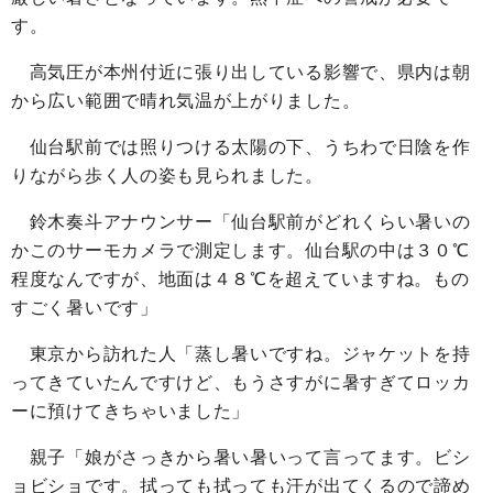
す。
高気圧が本州付近に張り出している影響で、県内は朝
から広い範囲で晴れ気温が上がりました。
仙台駅前では照りつける太陽の下、うちわで日陰を作
りながら歩く人の姿も見られました。
鈴木奏斗アナウンサー「仙台駅前がどれくらい暑いの
かこのサーモカメラで測定します。仙台駅の中は３０℃
程度なんですが、地面は４８℃を超えていますね。もの
すごく暑いです」
東京から訪れた人「蒸し暑いですね。ジャケットを持
ってきていたんですけど、もうさすがに暑すぎてロッカ
ーに預けてきちゃいました」
親子「娘がさっきから暑い暑いって言ってます。ビシ
ョビショです。拭っても拭っても汗が出てくるので諦め