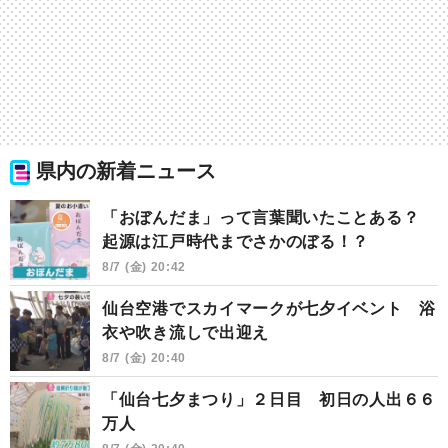
県内の新着ニュース
「おぼんだま」って言葉聞いたことある？
起源は江戸時代までさかのぼる！？
8/7 (金) 20:42
仙台空港でスカイマークが七夕イベント 浴
衣や吹き流しで出迎え
8/7 (金) 20:40
「仙台七夕まつり」２日目 初日の人出６６
万人