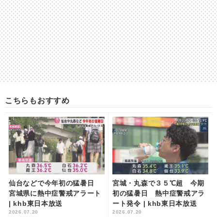
こちらもおすすめ
仙台などで今年初の猛暑日
宮城・丸森で３５℃超 今期
宮城県に熱中症警戒アラート
初の猛暑日 熱中症警戒アラ
| khb東日本放送
ート発令 | khb東日本放送
2026.07.20
2026.07.20