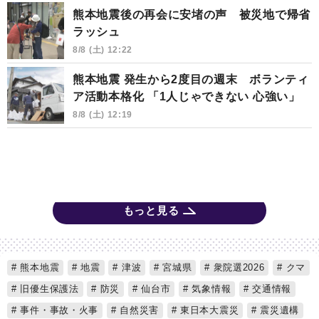
熊本地震後の再会に安堵の声 被災地で帰省
ラッシュ
8/8 (土) 12:22
熊本地震 発生から2度目の週末 ボランティ
ア活動本格化 「1人じゃできない 心強い」
8/8 (土) 12:19
もっと見る
熊本地震
地震
津波
宮城県
衆院選2026
クマ
旧優生保護法
防災
仙台市
気象情報
交通情報
事件・事故・火事
自然災害
東日本大震災
震災遺構