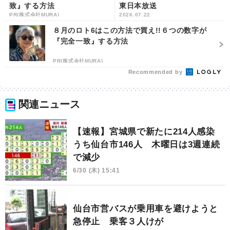
致』する方法
東日本放送
PR(株式会社MURA)
2026.07.22
８月のロト6はこの方法で買え!!６つの数字が
『完全一致』する方法
PR(株式会社MURA)
Recommended by
関連ニュース
【速報】宮城県で新たに214人感染
うち仙台市146人 木曜日は3週連続
で減少
6/30 (木) 15:41
仙台市営バスが乗用車を避けようと
急停止 乗客３人けが