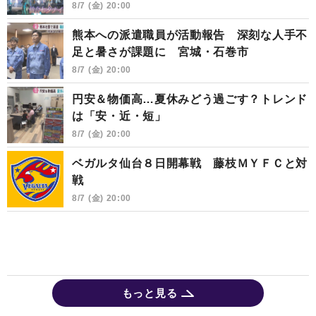
8/7 (金) 20:00
熊本への派遣職員が活動報告 深刻な人手不
足と暑さが課題に 宮城・石巻市
8/7 (金) 20:00
円安＆物価高…夏休みどう過ごす？トレンド
は「安・近・短」
8/7 (金) 20:00
ベガルタ仙台８日開幕戦 藤枝ＭＹＦＣと対
戦
8/7 (金) 20:00
もっと見る