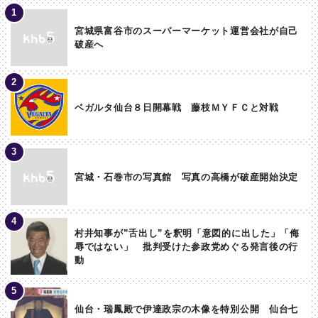
宮城県富谷市のスーパーマーケット運営会社が自己
破産へ
ベガルタ仙台８日開幕戦 藤枝ＭＹＦＣと対戦
宮城・石巻市の写真館 写真の高橋が破産開始決定
村井知事が”舌出し”を釈明「意図的に出した」「侮
辱ではない」 批判受けた参政党めぐる発言後の行
動
仙台・瑞鳳殿で伊達政宗の木像を特別公開 仙台七