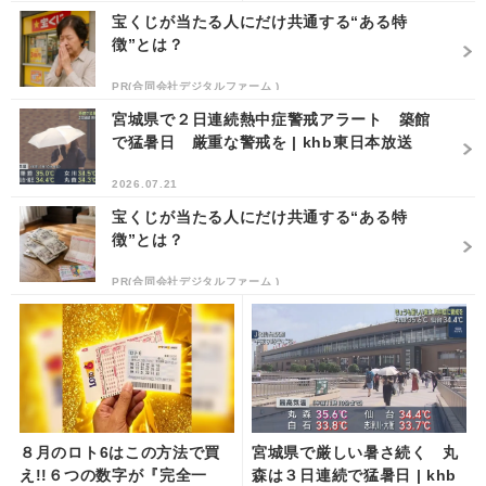
宝くじが当たる人にだけ共通する“ある特
徴”とは？
PR(合同会社デジタルファーム )
宮城県で２日連続熱中症警戒アラート 築館
で猛暑日 厳重な警戒を | khb東日本放送
2026.07.21
宝くじが当たる人にだけ共通する“ある特
徴”とは？
PR(合同会社デジタルファーム )
８月のロト6はこの方法で買
宮城県で厳しい暑さ続く 丸
え!!６つの数字が『完全一
森は３日連続で猛暑日 | khb