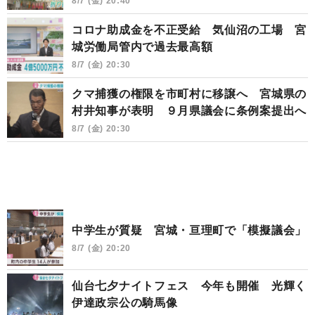
8/7 (金) 20:40
コロナ助成金を不正受給 気仙沼の工場 宮
城労働局管内で過去最高額
8/7 (金) 20:30
クマ捕獲の権限を市町村に移譲へ 宮城県の
村井知事が表明 ９月県議会に条例案提出へ
8/7 (金) 20:30
中学生が質疑 宮城・亘理町で「模擬議会」
8/7 (金) 20:20
仙台七夕ナイトフェス 今年も開催 光輝く
伊達政宗公の騎馬像