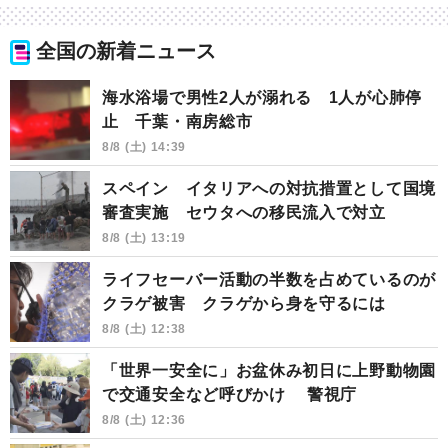
全国の新着ニュース
海水浴場で男性2人が溺れる 1人が心肺停
止 千葉・南房総市
8/8 (土) 14:39
スペイン イタリアへの対抗措置として国境
審査実施 セウタへの移民流入で対立
8/8 (土) 13:19
ライフセーバー活動の半数を占めているのが
クラゲ被害 クラゲから身を守るには
8/8 (土) 12:38
「世界一安全に」お盆休み初日に上野動物園
で交通安全など呼びかけ 警視庁
8/8 (土) 12:36