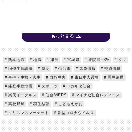
もっと見る
熊本地震
地震
津波
宮城県
衆院選2026
クマ
旧優生保護法
防災
仙台市
気象情報
交通情報
事件・事故・火事
自然災害
東日本大震災
震災遺構
能登半島地震
スポーツ
ベガルタ仙台
楽天イーグルス
仙台89ERS
マイナビ仙台レディース
高校野球
羽生結弦
こどもえがお
クリスマスマーケット
新型コロナウイルス