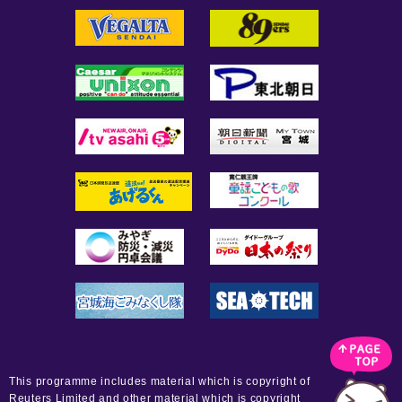
This programme includes material which is copyright of
Reuters Limited and other material which is copyright