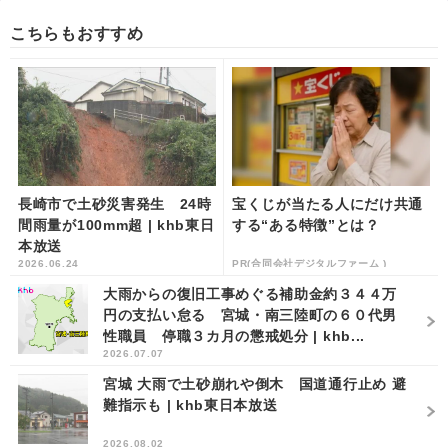
こちらもおすすめ
長崎市で土砂災害発生 24時
宝くじが当たる人にだけ共通
間雨量が100mm超 | khb東日
する“ある特徴”とは？
本放送
2026.06.24
PR(合同会社デジタルファーム )
大雨からの復旧工事めぐる補助金約３４４万
円の支払い怠る 宮城・南三陸町の６０代男
性職員 停職３カ月の懲戒処分 | khb...
2026.07.07
宮城 大雨で土砂崩れや倒木 国道通行止め 避
難指示も | khb東日本放送
2026.08.02