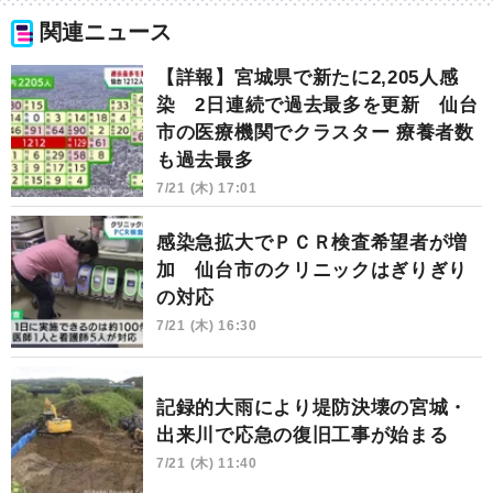
関連ニュース
【詳報】宮城県で新たに2,205人感
染 2日連続で過去最多を更新 仙台
市の医療機関でクラスター 療養者数
も過去最多
7/21 (木) 17:01
感染急拡大でＰＣＲ検査希望者が増
加 仙台市のクリニックはぎりぎり
の対応
7/21 (木) 16:30
記録的大雨により堤防決壊の宮城・
出来川で応急の復旧工事が始まる
7/21 (木) 11:40