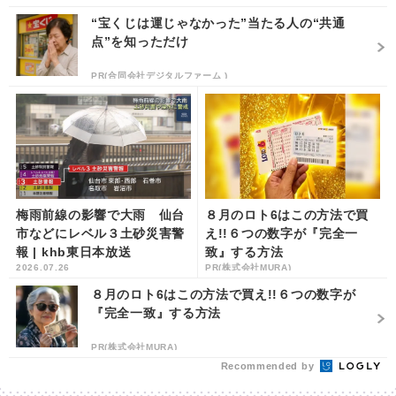
“宝くじは運じゃなかった”当たる人の“共通
点”を知っただけ
PR(合同会社デジタルファーム )
梅雨前線の影響で大雨 仙台
８月のロト6はこの方法で買
市などにレベル３土砂災害警
え!!６つの数字が『完全一
報 | khb東日本放送
致』する方法
2026.07.26
PR(株式会社MURA)
８月のロト6はこの方法で買え!!６つの数字が
『完全一致』する方法
PR(株式会社MURA)
Recommended by