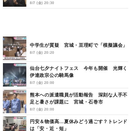
8/7 (金) 20:30
中学生が質疑 宮城・亘理町で「模擬議会」
8/7 (金) 20:20
仙台七夕ナイトフェス 今年も開催 光輝く
伊達政宗公の騎馬像
8/7 (金) 20:00
熊本への派遣職員が活動報告 深刻な人手不
足と暑さが課題に 宮城・石巻市
8/7 (金) 20:00
円安＆物価高…夏休みどう過ごす？トレンド
は「安・近・短」