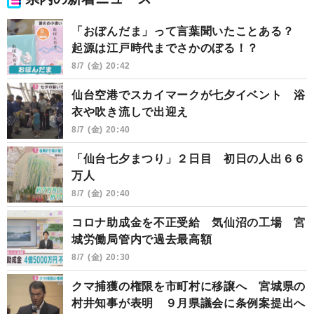
「おぼんだま」って言葉聞いたことある？
起源は江戸時代までさかのぼる！？
8/7 (金) 20:42
仙台空港でスカイマークが七夕イベント 浴
衣や吹き流しで出迎え
8/7 (金) 20:40
「仙台七夕まつり」２日目 初日の人出６６
万人
8/7 (金) 20:40
コロナ助成金を不正受給 気仙沼の工場 宮
城労働局管内で過去最高額
8/7 (金) 20:30
クマ捕獲の権限を市町村に移譲へ 宮城県の
村井知事が表明 ９月県議会に条例案提出へ