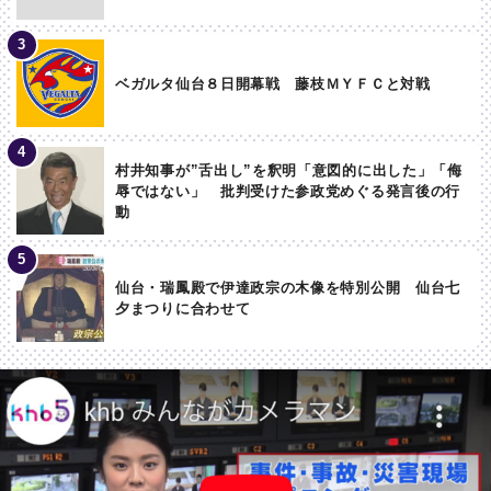
ベガルタ仙台８日開幕戦 藤枝ＭＹＦＣと対戦
村井知事が”舌出し”を釈明「意図的に出した」「侮
辱ではない」 批判受けた参政党めぐる発言後の行
動
仙台・瑞鳳殿で伊達政宗の木像を特別公開 仙台七
夕まつりに合わせて