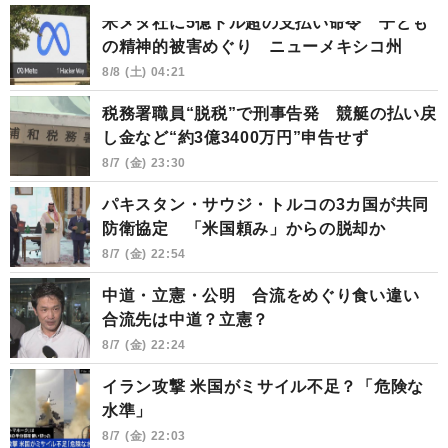
米メタ社に5億ドル超の支払い命令 子ども
の精神的被害めぐり ニューメキシコ州
8/8 (土) 04:21
税務署職員“脱税”で刑事告発 競艇の払い戻
し金など“約3億3400万円”申告せず
8/7 (金) 23:30
パキスタン・サウジ・トルコの3カ国が共同
防衛協定 「米国頼み」からの脱却か
8/7 (金) 22:54
中道・立憲・公明 合流をめぐり食い違い
合流先は中道？立憲？
8/7 (金) 22:24
イラン攻撃 米国がミサイル不足？「危険な
水準」
8/7 (金) 22:03