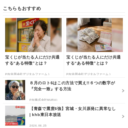
こちらもおすすめ
宝くじが当たる人にだけ共通
宝くじが当たる人にだけ共通
する“ある特徴”とは？
する“ある特徴”とは？
PR(合同会社デジタルファーム )
PR(合同会社デジタルファーム )
８月のロト6はこの方法で買え!!６つの数字が
『完全一致』する方法
PR(株式会社MURA)
【青森で震度6強】宮城・女川原発に異常なし
| khb東日本放送
2026.06.25