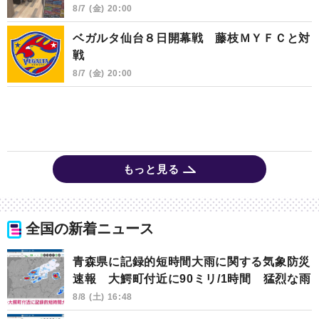
8/7 (金) 20:00
ベガルタ仙台８日開幕戦 藤枝ＭＹＦＣと対
戦
8/7 (金) 20:00
もっと見る
全国の新着ニュース
青森県に記録的短時間大雨に関する気象防災
速報 大鰐町付近に90ミリ/1時間 猛烈な雨
8/8 (土) 16:48