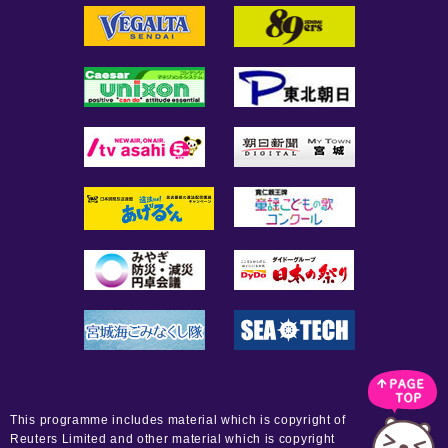
This programme includes material which is copyright of
Reuters Limited and other material which is copyright