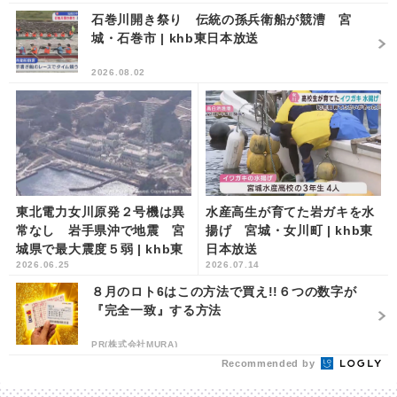
石巻川開き祭り 伝統の孫兵衛船が競漕 宮
城・石巻市 | khb東日本放送
2026.08.02
東北電力女川原発２号機は異
水産高生が育てた岩ガキを水
常なし 岩手県沖で地震 宮
揚げ 宮城・女川町 | khb東
城県で最大震度５弱 | khb東
日本放送
2026.06.25
2026.07.14
日本放送
８月のロト6はこの方法で買え!!６つの数字が
『完全一致』する方法
PR(株式会社MURA)
Recommended by