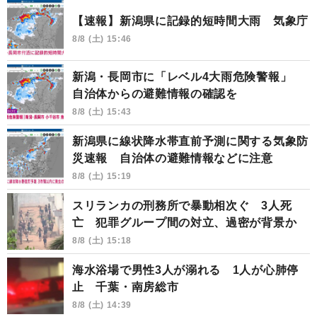
【速報】新潟県に記録的短時間大雨 気象庁
8/8 (土) 15:46
新潟・長岡市に「レベル4大雨危険警報」
自治体からの避難情報の確認を
8/8 (土) 15:43
新潟県に線状降水帯直前予測に関する気象防
災速報 自治体の避難情報などに注意
8/8 (土) 15:19
スリランカの刑務所で暴動相次ぐ 3人死
亡 犯罪グループ間の対立、過密が背景か
8/8 (土) 15:18
海水浴場で男性3人が溺れる 1人が心肺停
止 千葉・南房総市
8/8 (土) 14:39