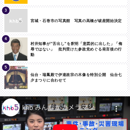
宮城・石巻市の写真館 写真の高橋が破産開始決定
村井知事が”舌出し”を釈明「意図的に出した」「侮
辱ではない」 批判受けた参政党めぐる発言後の行
動
仙台・瑞鳳殿で伊達政宗の木像を特別公開 仙台七
夕まつりに合わせて