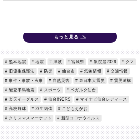
もっと見る
熊本地震
地震
津波
宮城県
衆院選2026
クマ
旧優生保護法
防災
仙台市
気象情報
交通情報
事件・事故・火事
自然災害
東日本大震災
震災遺構
能登半島地震
スポーツ
ベガルタ仙台
楽天イーグルス
仙台89ERS
マイナビ仙台レディース
高校野球
羽生結弦
こどもえがお
クリスマスマーケット
新型コロナウイルス