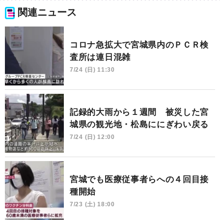
関連ニュース
コロナ急拡大で宮城県内のＰＣＲ検
査所は連日混雑
7/24 (日) 11:30
記録的大雨から１週間 被災した宮
城県の観光地・松島ににぎわい戻る
7/24 (日) 12:00
宮城でも医療従事者らへの４回目接
種開始
7/23 (土) 18:00