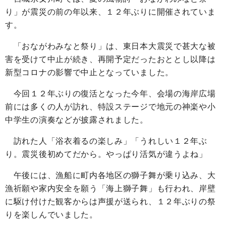
り」が震災の前の年以来、１２年ぶりに開催されていま
す。
「おながわみなと祭り」は、東日本大震災で甚大な被
害を受けて中止が続き、再開予定だったおととし以降は
新型コロナの影響で中止となっていました。
今回１２年ぶりの復活となった今年、会場の海岸広場
前には多くの人が訪れ、特設ステージで地元の神楽や小
中学生の演奏などが披露されました。
訪れた人「浴衣着るの楽しみ」「うれしい１２年ぶ
り。震災後初めてだから。やっぱり活気が違うよね」
午後には、漁船に町内各地区の獅子舞が乗り込み、大
漁祈願や家内安全を願う「海上獅子舞」も行われ、岸壁
に駆け付けた観客からは声援が送られ、１２年ぶりの祭
りを楽しんでいました。