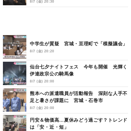
8/7 (金) 20:30
中学生が質疑 宮城・亘理町で「模擬議会」
8/7 (金) 20:20
仙台七夕ナイトフェス 今年も開催 光輝く
伊達政宗公の騎馬像
8/7 (金) 20:00
熊本への派遣職員が活動報告 深刻な人手不
足と暑さが課題に 宮城・石巻市
8/7 (金) 20:00
円安＆物価高…夏休みどう過ごす？トレンド
は「安・近・短」