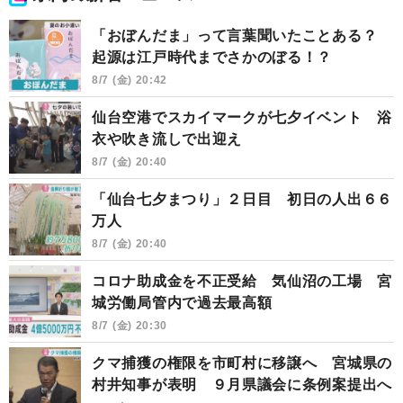
「おぼんだま」って言葉聞いたことある？
起源は江戸時代までさかのぼる！？
8/7 (金) 20:42
仙台空港でスカイマークが七夕イベント 浴
衣や吹き流しで出迎え
8/7 (金) 20:40
「仙台七夕まつり」２日目 初日の人出６６
万人
8/7 (金) 20:40
コロナ助成金を不正受給 気仙沼の工場 宮
城労働局管内で過去最高額
8/7 (金) 20:30
クマ捕獲の権限を市町村に移譲へ 宮城県の
村井知事が表明 ９月県議会に条例案提出へ