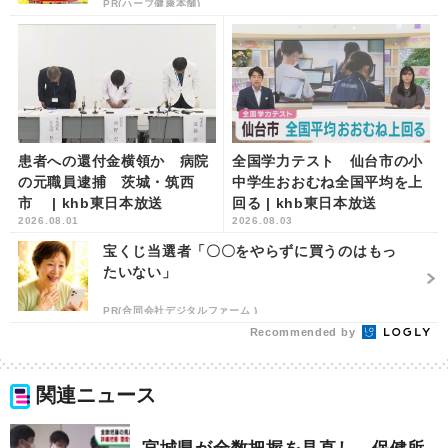
PR(ハーブ健康本舗)
患者への還付金横領か 病院
全国学力テスト 仙台市の小
の元職員逮捕 茨城・筑西
中学生おおむね全国平均を上
市 | khb東日本放送
回る | khb東日本放送
2026.08.01
2026.08.03
宝くじ当選者「〇〇をやらずに買うのはもっ
たいない」
PR(合同会社デジタルファーム )
Recommended by
関連ニュース