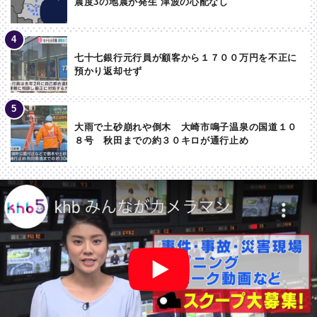
震度3の地震が発生 津波の心配なし
七十七銀行元行員が顧客から１７００万円を不正に
預かり返却せず
大雨で土砂崩れや倒木 大崎市鳴子温泉の国道１０
８号 秋田までの約３０キロが通行止め