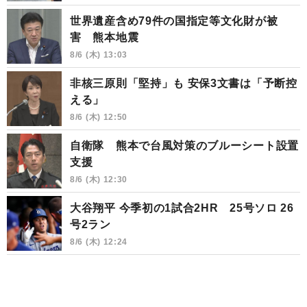
世界遺産含め79件の国指定等文化財が被
害 熊本地震
8/6 (木) 13:03
非核三原則「堅持」も 安保3文書は「予断控
える」
8/6 (木) 12:50
自衛隊 熊本で台風対策のブルーシート設置
支援
8/6 (木) 12:30
大谷翔平 今季初の1試合2HR 25号ソロ 26
号2ラン
8/6 (木) 12:24