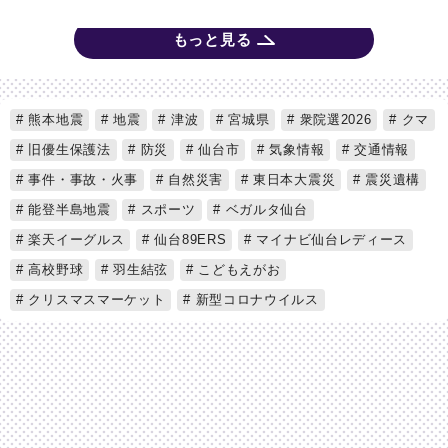
もっと見る
熊本地震
地震
津波
宮城県
衆院選2026
クマ
旧優生保護法
防災
仙台市
気象情報
交通情報
事件・事故・火事
自然災害
東日本大震災
震災遺構
能登半島地震
スポーツ
ベガルタ仙台
楽天イーグルス
仙台89ERS
マイナビ仙台レディース
高校野球
羽生結弦
こどもえがお
クリスマスマーケット
新型コロナウイルス