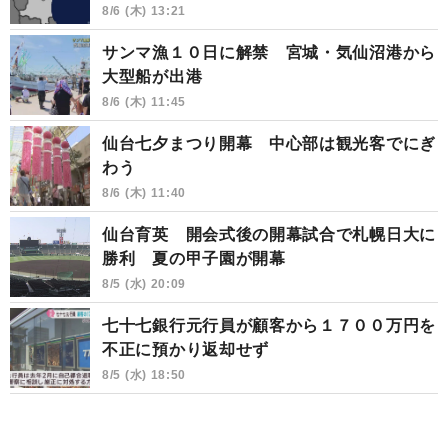
8/6 (木) 13:21
サンマ漁１０日に解禁 宮城・気仙沼港から
大型船が出港
8/6 (木) 11:45
仙台七夕まつり開幕 中心部は観光客でにぎ
わう
8/6 (木) 11:40
仙台育英 開会式後の開幕試合で札幌日大に
勝利 夏の甲子園が開幕
8/5 (水) 20:09
七十七銀行元行員が顧客から１７００万円を
不正に預かり返却せず
8/5 (水) 18:50