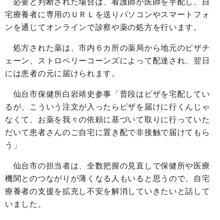
必要と判断された場合は、看護師が医師を手配し、自
宅療養者に専用のＵＲＬを送りパソコンやスマートフォ
ンを通じてオンラインで診察や薬の処方を行います。
処方された薬は、市内６カ所の薬局から地元のピザチ
ェーン、ストロベリーコーンズによって配達され、翌日
には患者の元に届けられます。
仙台市保健所白岩靖史参事「普段はピザを宅配してい
るが、こういう注文が入ったらピザを届けに行くんじゃ
なくて、お薬を我々の依頼に基づいて取りに行っていた
だいて患者さんのご自宅に置き配で非接触で届けてもら
う」
仙台市の担当者は、全数把握の見直しで保健所や医療
機関とのつながりが薄くなる人もいると思うので、自宅
療養者の支援を拡充し不安を解消していきたいと話して
いました。