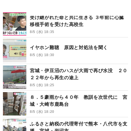
受け継がれた命と共に生きる ３年前に心臓
移植手術を受けた高校生
8/5 (水) 18:35
イヤホン難聴 原因と対処法を聞く
8/5 (水) 18:30
宮城・伊豆沼のハスが大雨で再び水没 ２０
２２年から再生の途上
8/5 (水) 18:25
８．５豪雨から４０年 教訓を次世代に 宮
城・大崎市鹿島台
8/5 (水) 18:20
ふるさと納税の代理寄付で熊本・八代市を支
援 宮城・岩沼市