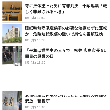
寺に液体塗った男に有罪判決 千葉地裁「厳
しく非難されるべき」
8/6 (木) 13:59
睡眠時無呼吸症候群の必要な治療せずに運転
か 危険運転致傷の疑いで男性を書類送検
8/6 (木) 13:38
「平和は世界中の人々で」松井 広島市長 81
回目の原爆の日
8/6 (木) 13:30
女性の服に体液をかけたとして逮捕の男性を
釈放 警視庁
8/6 (木) 13:03