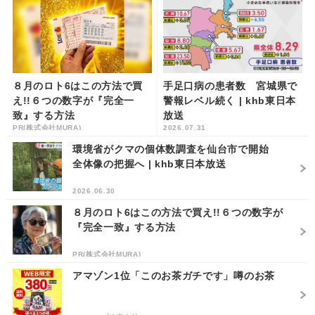
８月のロト6はこの方法で買
手足口病の患者数 宮城県で
え!!６つの数字が『完全一
警報レベル続く | khb東日本
致』する方法
放送
PR(株式会社MURA)
2026.07.31
環境省がクマの個体数調査を仙台市で開始
全体像の把握へ | khb東日本放送
2026.06.30
８月のロト6はこの方法で買え!!６つの数字が
『完全一致』する方法
PR(株式会社MURA)
アマゾン1位「このお茶ガチです」噂のお茶