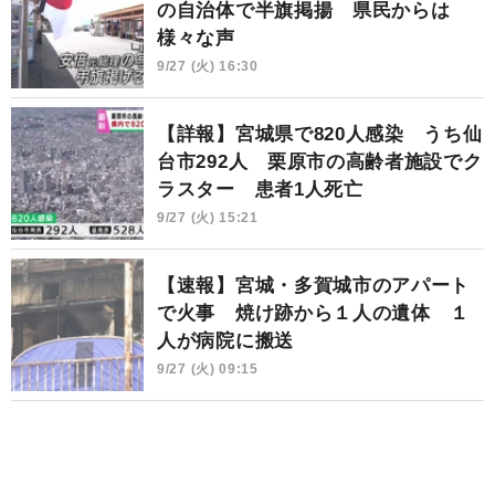
の自治体で半旗掲揚 県民からは
様々な声
9/27 (火) 16:30
【詳報】宮城県で820人感染 うち仙
台市292人 栗原市の高齢者施設でク
ラスター 患者1人死亡
9/27 (火) 15:21
【速報】宮城・多賀城市のアパート
で火事 焼け跡から１人の遺体 １
人が病院に搬送
9/27 (火) 09:15