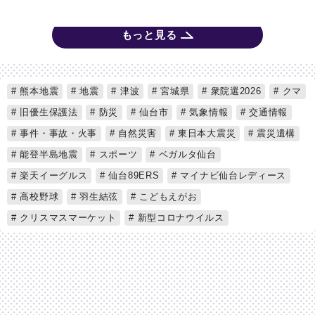
もっと見る
熊本地震
地震
津波
宮城県
衆院選2026
クマ
旧優生保護法
防災
仙台市
気象情報
交通情報
事件・事故・火事
自然災害
東日本大震災
震災遺構
能登半島地震
スポーツ
ベガルタ仙台
楽天イーグルス
仙台89ERS
マイナビ仙台レディース
高校野球
羽生結弦
こどもえがお
クリスマスマーケット
新型コロナウイルス