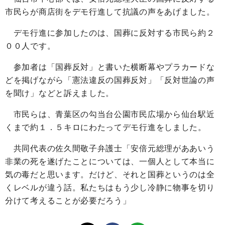
市民らが商店街をデモ行進して抗議の声をあげました。
デモ行進に参加したのは、国葬に反対する市民ら約２
００人です。
参加者は「国葬反対」と書いた横断幕やプラカードな
どを掲げながら「憲法違反の国葬反対」「反対世論の声
を聞け」などと訴えました。
市民らは、青葉区の勾当台公園市民広場から仙台駅近
くまで約１．５キロにわたってデモ行進をしました。
共同代表の佐久間敬子弁護士「安倍元総理がああいう
非業の死を遂げたことについては、一個人として本当に
気の毒だと思います。だけど、それと国葬というのは全
くレベルが違う話。私たちはもう少し冷静に物事を切り
分けて考えることが必要だろう」