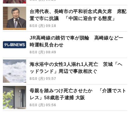
台湾代表、長崎市の平和祈念式典欠席 席配
置で市に抗議 「中国に迎合する態度」
8/10 (月) 09:18
JR高崎線の踏切で車が脱輪 高崎線など一
時運転見合わせ
8/10 (月) 08:49
海水浴中の女性3人溺れ1人死亡 茨城「ヘ
ッドランド」周辺で事故相次ぐ
8/10 (月) 05:57
母親を踏みつけ死亡させたか 「介護でスト
レス」58歳息子逮捕 大阪
8/10 (月) 05:56