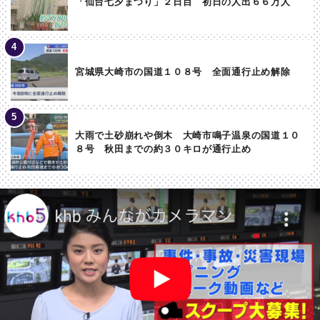
「仙台七夕まつり」２日目 初日の人出６６万人
宮城県大崎市の国道１０８号 全面通行止め解除
大雨で土砂崩れや倒木 大崎市鳴子温泉の国道１０
８号 秋田までの約３０キロが通行止め