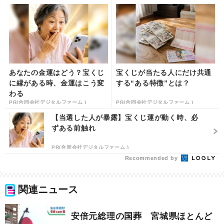
あなたの金運はどう？宝くじ
宝くじが当たる人にだけ共通
に縁がある時、金運はこう変
する“ある特徴”とは？
わる
PR(合同会社デジタルファーム )
PR(合同会社デジタルファーム )
【当選した人が暴露】宝くじ運が動く時、必
ずある前触れ
PR(合同会社デジタルファーム )
Recommended by
関連ニュース
安倍元総理の国葬 宮城県ほとんど