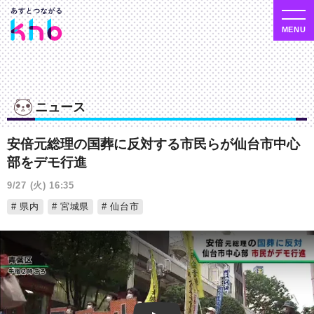
ニュース
安倍元総理の国葬に反対する市民らが仙台市中心
部をデモ行進
9/27 (火) 16:35
県内
宮城県
仙台市