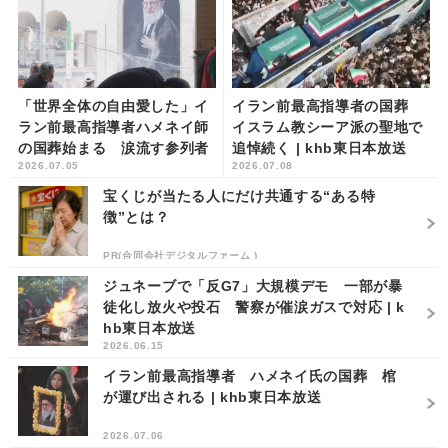
「世界全体の自由愛した」イ
イラン前最高指導者の国葬
ラン前最高指導者ハメネイ師
イスラム教シーア派の聖地で
の国葬始まる 涙流す参列者
追悼続く | khb東日本放送
2026.07.05
2026.07.08
も | khb東日本放送
宝くじが当たる人にだけ共通する“ある特
徴”とは？
PR(合同会社デジタルファーム )
ジュネーブで「反G7」大規模デモ 一部が暴
徒化し放火や投石 警察が催涙ガスで対応 | k
hb東日本放送
2026.06.15
イラン前最高指導者 ハメネイ氏の国葬 棺
が運び出される | khb東日本放送
2026.07.06