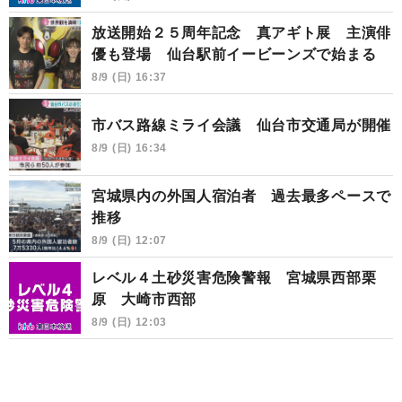
放送開始２５周年記念 真アギト展 主演俳
優も登場 仙台駅前イービーンズで始まる
8/9 (日) 16:37
市バス路線ミライ会議 仙台市交通局が開催
8/9 (日) 16:34
宮城県内の外国人宿泊者 過去最多ペースで
推移
8/9 (日) 12:07
レベル４土砂災害危険警報 宮城県西部栗
原 大崎市西部
8/9 (日) 12:03