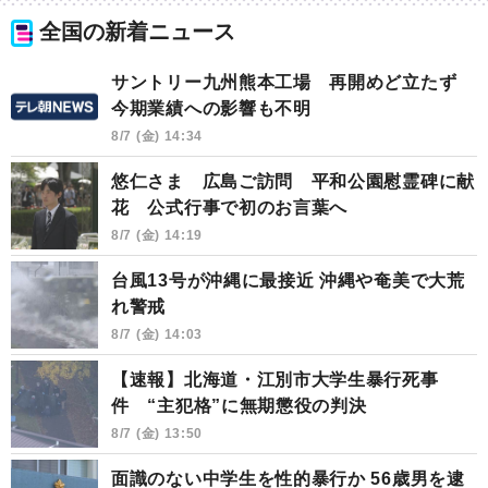
全国の新着ニュース
サントリー九州熊本工場 再開めど立たず
今期業績への影響も不明
8/7 (金) 14:34
悠仁さま 広島ご訪問 平和公園慰霊碑に献
花 公式行事で初のお言葉へ
8/7 (金) 14:19
台風13号が沖縄に最接近 沖縄や奄美で大荒
れ警戒
8/7 (金) 14:03
【速報】北海道・江別市大学生暴行死事
件 “主犯格”に無期懲役の判決
8/7 (金) 13:50
面識のない中学生を性的暴行か 56歳男を逮