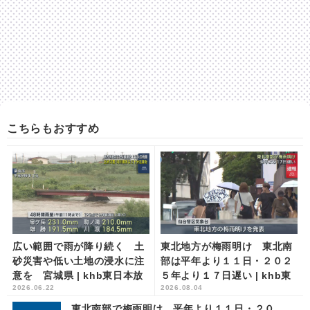
こちらもおすすめ
広い範囲で雨が降り続く 土
東北地方が梅雨明け 東北南
砂災害や低い土地の浸水に注
部は平年より１１日・２０２
意を 宮城県 | khb東日本放
５年より１７日遅い | khb東
2026.06.22
2026.08.04
送
日本放送
東北南部で梅雨明け 平年より１１日・２０