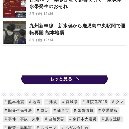
水帯発生のおそれ
8/7 (金) 12:36
九州新幹線 新水俣から鹿児島中央駅間で運
転再開 熊本地震
8/7 (金) 12:34
もっと見る
熊本地震
地震
津波
宮城県
衆院選2026
クマ
旧優生保護法
防災
仙台市
気象情報
交通情報
事件・事故・火事
自然災害
東日本大震災
震災遺構
能登半島地震
スポーツ
ベガルタ仙台