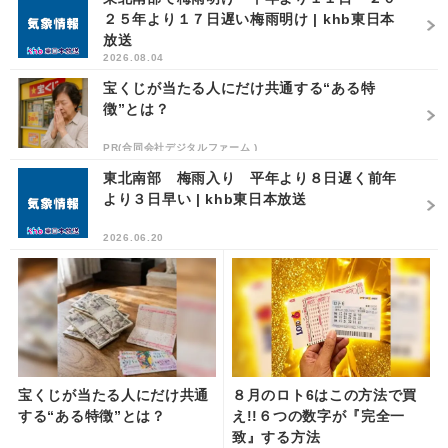
２５年より１７日遅い梅雨明け | khb東日本
放送
2026.08.04
宝くじが当たる人にだけ共通する“ある特
徴”とは？
PR(合同会社デジタルファーム )
東北南部 梅雨入り 平年より８日遅く前年
より３日早い | khb東日本放送
2026.06.20
宝くじが当たる人にだけ共通
８月のロト6はこの方法で買
する“ある特徴”とは？
え!!６つの数字が『完全一
致』する方法