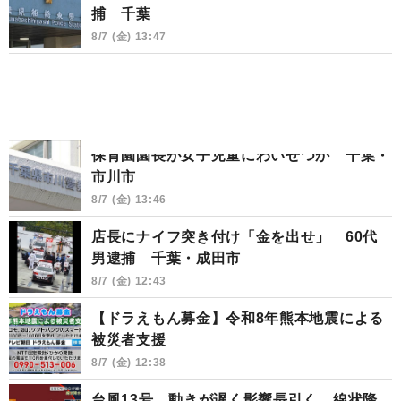
捕 千葉
8/7 (金) 13:47
保育園園長が女子児童にわいせつか 千葉・
市川市
8/7 (金) 13:46
店長にナイフ突き付け「金を出せ」 60代
男逮捕 千葉・成田市
8/7 (金) 12:43
【ドラえもん募金】令和8年熊本地震による
被災者支援
8/7 (金) 12:38
台風13号 動きが遅く影響長引く 線状降