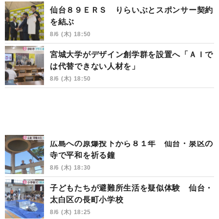
仙台８９ＥＲＳ りらいぶとスポンサー契約
を結ぶ
8/6 (木) 18:50
宮城大学がデザイン創学群を設置へ「ＡＩで
は代替できない人材を」
8/6 (木) 18:50
広島への原爆投下から８１年 仙台・泉区の
寺で平和を祈る鐘
8/6 (木) 18:30
子どもたちが避難所生活を疑似体験 仙台・
太白区の長町小学校
8/6 (木) 18:25