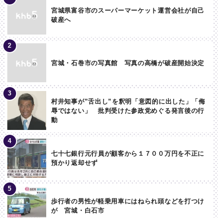
宮城県富谷市のスーパーマーケット運営会社が自己
破産へ
宮城・石巻市の写真館 写真の高橋が破産開始決定
村井知事が”舌出し”を釈明「意図的に出した」「侮
辱ではない」 批判受けた参政党めぐる発言後の行
動
七十七銀行元行員が顧客から１７００万円を不正に
預かり返却せず
歩行者の男性が軽乗用車にはねられ頭などを打つけ
が 宮城・白石市