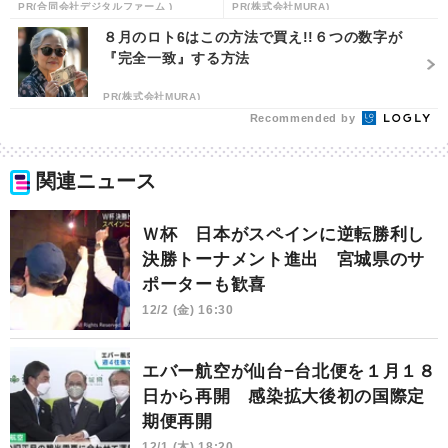
PR(合同会社デジタルファーム )
PR(株式会社MURA)
８月のロト6はこの方法で買え!!６つの数字が
『完全一致』する方法
PR(株式会社MURA)
Recommended by
関連ニュース
Ｗ杯 日本がスペインに逆転勝利し
決勝トーナメント進出 宮城県のサ
ポーターも歓喜
12/2 (金) 16:30
エバー航空が仙台−台北便を１月１８
日から再開 感染拡大後初の国際定
期便再開
12/1 (木) 18:20