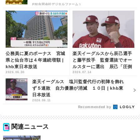
PR(合同会社デジタルファーム )
公務員に夏のボーナス 宮城
楽天イーグルスから辰己選手
県と仙台市は４年連続増額 |
と藤平投手 監督選抜でオー
khb東日本放送
ルスターに選出 辰己「圧倒
2026.06.30
2026.07.14
できるように頑張りたい」藤
平「１回は選ばれ...
楽天イーグルス 塩川監督代行の初陣を飾れ
ず５連敗 自力優勝が消滅 １０日 | khb東
日本放送
2026.06.11
Recommended by
関連ニュース