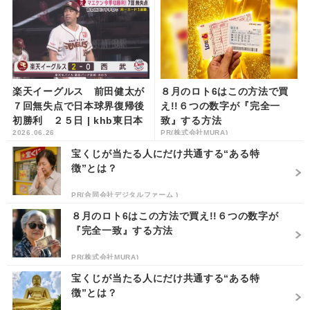
楽天イーグルス 前田健太が
８月のロト6はこの方法で買
７回無失点で日本球界復帰後
え!!６つの数字が『完全一
初勝利 ２５日 | khb東日本
致』する方法
2026.06.26
PR(株式会社MURA)
放送
宝くじが当たる人にだけ共通する“ある特
徴”とは？
PR(合同会社デジタルファーム )
８月のロト6はこの方法で買え!!６つの数字が
『完全一致』する方法
PR(株式会社MURA)
宝くじが当たる人にだけ共通する“ある特
徴”とは？