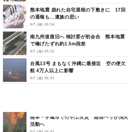
熊本地震 崩れた自宅屋根の下敷きに 17回
の通報も…遺族の思い
8/7 (金) 05:54
南九州道復旧へ 検討委が初会合 熊本地震
で橋げたずれ約1.5m段差
8/7 (金) 05:52
台風13号 まもなく沖縄に最接近 空の便欠
航 4万人以上に影響
8/7 (金) 05:51
熊本・宇城市で竹やぶ火災 陸自ヘリが消火
活動へ
8/7 (金) 05:51