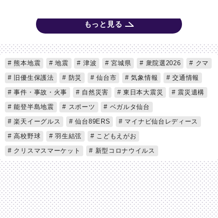
もっと見る
熊本地震
地震
津波
宮城県
衆院選2026
クマ
旧優生保護法
防災
仙台市
気象情報
交通情報
事件・事故・火事
自然災害
東日本大震災
震災遺構
能登半島地震
スポーツ
ベガルタ仙台
楽天イーグルス
仙台89ERS
マイナビ仙台レディース
高校野球
羽生結弦
こどもえがお
クリスマスマーケット
新型コロナウイルス