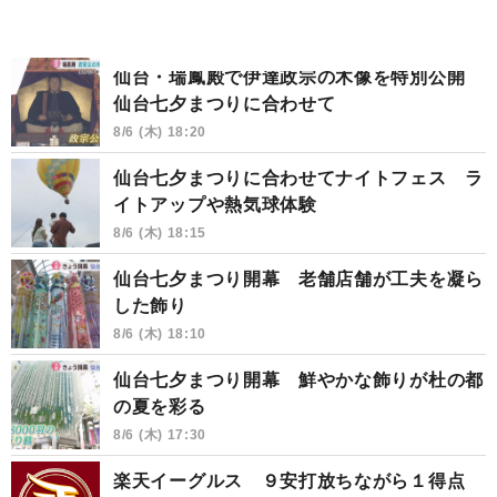
仙台・瑞鳳殿で伊達政宗の木像を特別公開
仙台七夕まつりに合わせて
8/6 (木) 18:20
仙台七夕まつりに合わせてナイトフェス ラ
イトアップや熱気球体験
8/6 (木) 18:15
仙台七夕まつり開幕 老舗店舗が工夫を凝ら
した飾り
8/6 (木) 18:10
仙台七夕まつり開幕 鮮やかな飾りが杜の都
の夏を彩る
8/6 (木) 17:30
楽天イーグルス ９安打放ちながら１得点