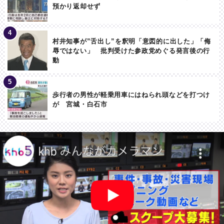
預かり返却せず
村井知事が”舌出し”を釈明「意図的に出した」「侮
辱ではない」 批判受けた参政党めぐる発言後の行
動
歩行者の男性が軽乗用車にはねられ頭などを打つけ
が 宮城・白石市