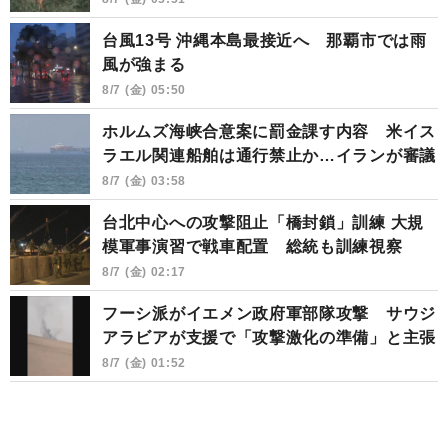
台風13号 沖縄本島最接近へ 那覇市では雨
風が強まる
8/7 (金) 05:50
ホルムズ海峡合意案に罰金課す内容 米イス
ラエル関連船舶は通行禁止か…イランが審議
8/7 (金) 03:58
台北中心への攻撃阻止「橋封鎖」訓練 大規
模軍事演習で戦車配置 総統も訓練視察
8/7 (金) 02:17
フーシ派がイエメン政府軍部隊攻撃 サウジ
アラビアが支援で「攻撃激化の準備」と主張
8/7 (金) 01:52