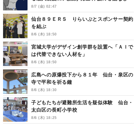
8/7 (金) 02:47
仙台８９ＥＲＳ りらいぶとスポンサー契約
を結ぶ
8/6 (木) 18:50
宮城大学がデザイン創学群を設置へ「ＡＩで
は代替できない人材を」
8/6 (木) 18:50
広島への原爆投下から８１年 仙台・泉区の
寺で平和を祈る鐘
8/6 (木) 18:30
子どもたちが避難所生活を疑似体験 仙台・
太白区の長町小学校
8/6 (木) 18:25