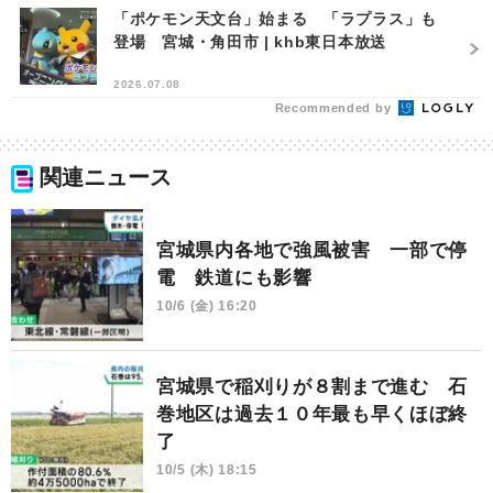
「ポケモン天文台」始まる 「ラプラス」も
登場 宮城・角田市 | khb東日本放送
2026.07.08
Recommended by
関連ニュース
宮城県内各地で強風被害 一部で停
電 鉄道にも影響
10/6 (金) 16:20
宮城県で稲刈りが８割まで進む 石
巻地区は過去１０年最も早くほぼ終
了
10/5 (木) 18:15