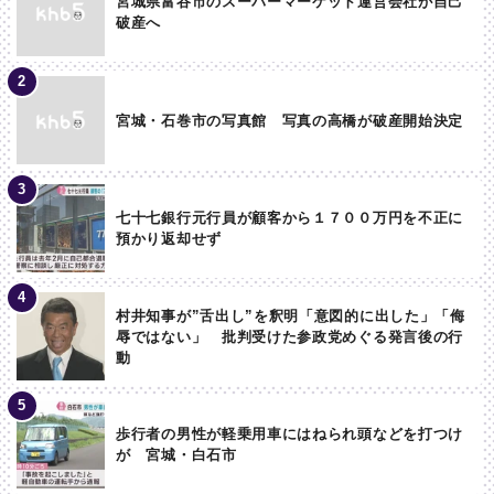
宮城県富谷市のスーパーマーケット運営会社が自己
破産へ
宮城・石巻市の写真館 写真の高橋が破産開始決定
七十七銀行元行員が顧客から１７００万円を不正に
預かり返却せず
村井知事が”舌出し”を釈明「意図的に出した」「侮
辱ではない」 批判受けた参政党めぐる発言後の行
動
歩行者の男性が軽乗用車にはねられ頭などを打つけ
が 宮城・白石市