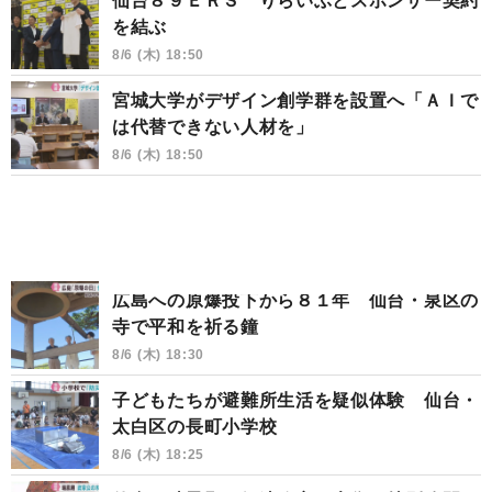
仙台８９ＥＲＳ りらいぶとスポンサー契約
を結ぶ
8/6 (木) 18:50
宮城大学がデザイン創学群を設置へ「ＡＩで
は代替できない人材を」
8/6 (木) 18:50
広島への原爆投下から８１年 仙台・泉区の
寺で平和を祈る鐘
8/6 (木) 18:30
子どもたちが避難所生活を疑似体験 仙台・
太白区の長町小学校
8/6 (木) 18:25