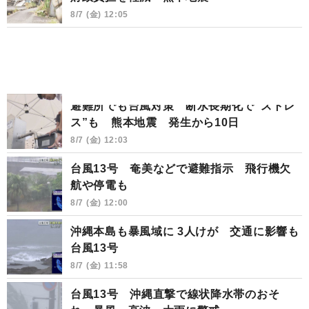
8/7 (金) 12:05
避難所でも台風対策 断水長期化で“ストレ
ス”も 熊本地震 発生から10日
8/7 (金) 12:03
台風13号 奄美などで避難指示 飛行機欠
航や停電も
8/7 (金) 12:00
沖縄本島も暴風域に 3人けが 交通に影響も
台風13号
8/7 (金) 11:58
台風13号 沖縄直撃で線状降水帯のおそ