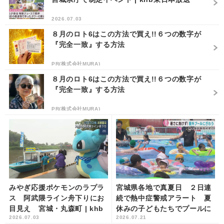
2026.07.03
８月のロト6はこの方法で買え!!６つの数字が
『完全一致』する方法
PR(株式会社MURA)
８月のロト6はこの方法で買え!!６つの数字が
『完全一致』する方法
PR(株式会社MURA)
みやぎ応援ポケモンのラプラ
宮城県各地で真夏日 ２日連
ス 阿武隈ライン舟下りにお
続で熱中症警戒アラート 夏
目見え 宮城・丸森町 | khb
休みの子どもたちでプールに
2026.07.03
2026.07.21
東日本放送
ぎわう | khb東日本放送