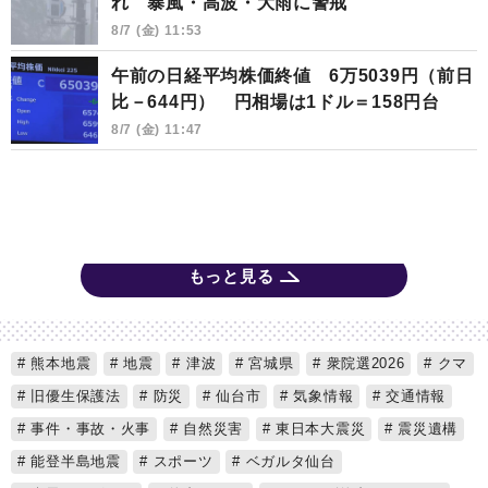
れ 暴風・高波・大雨に警戒
8/7 (金) 11:53
午前の日経平均株価終値 6万5039円（前日
比－644円） 円相場は1ドル＝158円台
8/7 (金) 11:47
もっと見る
熊本地震
地震
津波
宮城県
衆院選2026
クマ
旧優生保護法
防災
仙台市
気象情報
交通情報
事件・事故・火事
自然災害
東日本大震災
震災遺構
能登半島地震
スポーツ
ベガルタ仙台