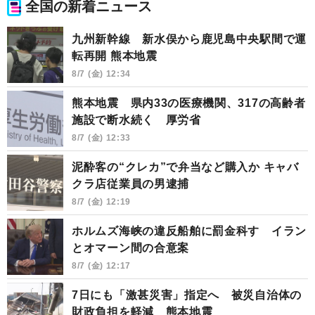
全国の新着ニュース
九州新幹線 新水俣から鹿児島中央駅間で運
転再開 熊本地震
8/7 (金) 12:34
熊本地震 県内33の医療機関、317の高齢者
施設で断水続く 厚労省
8/7 (金) 12:33
泥酔客の“クレカ”で弁当など購入か キャバ
クラ店従業員の男逮捕
8/7 (金) 12:19
ホルムズ海峡の違反船舶に罰金科す イラン
とオマーン間の合意案
8/7 (金) 12:17
7日にも「激甚災害」指定へ 被災自治体の
財政負担を軽減 熊本地震