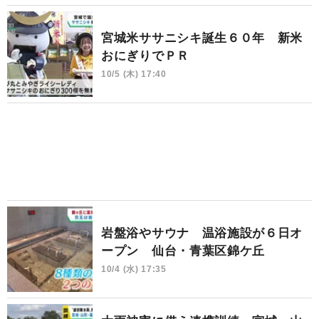
宮城米ササニシキ誕生６０年 新米
おにぎりでＰＲ
10/5 (木) 17:40
岩盤浴やサウナ 温浴施設が６日オ
ープン 仙台・青葉区錦ケ丘
10/4 (水) 17:35