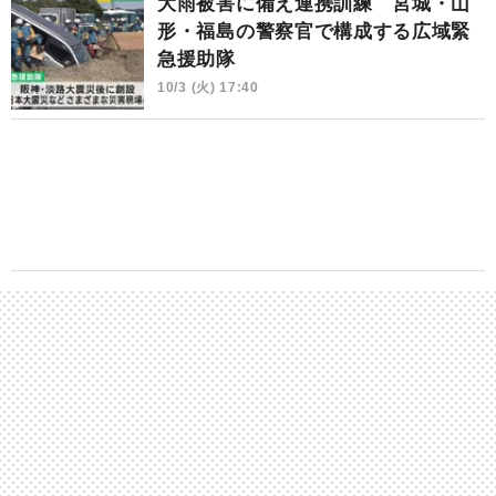
大雨被害に備え連携訓練 宮城・山
形・福島の警察官で構成する広域緊
急援助隊
10/3 (火) 17:40