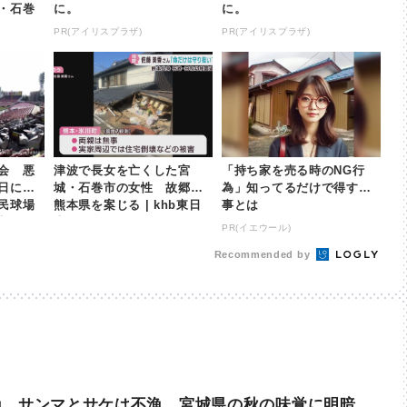
・石巻
に。
に。
PR(アイリスプラザ)
PR(アイリスプラザ)
会 悪
津波で長女を亡くした宮
「持ち家を売る時のNG行
日に再
城・石巻市の女性 故郷の
為」知ってるだけで得する
民球場
熊本県を案じる | khb東日
事とは
日本放送
本放送
PR(イエウール)
Recommended by
漁 サンマとサケは不漁 宮城県の秋の味覚に明暗