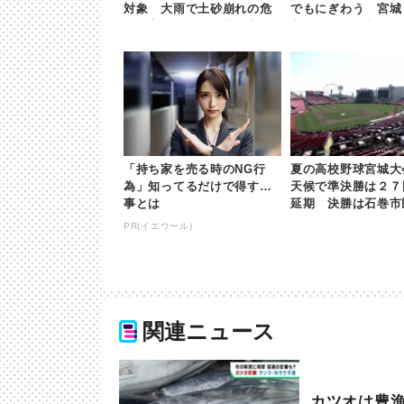
対象 大雨で土砂崩れの危
でもにぎわう 宮城
険性高まる | khb東日本放
市 | khb東日本放送
送
「持ち家を売る時のNG行
夏の高校野球宮城大
為」知ってるだけで得する
天候で準決勝は２７
事とは
延期 決勝は石巻市
で２８日 | khb東
PR(イエウール)
関連ニュース
カツオは豊