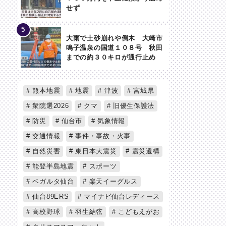
せず
大雨で土砂崩れや倒木 大崎市
鳴子温泉の国道１０８号 秋田
までの約３０キロが通行止め
熊本地震
地震
津波
宮城県
衆院選2026
クマ
旧優生保護法
防災
仙台市
気象情報
交通情報
事件・事故・火事
自然災害
東日本大震災
震災遺構
能登半島地震
スポーツ
ベガルタ仙台
楽天イーグルス
仙台89ERS
マイナビ仙台レディース
高校野球
羽生結弦
こどもえがお