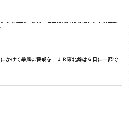
クジラを確認 宮城・塩釜港に帰港したクジラ調査船
告
日にかけて暴風に警戒を ＪＲ東北線は６日に一部で