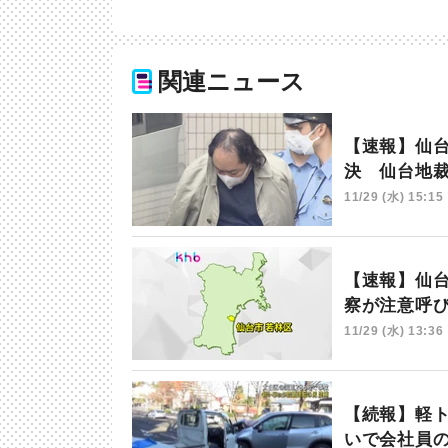
関連ニュース
【速報】仙
決 仙台地
11/29 (水) 15:15
【速報】仙
察が注意呼
11/29 (水) 13:36
【続報】軽
いで会社員