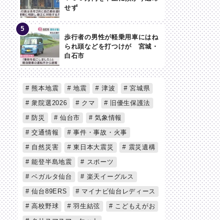
せず
歩行者の男性が軽乗用車にはね
られ頭などを打つけが 宮城・
白石市
熊本地震
地震
津波
宮城県
衆院選2026
クマ
旧優生保護法
防災
仙台市
気象情報
交通情報
事件・事故・火事
自然災害
東日本大震災
震災遺構
能登半島地震
スポーツ
ベガルタ仙台
楽天イーグルス
仙台89ERS
マイナビ仙台レディース
高校野球
羽生結弦
こどもえがお