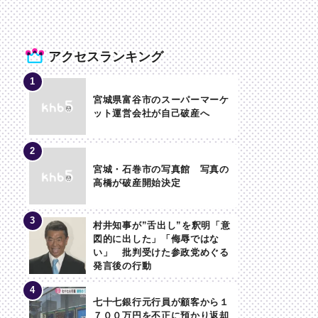
アクセスランキング
宮城県富谷市のスーパーマーケ
ット運営会社が自己破産へ
宮城・石巻市の写真館 写真の
高橋が破産開始決定
村井知事が”舌出し”を釈明「意
図的に出した」「侮辱ではな
い」 批判受けた参政党めぐる
発言後の行動
七十七銀行元行員が顧客から１
７００万円を不正に預かり返却