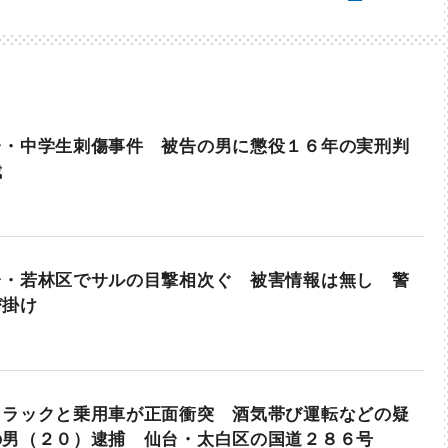
台・中学生刺傷事件 被告の男に懲役１６年の実刑判
裁
台・若林区でサルの目撃相次ぐ 被害情報は無し 警
び掛け
トラックと乗用車が正面衝突 酒気帯び運転などの疑
の男（２０）逮捕 仙台・太白区の国道２８６号