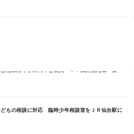
転した乗用車が対向車と衝突 ８７歳男性死亡 宮
子どもの相談に対応 臨時少年相談室をＪＲ仙台駅に