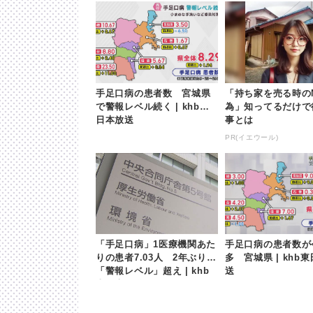
手足口病の患者数 宮城県
「持ち家を売る時の
で警報レベル続く | khb東
為」知ってるだけで
日本放送
事とは
PR(イエウール)
「手足口病」1医療機関あた
手足口病の患者数が
りの患者7.03人 2年ぶり
多 宮城県 | khb
「警報レベル」超え | khb
送
東日本放送