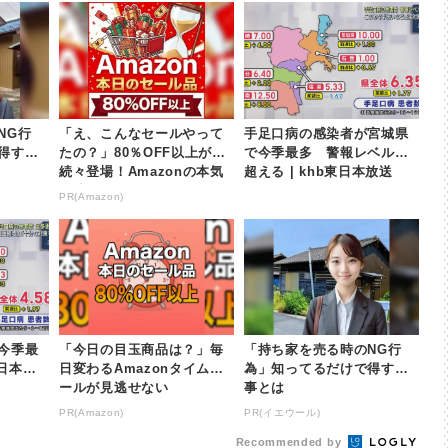
NG行
「え、こんなセールやって
手足口病の感染者が宮城県
得する
たの？」80％OFF以上が
で今季最多 警報レベルを
続々登場！Amazonの本気
超える | khb東日本放送
が凄すぎる
PR(Amazon)
今季最
「今日の目玉商品は？」毎
「持ち家を売る時のNG行
東日本放
日変わるAmazonタイムセ
為」知ってるだけで得する
ールが見逃せない
事とは
PR(Amazon)
PR(イエウール)
Recommended by