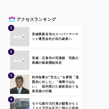
アクセスランキング
宮城県富谷市のスーパーマーケ
ット運営会社が自己破産へ
宮城・石巻市の写真館 写真の
高橋が破産開始決定
村井知事が”舌出し”を釈明「意
図的に出した」「侮辱ではな
い」 批判受けた参政党めぐる
発言後の行動
七十七銀行元行員が顧客から１
７００万円を不正に預かり返却