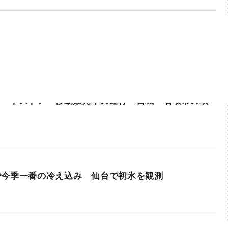
マートストア・移動販売車の運行 宮城・名取市の取
で今季一番の冷え込み 仙台で初氷を観測