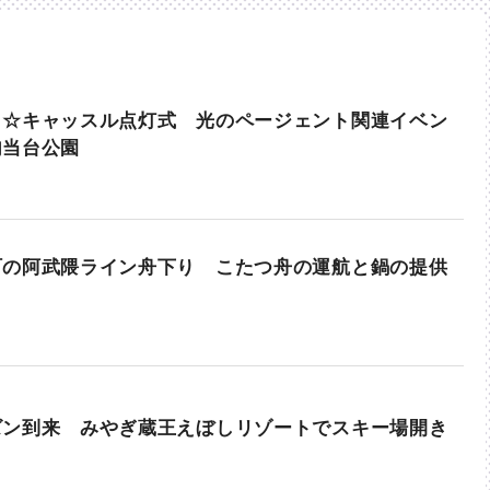
ト☆キャッスル点灯式 光のページェント関連イベン
勾当台公園
町の阿武隈ライン舟下り こたつ舟の運航と鍋の提供
ズン到来 みやぎ蔵王えぼしリゾートでスキー場開き