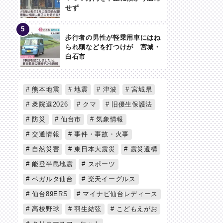
せず
歩行者の男性が軽乗用車にはね
られ頭などを打つけが 宮城・
白石市
熊本地震
地震
津波
宮城県
衆院選2026
クマ
旧優生保護法
防災
仙台市
気象情報
交通情報
事件・事故・火事
自然災害
東日本大震災
震災遺構
能登半島地震
スポーツ
ベガルタ仙台
楽天イーグルス
仙台89ERS
マイナビ仙台レディース
高校野球
羽生結弦
こどもえがお