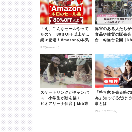
「え、こんなセールやって
障害のある人たちが
たの？」80％OFF以上が
食品や雑貨の販売会
続々登場！Amazonの本気
台・勾当台公園 | k
が凄すぎる
本放送
PR(Amazon)
スケートリンクがキャンバ
「持ち家を売る時の
ス 小学生が絵を描く ゼ
為」知ってるだけで
ビオアリーナ仙台 | khb東
事とは
日本放送
PR(イエウール)