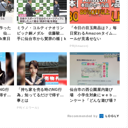
作った
ミラノ・コルティナオリン
「今日の目玉商品は？」毎
 仙
ピック銅メダル 佐藤駿選
日変わるAmazonタイムセ
hb東日
手に仙台市から賛辞の楯 | k
ールが見逃せない
hb東日本放送
PR(Amazon)
NG行
「持ち家を売る時のNG行
仙台市の西公園屋内遊び
得する
為」知ってるだけで得する
場 小学生対象にｗｅｂア
事とは
ンケート「どんな遊び場？
どんなルール？」８月２日
PR(イエウール)
まで実施 | khb東日本...
Recommended by