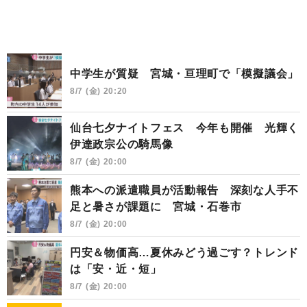
中学生が質疑 宮城・亘理町で「模擬議会」
8/7 (金) 20:20
仙台七夕ナイトフェス 今年も開催 光輝く
伊達政宗公の騎馬像
8/7 (金) 20:00
熊本への派遣職員が活動報告 深刻な人手不
足と暑さが課題に 宮城・石巻市
8/7 (金) 20:00
円安＆物価高…夏休みどう過ごす？トレンド
は「安・近・短」
8/7 (金) 20:00