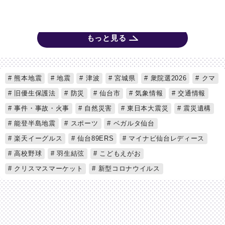
もっと見る
熊本地震
地震
津波
宮城県
衆院選2026
クマ
旧優生保護法
防災
仙台市
気象情報
交通情報
事件・事故・火事
自然災害
東日本大震災
震災遺構
能登半島地震
スポーツ
ベガルタ仙台
楽天イーグルス
仙台89ERS
マイナビ仙台レディース
高校野球
羽生結弦
こどもえがお
クリスマスマーケット
新型コロナウイルス