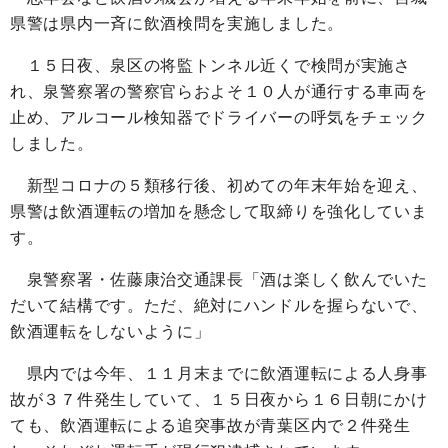
県警は県内一斉に飲酒検問を実施しました。
１５日夜、泉区の将監トンネル近くで検問が実施さ
れ、泉警察署の警察官らおよそ１０人が通行する車両を
止め、アルコール検知器でドライバーの呼気をチェック
しました。
新型コロナの５類移行後、初めての年末年始を迎え、
県警は飲酒運転の増加を懸念して取締りを強化していま
す。
泉警察署・佐藤康治交通課長「酒は楽しく飲んでいた
だいて結構です。ただ、絶対にハンドルを握らないで、
飲酒運転をしないように」
県内では今年、１１月末までに飲酒運転による人身事
故が３７件発生していて、１５日夜から１６日朝にかけ
ても、飲酒運転による追突事故が青葉区内で２件発生