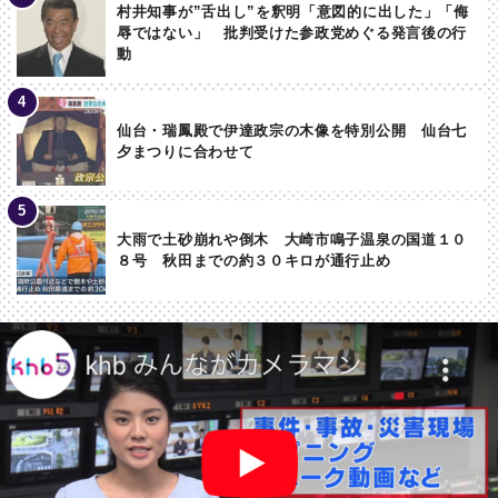
村井知事が”舌出し”を釈明「意図的に出した」「侮
辱ではない」 批判受けた参政党めぐる発言後の行
動
仙台・瑞鳳殿で伊達政宗の木像を特別公開 仙台七
夕まつりに合わせて
大雨で土砂崩れや倒木 大崎市鳴子温泉の国道１０
８号 秋田までの約３０キロが通行止め