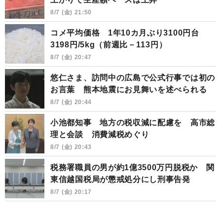
8/7 (金) 21:50
コメ平均価格 1年10カ月ぶり3100円台
3198円/5kg（前週比－113円）
8/7 (金) 20:47
悠仁さま、訪問中の広島で公式行事では初の
お言葉 熊本地震にお見舞いを述べられる
8/7 (金) 20:44
小池都知事 地方の税収減に配慮を 高市総
理と会談 消費減税めぐり
8/7 (金) 20:43
税務署職員の男が約1億3500万円脱税か 関
東信越国税局が懲戒処分にし刑事告発
8/7 (金) 20:17