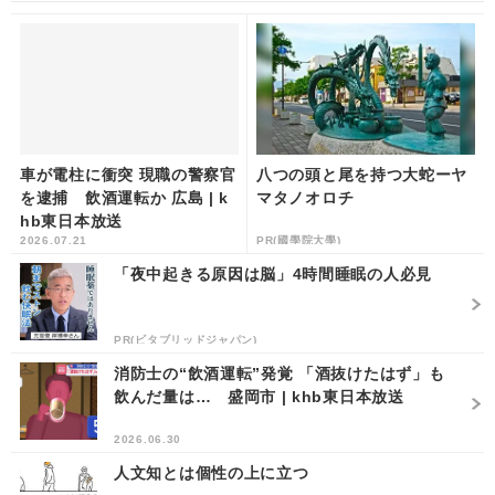
車が電柱に衝突 現職の警察官
八つの頭と尾を持つ大蛇ーヤ
を逮捕 飲酒運転か 広島 | k
マタノオロチ
hb東日本放送
2026.07.21
PR(國學院大學)
「夜中起きる原因は脳」4時間睡眠の人必見
PR(ビタブリッドジャパン)
消防士の“飲酒運転”発覚 「酒抜けたはず」も
飲んだ量は… 盛岡市 | khb東日本放送
2026.06.30
人文知とは個性の上に立つ