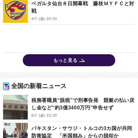
ベガルタ仙台８日開幕戦 藤枝ＭＹＦＣと対
戦
8/7 (金) 20:00
もっと見る
全国の新着ニュース
税務署職員“脱税”で刑事告発 競艇の払い戻
し金など“約3億3400万円”申告せず
8/7 (金) 23:30
パキスタン・サウジ・トルコの3カ国が共同
防衛協定 「米国頼み」からの脱却か