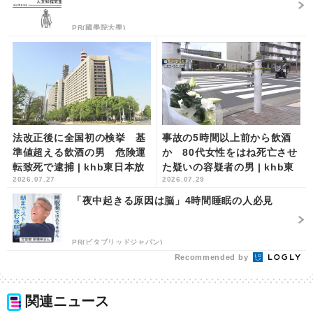
PR(國學院大學)
法改正後に全国初の検挙 基
事故の5時間以上前から飲酒
準値超える飲酒の男 危険運
か 80代女性をはね死亡させ
転致死で逮捕 | khb東日本放
た疑いの容疑者の男 | khb東
2026.07.27
2026.07.29
送
日本放送
「夜中起きる原因は脳」4時間睡眠の人必見
PR(ビタブリッドジャパン)
Recommended by
関連ニュース