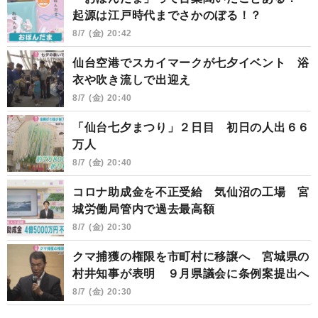
起源は江戸時代までさかのぼる！？
8/7 (金) 20:42
仙台空港でスカイマークが七夕イベント 浴
衣や吹き流しで出迎え
8/7 (金) 20:40
「仙台七夕まつり」２日目 初日の人出６６
万人
8/7 (金) 20:40
コロナ助成金を不正受給 気仙沼の工場 宮
城労働局管内で過去最高額
8/7 (金) 20:30
クマ捕獲の権限を市町村に移譲へ 宮城県の
村井知事が表明 ９月県議会に条例案提出へ
8/7 (金) 20:30