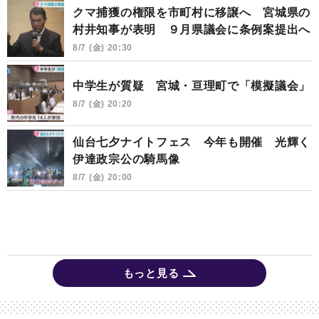
クマ捕獲の権限を市町村に移譲へ 宮城県の
村井知事が表明 ９月県議会に条例案提出へ
8/7 (金) 20:30
中学生が質疑 宮城・亘理町で「模擬議会」
8/7 (金) 20:20
仙台七夕ナイトフェス 今年も開催 光輝く
伊達政宗公の騎馬像
8/7 (金) 20:00
もっと見る