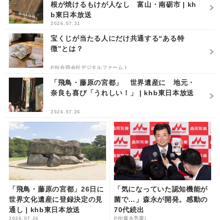
根が焼けるもけが人なし 富山・南砺市 | kh
b東日本放送
2026.07.31
宝くじが当たる人にだけ共通する“ある特
徴”とは？
PR(合同会社デジタルファーム )
「飛鳥・藤原の宮都」 世界遺産に 地元・
奈良も喜び「うれしい！」 | khb東日本放送
2026.07.26
「飛鳥・藤原の宮都」26日に
「気になっていた認知機能が
世界文化遺産に登録決定の見
菌で…」森永が開発。感動の
通し | khb東日本放送
70代続出
2026.07.26
PR(森永乳業)