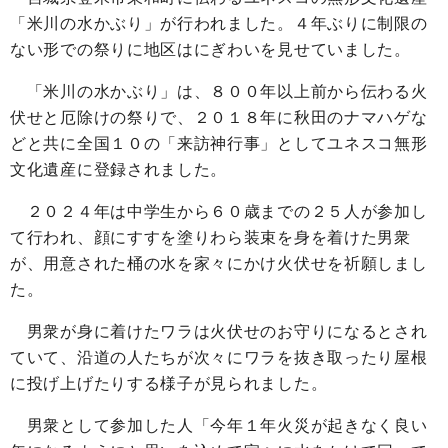
「米川の水かぶり」が行われました。４年ぶりに制限の
ない形での祭りに地区はにぎわいを見せていました。
「米川の水かぶり」は、８００年以上前から伝わる火
伏せと厄除けの祭りで、２０１８年に秋田のナマハゲな
どと共に全国１０の「来訪神行事」としてユネスコ無形
文化遺産に登録されました。
２０２４年は中学生から６０歳までの２５人が参加し
て行われ、顔にすすを塗りわら装束を身を着けた男衆
が、用意された桶の水を家々にかけ火伏せを祈願しまし
た。
男衆が身に着けたワラは火伏せのお守りになるとされ
ていて、沿道の人たちが次々にワラを抜き取ったり屋根
に投げ上げたりする様子が見られました。
男衆として参加した人「今年１年火災が起きなく良い