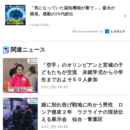
「気になっていた認知機能が菌で…」森永が
開発。感動の70代続出
PR(森永乳業)
Recommended by
関連ニュース
「空手」のオリンピアンと宮城の子
どもたちが交流 未就学児から小学
生までおよそ５０人参加
2/12 (月) 16:35
娘に別れ告げ戦地に向かう男性 ロ
シア侵攻２年 ウクライナの現状伝
える展示会 仙台・青葉区
2/12 (月) 16:30