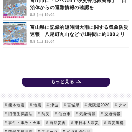
富山市に「レベル4土砂災害危険警報」 自
治体からの避難情報の確認を
8/8 (土) 19:04
富山県に記録的短時間大雨に関する気象防災
速報 八尾町丸山などで1時間に約100ミリ
8/8 (土) 19:04
もっと見る
熊本地震
地震
津波
宮城県
衆院選2026
クマ
旧優生保護法
防災
仙台市
気象情報
交通情報
事件・事故・火事
自然災害
東日本大震災
震災遺構
能登半島地震
スポーツ
ベガルタ仙台