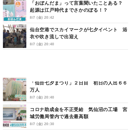
「おぼんだま」って言葉聞いたことある？
起源は江戸時代までさかのぼる！？
8/7 (金) 20:42
仙台空港でスカイマークが七夕イベント 浴
衣や吹き流しで出迎え
8/7 (金) 20:40
「仙台七夕まつり」２日目 初日の人出６６
万人
8/7 (金) 20:40
コロナ助成金を不正受給 気仙沼の工場 宮
城労働局管内で過去最高額
8/7 (金) 20:30