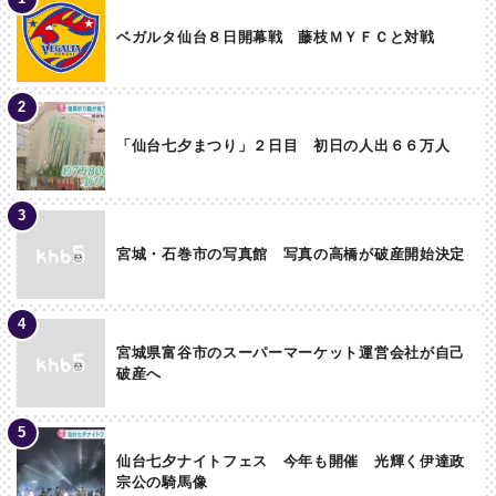
ベガルタ仙台８日開幕戦 藤枝ＭＹＦＣと対戦
「仙台七夕まつり」２日目 初日の人出６６万人
宮城・石巻市の写真館 写真の高橋が破産開始決定
宮城県富谷市のスーパーマーケット運営会社が自己
破産へ
仙台七夕ナイトフェス 今年も開催 光輝く伊達政
宗公の騎馬像