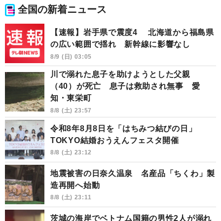
全国の新着ニュース
【速報】岩手県で震度4 北海道から福島県
の広い範囲で揺れ 新幹線に影響なし
8/9 (日) 03:05
川で溺れた息子を助けようとした父親
（40）が死亡 息子は救助され無事 愛
知・東栄町
8/8 (土) 23:57
令和8年8月8日を「はちみつ結びの日」
TOKYO結婚おうえんフェスタ開催
8/8 (土) 23:12
地震被害の日奈久温泉 名産品「ちくわ」製
造再開へ始動
8/8 (土) 23:11
茨城の海岸でベトナム国籍の男性2人が溺れ