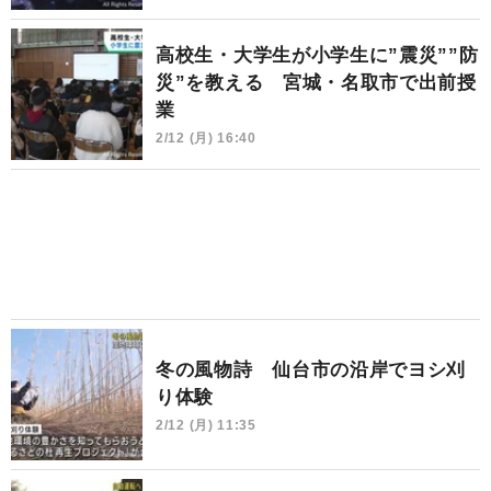
高校生・大学生が小学生に”震災””防
災”を教える 宮城・名取市で出前授
業
2/12 (月) 16:40
冬の風物詩 仙台市の沿岸でヨシ刈
り体験
2/12 (月) 11:35