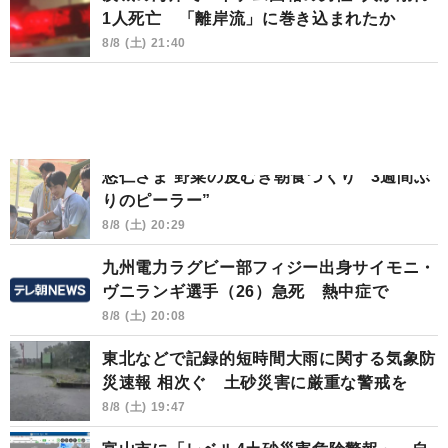
1人死亡 「離岸流」に巻き込まれたか
8/8 (土) 21:40
悠仁さま 野菜の皮むき朝食づくり “3週間ぶ
りのピーラー”
8/8 (土) 20:29
九州電力ラグビー部フィジー出身サイモニ・
ヴニランギ選手（26）急死 熱中症で
8/8 (土) 20:08
東北などで記録的短時間大雨に関する気象防
災速報 相次ぐ 土砂災害に厳重な警戒を
8/8 (土) 19:47