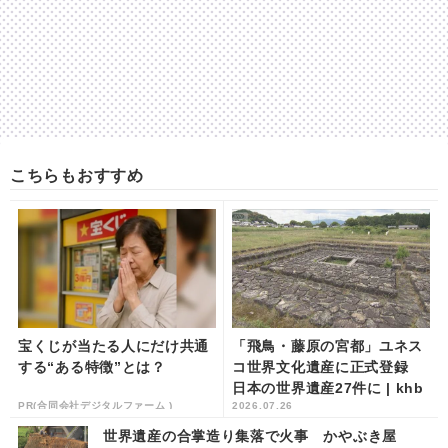
こちらもおすすめ
宝くじが当たる人にだけ共通
「飛鳥・藤原の宮都」ユネス
する“ある特徴”とは？
コ世界文化遺産に正式登録
日本の世界遺産27件に | khb
PR(合同会社デジタルファーム )
2026.07.26
東日本放送
世界遺産の合掌造り集落で火事 かやぶき屋