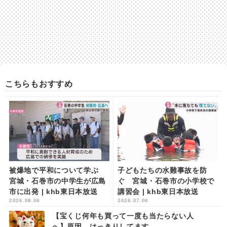
こちらもおすすめ
被爆地で平和について学ぶ
子どもたちの水難事故を防
宮城・石巻市の中学生が広島
ぐ 宮城・石巻市の小学校で
市に出発 | khb東日本放送
講習会 | khb東日本放送
2026.08.06
2026.07.06
【宝くじ何年も買って一度も当たらない人
へ】原因、はっきりしてます