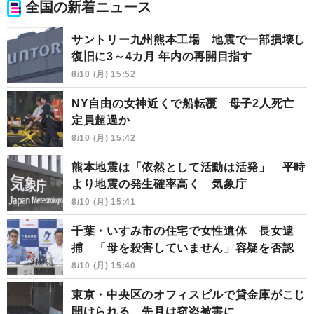
全国の新着ニュース
サントリー九州熊本工場 地震で一部損壊し
復旧に3～4カ月 年内の再開目指す
8/10 (月) 15:52
NY自由の女神近くで船転覆 母子2人死亡
定員超過か
8/10 (月) 15:42
熊本地震は「依然として活動は活発」 平時
より地震の発生確率高く 気象庁
8/10 (月) 15:41
千葉・いすみ市の住宅で女性遺体 長女逮
捕 「母を殺害していません」容疑を否認
8/10 (月) 15:40
東京・中央区のオフィスビルで貸金庫がこじ
開けられる 先月は窃盗被害に