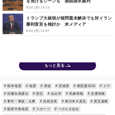
を荒げるシーンも 損賠請求裁判
8/10 (月) 14:13
トランプ大統領が核問題未解決でも対イラン
勝利宣言を検討か 米メディア
8/10 (月) 14:07
もっと見る
熊本地震
地震
津波
宮城県
衆院選2026
クマ
旧優生保護法
防災
仙台市
気象情報
交通情報
事件・事故・火事
自然災害
東日本大震災
震災遺構
能登半島地震
スポーツ
ベガルタ仙台