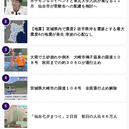
ポケモンＧＯイベントと東北大学入試が重なる１１
月 仙台市が受験生への配慮を検討へ
【地震】宮城県内で震度2 岩手県沖を震源とする最大
震度4の地震が発生 津波の心配なし
大雨で土砂崩れや倒木 大崎市鳴子温泉の国道１０
８号 秋田までの約３０キロが通行止め
宮城県大崎市の国道１０８号 全面通行止め解除
「仙台七夕まつり」２日目 初日の人出６６万人