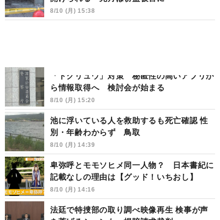
8/10 (月) 15:38
「トクリュウ」対策 秘匿性の高いアプリか
ら情報取得へ 検討会が始まる
8/10 (月) 15:20
池に浮いている人を救助するも死亡確認 性
別・年齢わからず 鳥取
8/10 (月) 14:39
卑弥呼とモモソヒメ同一人物？ 日本書紀に
記載なしの理由は【グッド！いちおし】
8/10 (月) 14:16
法廷で特捜部の取り調べ映像再生 検事が声