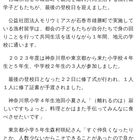
学子どもたちが、最後の登校日を迎えました。
公益社団法人モリウミアスが石巻市雄勝町で実施して
いる漁村留学は、都会の子どもたちが自分たちで身の回
りことを行って共同生活を送りながら１年間、地元の学
校に通います。
２０２３年度は神奈川県や東京都から来た小学校４年
生と５年生、中学校２年生の３人が参加しました。
最後の登校日となった２２日に修了式が行われ、１人
１人に修了証書が手渡されました。
神奈川県小学４年生池田小夏さん「（離れるのは）寂
しいですちょっと。料理とかはまた手伝ってみんなに食
べさせたいです」
東京都小学５年生森村咲紀さん「すぐ仲良くなったり
とか、人数少ないからこそできることがあったので良か