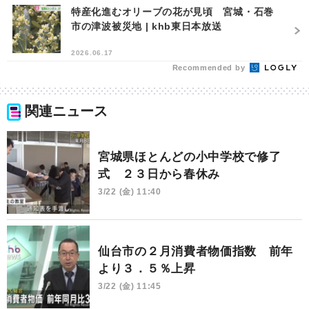
特産化進むオリーブの花が見頃 宮城・石巻
市の津波被災地 | khb東日本放送
2026.06.17
Recommended by
関連ニュース
宮城県ほとんどの小中学校で修了
式 ２３日から春休み
3/22 (金) 11:40
仙台市の２月消費者物価指数 前年
より３．５％上昇
3/22 (金) 11:45