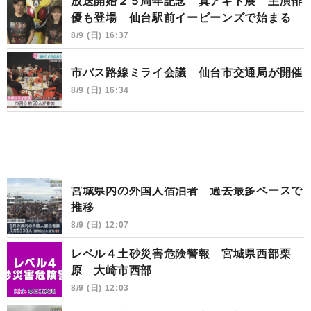
放送開始２５周年記念 真アギト展 主演俳
優も登場 仙台駅前イービーンズで始まる
8/9 (日) 16:37
市バス路線ミライ会議 仙台市交通局が開催
8/9 (日) 16:34
宮城県内の外国人宿泊者 過去最多ペースで
推移
8/9 (日) 12:07
レベル４土砂災害危険警報 宮城県西部栗
原 大崎市西部
8/9 (日) 12:03