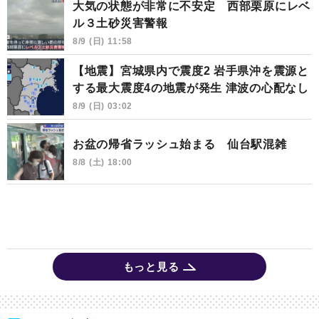
大気の状態が非常に不安定 西部栗原にレベ
ル３土砂災害警報
8/9 (日) 11:58
【地震】宮城県内で震度2 岩手県沖を震源と
する最大震度4の地震が発生 津波の心配なし
8/9 (日) 03:02
お盆の帰省ラッシュ始まる 仙台駅混雑
8/8 (土) 18:00
もっと見る