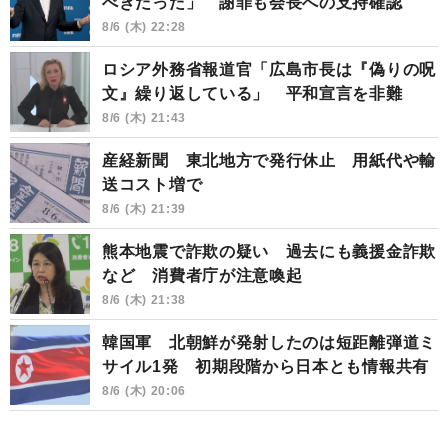
べきだった」 謝罪も会長への支持確認
8/6 (木) 22:28
ロシア外務省報道官「広島市長は『偽りの呪
文』繰り返している」 平和宣言を非難
8/6 (木) 21:43
産経新聞 東北地方で発行休止 用紙代や輸
送コスト増で
8/6 (木) 21:39
熊本地震で詐欺の疑い 過去にも義援金詐欺
など 消費者庁が注意喚起
8/6 (木) 21:38
韓国軍 北朝鮮が発射したのは短距離弾道ミ
サイル1発 初期段階から日本とも情報共有
8/6 (木) 20:06