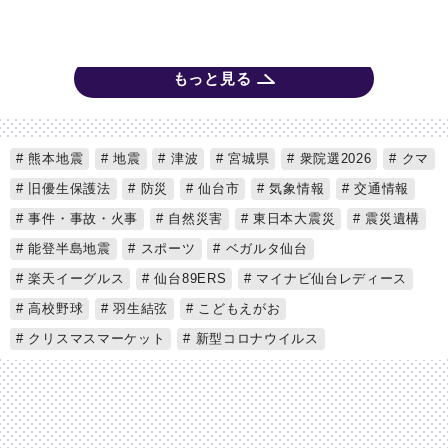
もっと見る
熊本地震
地震
津波
宮城県
衆院選2026
クマ
旧優生保護法
防災
仙台市
気象情報
交通情報
事件・事故・火事
自然災害
東日本大震災
震災遺構
能登半島地震
スポーツ
ベガルタ仙台
楽天イーグルス
仙台89ERS
マイナビ仙台レディース
高校野球
羽生結弦
こどもえがお
クリスマスマーケット
新型コロナウイルス