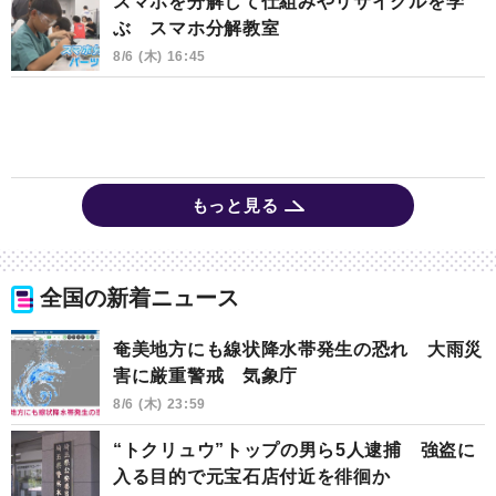
スマホを分解して仕組みやリサイクルを学
ぶ スマホ分解教室
8/6 (木) 16:45
もっと見る
全国の新着ニュース
奄美地方にも線状降水帯発生の恐れ 大雨災
害に厳重警戒 気象庁
8/6 (木) 23:59
“トクリュウ”トップの男ら5人逮捕 強盗に
入る目的で元宝石店付近を徘徊か