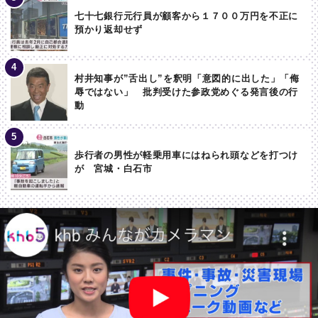
七十七銀行元行員が顧客から１７００万円を不正に
預かり返却せず
村井知事が”舌出し”を釈明「意図的に出した」「侮
辱ではない」 批判受けた参政党めぐる発言後の行
動
歩行者の男性が軽乗用車にはねられ頭などを打つけ
が 宮城・白石市