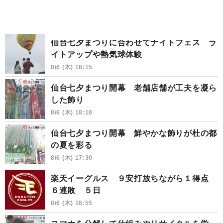
仙台七夕まつりに合わせてナイトフェス ラ
イトアップや熱気球体験
8/6 (木) 18:15
仙台七夕まつり開幕 老舗店舗が工夫を凝ら
した飾り
8/6 (木) 18:10
仙台七夕まつり開幕 鮮やかな飾りが杜の都
の夏を彩る
8/6 (木) 17:30
楽天イーグルス ９安打放ちながら１得点
６連敗 ５日
8/6 (木) 16:55