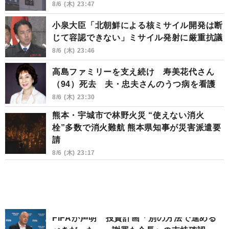
8/6 (木) 23:47
小泉大臣「北朝鮮による核ミサイル開発は断
じて容認できない」ミサイル発射に厳重抗議
8/6 (木) 23:46
高島ファミリーを支え続け 寿美花代さん
（94）死去 夫・忠夫さんのうつ病を看護
8/6 (木) 23:30
熊本・宇城市で林野火災 “使えない消火
栓”多数で消火難航 熊本県知事が災害派遣要
請
8/6 (木) 23:17
FIFAが声明 投資計画「別の方法で進める