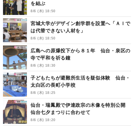
を結ぶ
8/6 (木) 18:50
宮城大学がデザイン創学群を設置へ「ＡＩで
は代替できない人材を」
8/6 (木) 18:50
広島への原爆投下から８１年 仙台・泉区の
寺で平和を祈る鐘
8/6 (木) 18:30
子どもたちが避難所生活を疑似体験 仙台・
太白区の長町小学校
8/6 (木) 18:25
仙台・瑞鳳殿で伊達政宗の木像を特別公開
仙台七夕まつりに合わせて
8/6 (木) 18:20