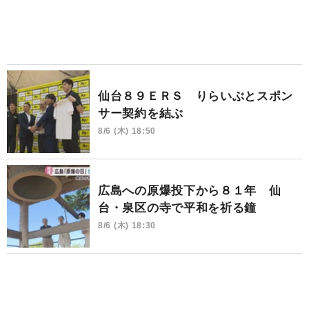
仙台８９ＥＲＳ りらいぶとスポン
サー契約を結ぶ
8/6 (木) 18:50
広島への原爆投下から８１年 仙
台・泉区の寺で平和を祈る鐘
8/6 (木) 18:30