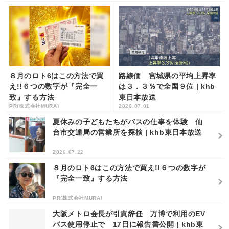
８月のロト6はこの方法で買
路線価 宮城県の平均上昇率
え!!６つの数字が『完全一
は３．３％で全国９位 | khb
致』する方法
東日本放送
PR(株式会社MURA)
2026.07.01
夏休みの子どもたちがバスの仕事を体験 仙
台市交通局の営業所を探検 | khb東日本放送
2026.07.22
８月のロト6はこの方法で買え!!６つの数字が
『完全一致』する方法
PR(株式会社MURA)
大阪メトロ会長が引責辞任 万博で利用のEV
バス使用停止で 17日に報告書公開 | khb東