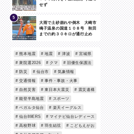
せず
大雨で土砂崩れや倒木 大崎市
鳴子温泉の国道１０８号 秋田
までの約３０キロが通行止め
熊本地震
地震
津波
宮城県
衆院選2026
クマ
旧優生保護法
防災
仙台市
気象情報
交通情報
事件・事故・火事
自然災害
東日本大震災
震災遺構
能登半島地震
スポーツ
ベガルタ仙台
楽天イーグルス
仙台89ERS
マイナビ仙台レディース
高校野球
羽生結弦
こどもえがお