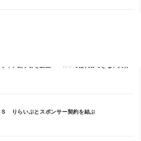
デザイン創学群を設置へ「ＡＩでは代替できない人材
ＲＳ りらいぶとスポンサー契約を結ぶ