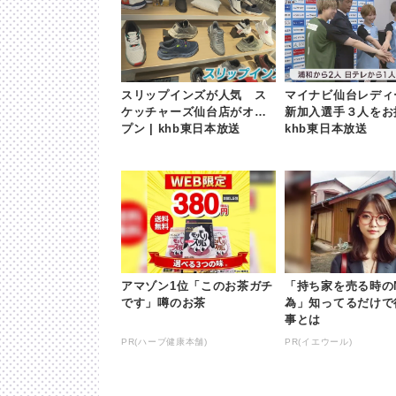
スリップインズが人気 ス
マイナビ仙台レデ
ケッチャーズ仙台店がオー
新加入選手３人をお披
プン | khb東日本放送
khb東日本放送
アマゾン1位「このお茶ガチ
「持ち家を売る時の
です」噂のお茶
為」知ってるだけで
事とは
PR(ハーブ健康本舗)
PR(イエウール)