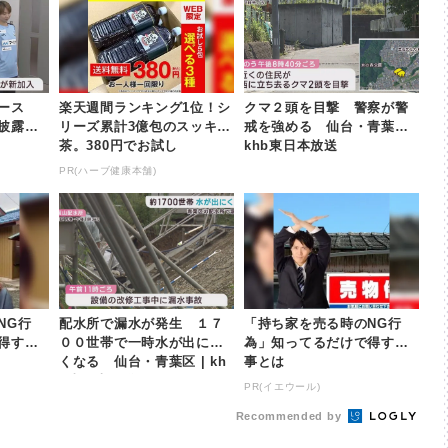
ィース
楽天週間ランキング1位！シ
クマ２頭を目撃 警察が警
露目 |
リーズ累計3億包のスッキリ
戒を強める 仙台・青葉区 |
茶。380円でお試し
khb東日本放送
PR(ハーブ健康本舗)
NG行
配水所で漏水が発生 １７
「持ち家を売る時のNG行
得する
００世帯で一時水が出にく
為」知ってるだけで得する
くなる 仙台・青葉区 | kh
事とは
b東日本放送
PR(イエウール)
Recommended by