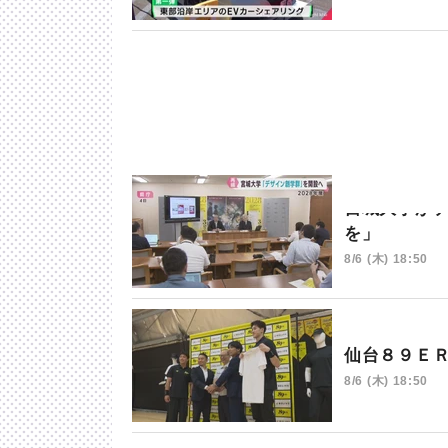
宮城大学が
を」
8/6 (木) 18:50
仙台８９Ｅ
8/6 (木) 18:50