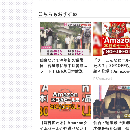
こちらもおすすめ
仙台などで今年初の猛暑
「え、こんなセール
日 宮城県に熱中症警戒ア
たの？」80％OFF
ラート | khb東日本放送
続々登場！Amazo
が凄すぎる
PR(Amazon)
【毎日変わる】Amazonタ
仙台・瑞鳳殿で伊達
イムセールが見逃せない！
木像を特別公開 仙