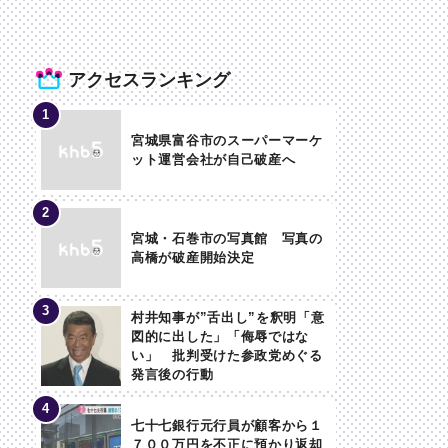
アクセスランキング
宮城県富谷市のスーパーマーケ
ット運営会社が自己破産へ
宮城・石巻市の写真館 写真の
高橋が破産開始決定
村井知事が”舌出し”を釈明「意
図的に出した」「侮辱ではな
い」 批判受けた参政党めぐる
発言後の行動
七十七銀行元行員が顧客から１
７００万円を不正に預かり返却