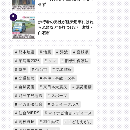
せず
歩行者の男性が軽乗用車にはね
られ頭などを打つけが 宮城・
白石市
熊本地震
地震
津波
宮城県
衆院選2026
クマ
旧優生保護法
防災
仙台市
気象情報
交通情報
事件・事故・火事
自然災害
東日本大震災
震災遺構
能登半島地震
スポーツ
ベガルタ仙台
楽天イーグルス
仙台89ERS
マイナビ仙台レディース
高校野球
羽生結弦
こどもえがお