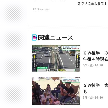
まつりに合わせて | 
日本放送
PR(Amazon)
関連ニュース
ＧＷ後半 
午後４時現
5/3 (金) 16:20
ＧＷ後半 
も
5/3 (金) 16:30