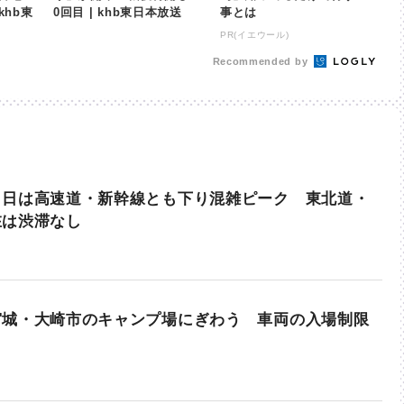
khb東
0回目 | khb東日本放送
事とは
PR(イエウール)
Recommended by
３日は高速道・新幹線とも下り混雑ピーク 東北道・
在は渋滞なし
宮城・大崎市のキャンプ場にぎわう 車両の入場制限