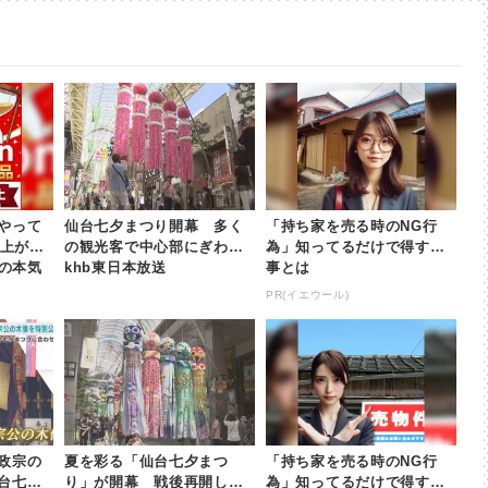
やって
仙台七夕まつり開幕 多く
「持ち家を売る時のNG行
以上が
の観光客で中心部にぎわう |
為」知ってるだけで得する
nの本気
khb東日本放送
事とは
PR(イエウール)
政宗の
夏を彩る「仙台七夕まつ
「持ち家を売る時のNG行
台七夕
り」が開幕 戦後再開して8
為」知ってるだけで得する