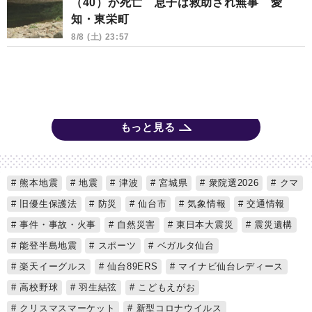
（40）が死亡 息子は救助され無事 愛
知・東栄町
8/8 (土) 23:57
もっと見る
熊本地震
地震
津波
宮城県
衆院選2026
クマ
旧優生保護法
防災
仙台市
気象情報
交通情報
事件・事故・火事
自然災害
東日本大震災
震災遺構
能登半島地震
スポーツ
ベガルタ仙台
楽天イーグルス
仙台89ERS
マイナビ仙台レディース
高校野球
羽生結弦
こどもえがお
クリスマスマーケット
新型コロナウイルス