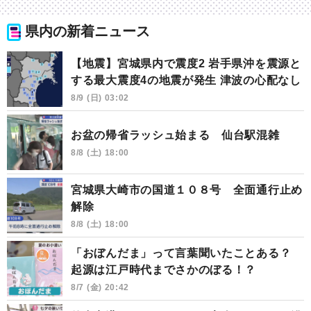
県内の新着ニュース
【地震】宮城県内で震度2 岩手県沖を震源と
する最大震度4の地震が発生 津波の心配なし
8/9 (日) 03:02
お盆の帰省ラッシュ始まる 仙台駅混雑
8/8 (土) 18:00
宮城県大崎市の国道１０８号 全面通行止め
解除
8/8 (土) 18:00
「おぼんだま」って言葉聞いたことある？
起源は江戸時代までさかのぼる！？
8/7 (金) 20:42