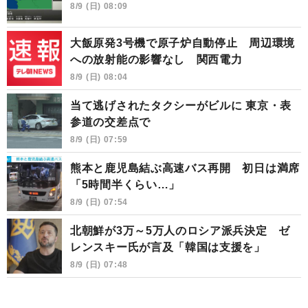
8/9 (日) 08:09
大飯原発3号機で原子炉自動停止 周辺環境
への放射能の影響なし 関西電力
8/9 (日) 08:04
当て逃げされたタクシーがビルに 東京・表
参道の交差点で
8/9 (日) 07:59
熊本と鹿児島結ぶ高速バス再開 初日は満席
「5時間半くらい…」
8/9 (日) 07:54
北朝鮮が3万～5万人のロシア派兵決定 ゼ
レンスキー氏が言及「韓国は支援を」
8/9 (日) 07:48