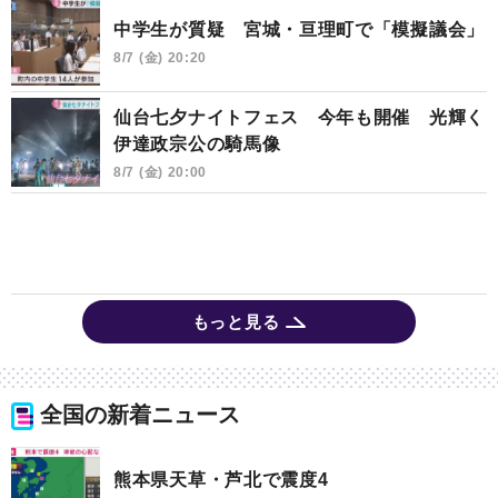
中学生が質疑 宮城・亘理町で「模擬議会」
8/7 (金) 20:20
仙台七夕ナイトフェス 今年も開催 光輝く
伊達政宗公の騎馬像
8/7 (金) 20:00
もっと見る
全国の新着ニュース
熊本県天草・芦北で震度4