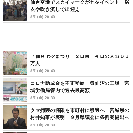
仙台空港でスカイマークが七夕イベント 浴
衣や吹き流しで出迎え
8/7 (金) 20:40
「仙台七夕まつり」２日目 初日の人出６６
万人
8/7 (金) 20:40
コロナ助成金を不正受給 気仙沼の工場 宮
城労働局管内で過去最高額
8/7 (金) 20:30
クマ捕獲の権限を市町村に移譲へ 宮城県の
村井知事が表明 ９月県議会に条例案提出へ
8/7 (金) 20:30