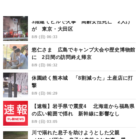
3階建てビルで火事 高齢女性死亡 2人け
が 東京・大田区
8/9 (日) 06:33
悠仁さま 広島でキャンプ大会や歴史博物館
に 2日間の訪問終え帰京
8/9 (日) 06:32
休園続く熊本城 「8割減った」土産店に打
撃
8/9 (日) 06:29
【速報】岩手県で震度4 北海道から福島県
の広い範囲で揺れ 新幹線に影響なし
8/9 (日) 03:05
川で溺れた息子を助けようとした父親