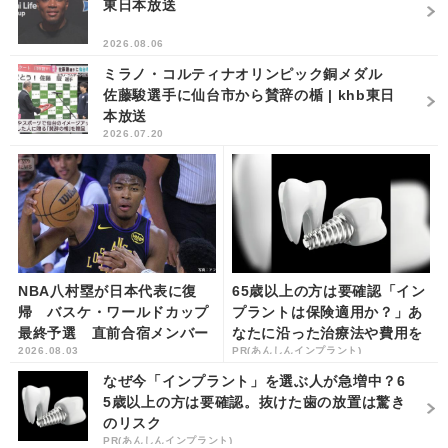
東日本放送
2026.08.06
ミラノ・コルティナオリンピック銅メダル
佐藤駿選手に仙台市から賛辞の楯 | khb東日
本放送
2026.07.20
NBA八村塁が日本代表に復
65歳以上の方は要確認「イン
帰 バスケ・ワールドカップ
プラントは保険適用か？」あ
最終予選 直前合宿メンバー
なたに沿った治療法や費用を
2026.08.03
PR(あんしんインプラント)
入り | khb東日本放送
解説
なぜ今「インプラント」を選ぶ人が急増中？6
5歳以上の方は要確認。抜けた歯の放置は驚き
のリスク
PR(あんしんインプラント)