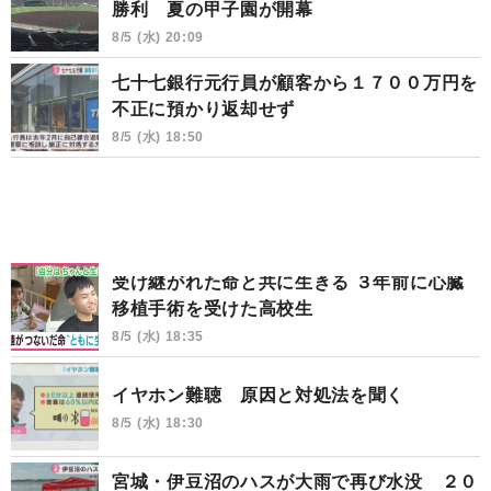
勝利 夏の甲子園が開幕
8/5 (水) 20:09
七十七銀行元行員が顧客から１７００万円を
不正に預かり返却せず
8/5 (水) 18:50
受け継がれた命と共に生きる ３年前に心臓
移植手術を受けた高校生
8/5 (水) 18:35
イヤホン難聴 原因と対処法を聞く
8/5 (水) 18:30
宮城・伊豆沼のハスが大雨で再び水没 ２０