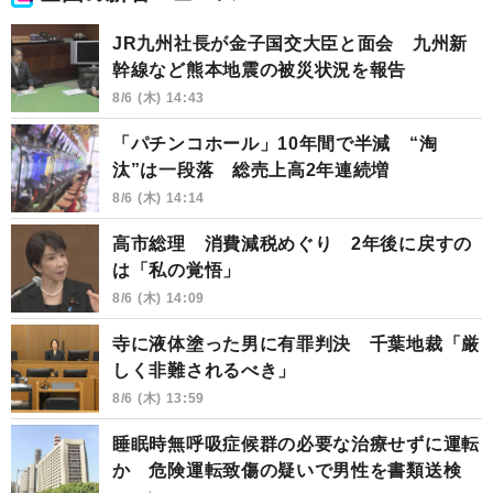
JR九州社長が金子国交大臣と面会 九州新
幹線など熊本地震の被災状況を報告
8/6 (木) 14:43
「パチンコホール」10年間で半減 “淘
汰”は一段落 総売上高2年連続増
8/6 (木) 14:14
高市総理 消費減税めぐり 2年後に戻すの
は「私の覚悟」
8/6 (木) 14:09
寺に液体塗った男に有罪判決 千葉地裁「厳
しく非難されるべき」
8/6 (木) 13:59
睡眠時無呼吸症候群の必要な治療せずに運転
か 危険運転致傷の疑いで男性を書類送検