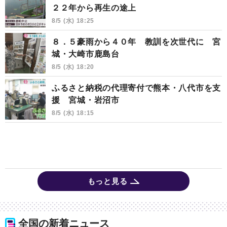
２２年から再生の途上
8/5 (水) 18:25
８．５豪雨から４０年 教訓を次世代に 宮
城・大崎市鹿島台
8/5 (水) 18:20
ふるさと納税の代理寄付で熊本・八代市を支
援 宮城・岩沼市
8/5 (水) 18:15
もっと見る
全国の新着ニュース