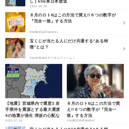
し | khb東日本放送
2026.06.28
８月のロト6はこの方法で買え!!６つの数字が
『完全一致』する方法
PR(株式会社MURA)
宝くじが当たる人にだけ共通する“ある特
徴”とは？
PR(合同会社デジタルファーム )
【地震】宮城県内で震度3 岩
８月のロト6はこの方法で買
手県沖を震源とする最大震度
え!!６つの数字が『完全一
4の地震が発生 津波の心配な
致』する方法
2026.07.02
PR(株式会社MURA)
し | khb東日本放送