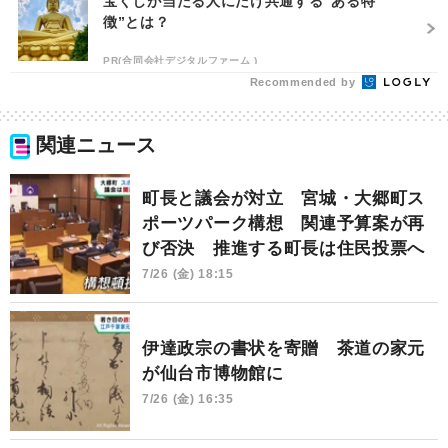
宝くじが当たる人にだけ共通する“ある特
徴”とは？
PR(合同会社デジタルファーム )
Recommended by
関連ニュース
町長と議会が対立 宮城・大郷町ス
ポーツパーク構想 関連予算案が再
び否決 推進する町長は住民投票へ
7/26 (金) 18:15
伊達政宗の書状を寄贈 茶道の家元
が仙台市博物館に
7/26 (金) 16:35