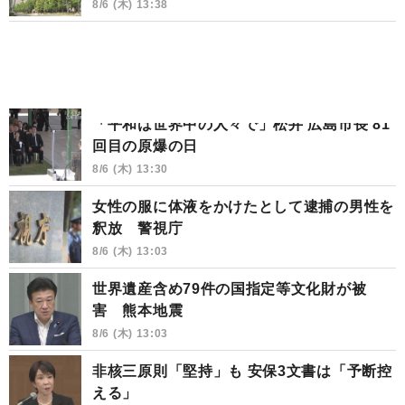
8/6 (木) 13:38
「平和は世界中の人々で」松井 広島市長 81
回目の原爆の日
8/6 (木) 13:30
女性の服に体液をかけたとして逮捕の男性を
釈放 警視庁
8/6 (木) 13:03
世界遺産含め79件の国指定等文化財が被
害 熊本地震
8/6 (木) 13:03
非核三原則「堅持」も 安保3文書は「予断控
える」