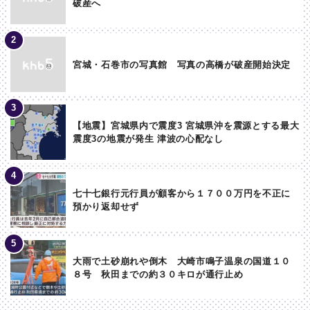
破産へ
宮城・石巻市の写真館 写真の高橋が破産開始決定
【地震】宮城県内で震度3 宮城県沖を震源とする最大
震度3の地震が発生 津波の心配なし
七十七銀行元行員が顧客から１７００万円を不正に
預かり返却せず
大雨で土砂崩れや倒木 大崎市鳴子温泉の国道１０
８号 秋田までの約３０キロが通行止め