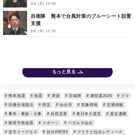
8/6 (木) 12:50
自衛隊 熊本で台風対策のブルーシート設置
支援
8/6 (木) 12:30
もっと見る
熊本地震
地震
津波
宮城県
衆院選2026
クマ
旧優生保護法
防災
仙台市
気象情報
交通情報
事件・事故・火事
自然災害
東日本大震災
震災遺構
能登半島地震
スポーツ
ベガルタ仙台
楽天イーグルス
仙台89ERS
マイナビ仙台レディース