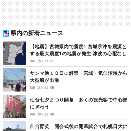
県内の新着ニュース
【地震】宮城県内で震度1 宮城県沖を震源と
する最大震度1の地震が発生 津波の心配なし
8/6 (木) 13:21
サンマ漁１０日に解禁 宮城・気仙沼港から
大型船が出港
8/6 (木) 11:45
仙台七夕まつり開幕 多くの観光客で中心部
にぎわう
8/6 (木) 11:40
仙台育英 開会式後の開幕試合で札幌日大に