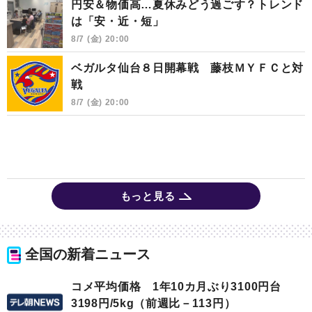
円安＆物価高…夏休みどう過ごす？トレンド
は「安・近・短」
8/7 (金) 20:00
ベガルタ仙台８日開幕戦 藤枝ＭＹＦＣと対
戦
8/7 (金) 20:00
もっと見る
全国の新着ニュース
コメ平均価格 1年10カ月ぶり3100円台
3198円/5kg（前週比－113円）