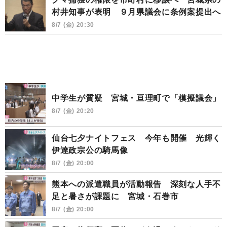
村井知事が表明 ９月県議会に条例案提出へ
8/7 (金) 20:30
中学生が質疑 宮城・亘理町で「模擬議会」
8/7 (金) 20:20
仙台七夕ナイトフェス 今年も開催 光輝く
伊達政宗公の騎馬像
8/7 (金) 20:00
熊本への派遣職員が活動報告 深刻な人手不
足と暑さが課題に 宮城・石巻市
8/7 (金) 20:00