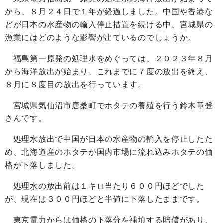
から、８月２４日で１年が経過しました。中国や香港な
どが日本の水産物の輸入停止措置を続ける中、宮城県の
漁業にはどのような影響が出ているのでしょうか。
福島第一原発の処理水をめぐっては、２０２３年８月
から海洋放出が始まり、これまでに７度の放出を終え、
８月に８度目の放出を行っています。
宮城県気仙沼市唐桑町でホタテの養殖を行う鈴木章登
さんです。
処理水放出で中国が日本の水産物の輸入を停止したた
め、北海道産のホタテが国内市場に流れ込みホタテの価
格が下落しました。
処理水の放出前は１キロ当たり６００円ほどでした
が、現在は３００円ほどと半値に下落したままです。
東京電力からは価格の下落分を補填する賠償があり、