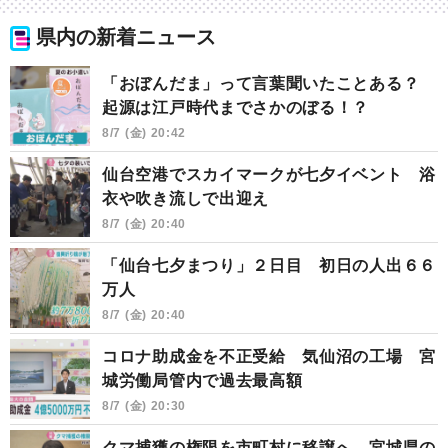
県内の新着ニュース
「おぼんだま」って言葉聞いたことある？
起源は江戸時代までさかのぼる！？
8/7 (金) 20:42
仙台空港でスカイマークが七夕イベント 浴
衣や吹き流しで出迎え
8/7 (金) 20:40
「仙台七夕まつり」２日目 初日の人出６６
万人
8/7 (金) 20:40
コロナ助成金を不正受給 気仙沼の工場 宮
城労働局管内で過去最高額
8/7 (金) 20:30
クマ捕獲の権限を市町村に移譲へ 宮城県の