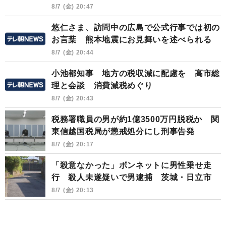
8/7 (金) 20:47
悠仁さま、訪問中の広島で公式行事では初の
お言葉 熊本地震にお見舞いを述べられる
8/7 (金) 20:44
小池都知事 地方の税収減に配慮を 高市総
理と会談 消費減税めぐり
8/7 (金) 20:43
税務署職員の男が約1億3500万円脱税か 関
東信越国税局が懲戒処分にし刑事告発
8/7 (金) 20:17
「殺意なかった」ボンネットに男性乗せ走
行 殺人未遂疑いで男逮捕 茨城・日立市
8/7 (金) 20:13