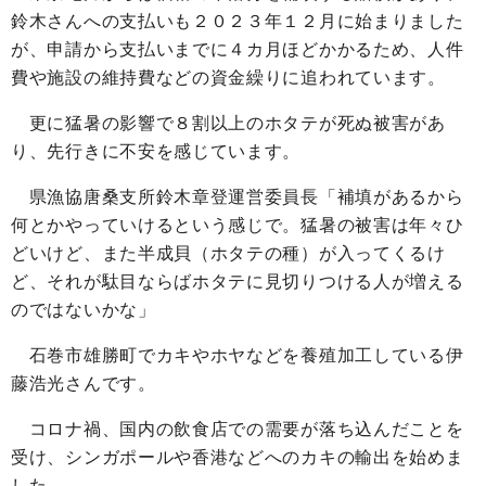
鈴木さんへの支払いも２０２３年１２月に始まりました
が、申請から支払いまでに４カ月ほどかかるため、人件
費や施設の維持費などの資金繰りに追われています。
更に猛暑の影響で８割以上のホタテが死ぬ被害があ
り、先行きに不安を感じています。
県漁協唐桑支所鈴木章登運営委員長「補填があるから
何とかやっていけるという感じで。猛暑の被害は年々ひ
どいけど、また半成貝（ホタテの種）が入ってくるけ
ど、それが駄目ならばホタテに見切りつける人が増える
のではないかな」
石巻市雄勝町でカキやホヤなどを養殖加工している伊
藤浩光さんです。
コロナ禍、国内の飲食店での需要が落ち込んだことを
受け、シンガポールや香港などへのカキの輸出を始めま
した。