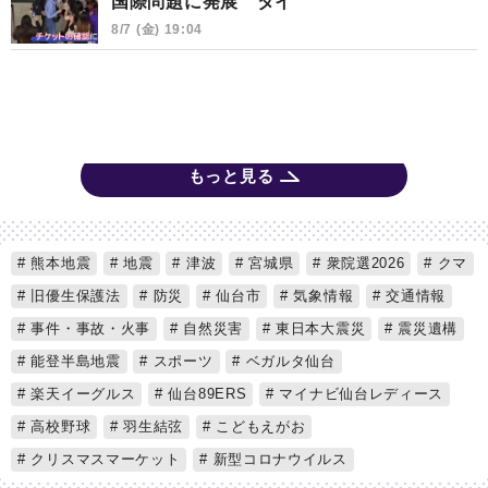
国際問題に発展 タイ
8/7 (金) 19:04
もっと見る
熊本地震
地震
津波
宮城県
衆院選2026
クマ
旧優生保護法
防災
仙台市
気象情報
交通情報
事件・事故・火事
自然災害
東日本大震災
震災遺構
能登半島地震
スポーツ
ベガルタ仙台
楽天イーグルス
仙台89ERS
マイナビ仙台レディース
高校野球
羽生結弦
こどもえがお
クリスマスマーケット
新型コロナウイルス