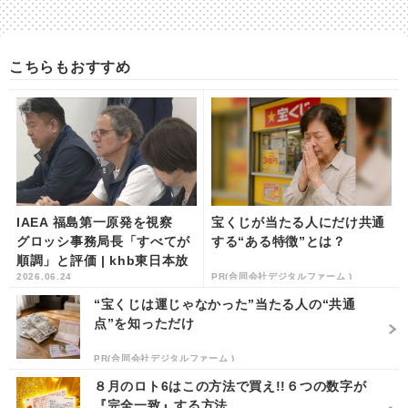
こちらもおすすめ
IAEA 福島第一原発を視察
宝くじが当たる人にだけ共通
グロッシ事務局長「すべてが
する“ある特徴”とは？
順調」と評価 | khb東日本放
2026.06.24
PR(合同会社デジタルファーム )
送
“宝くじは運じゃなかった”当たる人の“共通
点”を知っただけ
PR(合同会社デジタルファーム )
８月のロト6はこの方法で買え!!６つの数字が
『完全一致』する方法