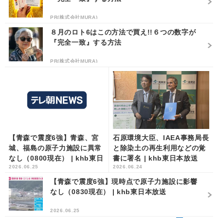
PR(株式会社MURA)
８月のロト6はこの方法で買え!!６つの数字が
『完全一致』する方法
PR(株式会社MURA)
【青森で震度6強】青森、宮
石原環境大臣、IAEA事務局長
城、福島の原子力施設に異常
と除染土の再生利用などの覚
なし（0800現在） | khb東日
書に署名 | khb東日本放送
2026.06.25
2026.06.24
本放送
【青森で震度6強】現時点で原子力施設に影響
なし（0830現在） | khb東日本放送
2026.06.25