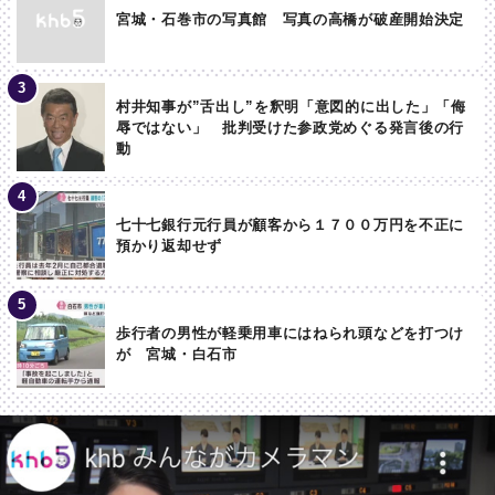
宮城・石巻市の写真館 写真の高橋が破産開始決定
村井知事が”舌出し”を釈明「意図的に出した」「侮
辱ではない」 批判受けた参政党めぐる発言後の行
動
七十七銀行元行員が顧客から１７００万円を不正に
預かり返却せず
歩行者の男性が軽乗用車にはねられ頭などを打つけ
が 宮城・白石市