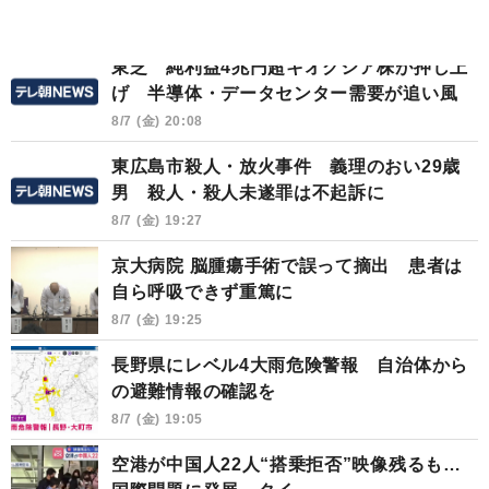
東芝 純利益4兆円超キオクシア株が押し上
げ 半導体・データセンター需要が追い風
8/7 (金) 20:08
東広島市殺人・放火事件 義理のおい29歳
男 殺人・殺人未遂罪は不起訴に
8/7 (金) 19:27
京大病院 脳腫瘍手術で誤って摘出 患者は
自ら呼吸できず重篤に
8/7 (金) 19:25
長野県にレベル4大雨危険警報 自治体から
の避難情報の確認を
8/7 (金) 19:05
空港が中国人22人“搭乗拒否”映像残るも…