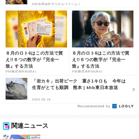
PR(合同会社デジタルファーム )
８月のロト6はこの方法で買
８月のロト6はこの方法で買
え!!６つの数字が『完全一
え!!６つの数字が『完全一
致』する方法
致』する方法
PR(株式会社MURA)
PR(株式会社MURA)
「岩カキ」出荷ピーク 重さ1キロも 今年は
生育がとても順調 熊本 | khb東日本放送
2026.06.18
Recommended by
関連ニュース