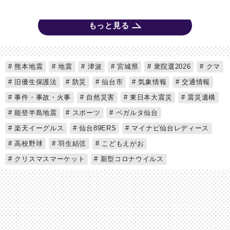
もっと見る
熊本地震
地震
津波
宮城県
衆院選2026
クマ
旧優生保護法
防災
仙台市
気象情報
交通情報
事件・事故・火事
自然災害
東日本大震災
震災遺構
能登半島地震
スポーツ
ベガルタ仙台
楽天イーグルス
仙台89ERS
マイナビ仙台レディース
高校野球
羽生結弦
こどもえがお
クリスマスマーケット
新型コロナウイルス