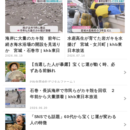
海岸に大量のカキ殻 前年に
水産高生が育てた岩ガキを水
続き海水浴場の開設を見送り
揚げ 宮城・女川町 | khb東
か 宮城・石巻市 | khb東日
日本放送
2026.06.19
2026.07.14
本放送
【当選した人が暴露】宝くじ運が動く時、必
ずある前触れ
PR(合同会社デジタルファーム )
石巻・長浜海岸で市民らがカキ殻を回収 ２
年前から大量漂着 | khb東日本放送
2026.06.20
「SNSでも話題」60代から宝くじ運が変わる
人の特徴