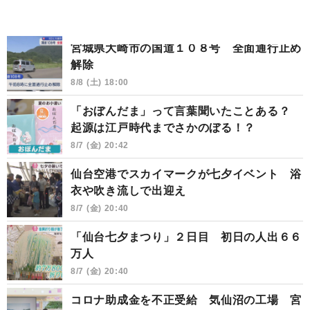
宮城県大崎市の国道１０８号 全面通行止め
解除
8/8 (土) 18:00
「おぼんだま」って言葉聞いたことある？
起源は江戸時代までさかのぼる！？
8/7 (金) 20:42
仙台空港でスカイマークが七夕イベント 浴
衣や吹き流しで出迎え
8/7 (金) 20:40
「仙台七夕まつり」２日目 初日の人出６６
万人
8/7 (金) 20:40
コロナ助成金を不正受給 気仙沼の工場 宮