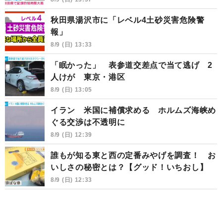
秋田県湯沢市に「レベル4土砂災害危険警
報」
8/9 (日) 13:33
「眠かった」 表参道交差点で当て逃げ 2
人けが 東京・港区
8/9 (日) 13:05
イラン 米国に補償求める ホルムズ海峡め
ぐる交渉は不透明に
8/9 (日) 12:39
誰もが知る東と西の定番みやげを調査！ お
いしさの秘密とは？【グッド！いちおし】
8/9 (日) 12:33