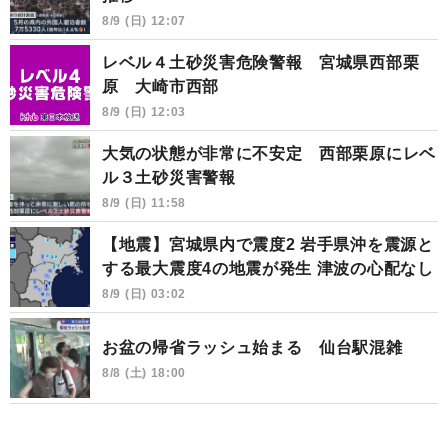
8/9 (日) 12:07
レベル４土砂災害危険警報 宮城県西部栗
原 大崎市西部
8/9 (日) 12:03
大気の状態が非常に不安定 西部栗原にレベ
ル３土砂災害警報
8/9 (日) 11:58
【地震】宮城県内で震度2 岩手県沖を震源と
する最大震度4の地震が発生 津波の心配なし
8/9 (日) 03:02
お盆の帰省ラッシュ始まる 仙台駅混雑
8/8 (土) 18:00