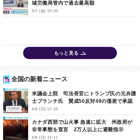
城労働局管内で過去最高額
8/7 (金) 20:30
もっと見る
全国の新着ニュース
米議会上院 司法長官にトランプ氏の元弁護
士ブランチ氏 賛成50反対49の僅差で承認
8/9 (日) 15:20
カナダ西部で山火事 急速に拡大 州政府が
非常事態を宣言 2万人以上に避難指示
8/9 (日) 15:11