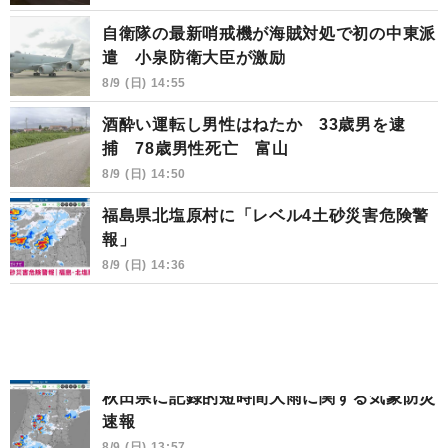
自衛隊の最新哨戒機が海賊対処で初の中東派
遣 小泉防衛大臣が激励
8/9 (日) 14:55
酒酔い運転し男性はねたか 33歳男を逮
捕 78歳男性死亡 富山
8/9 (日) 14:50
福島県北塩原村に「レベル4土砂災害危険警
報」
8/9 (日) 14:36
秋田県に記録的短時間大雨に関する気象防災
速報
8/9 (日) 13:57