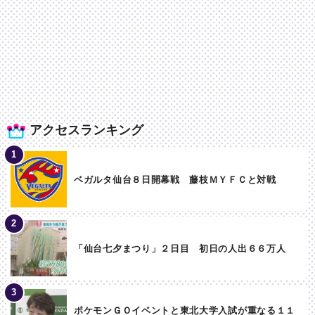
アクセスランキング
ベガルタ仙台８日開幕戦 藤枝ＭＹＦＣと対戦
「仙台七夕まつり」２日目 初日の人出６６万人
ポケモンＧＯイベントと東北大学入試が重なる１１