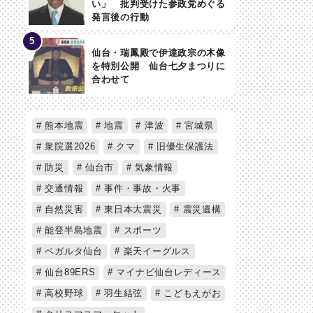
い」 批判受けた参政党めぐる
発言後の行動
仙台・瑞鳳殿で伊達政宗の木像
を特別公開 仙台七夕まつりに
合わせて
熊本地震
地震
津波
宮城県
衆院選2026
クマ
旧優生保護法
防災
仙台市
気象情報
交通情報
事件・事故・火事
自然災害
東日本大震災
震災遺構
能登半島地震
スポーツ
ベガルタ仙台
楽天イーグルス
仙台89ERS
マイナビ仙台レディース
高校野球
羽生結弦
こどもえがお