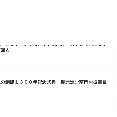
城・石巻市の魚市場に今季初入荷 前季より高値も中
下回る
城の創建１３００年記念式典 復元進む南門お披露目