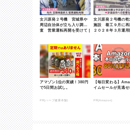
女川原発２号機 宮城県や
女川原発２号機の乾
周辺自治体が立ち入り調
施設 着工９月に
査 営業運転再開を受けて |
２０２８年３月運用
khb東日本放送
変更無し | khb東
アマゾン1位の実績！380円
【毎日変わる】Ama
で5日間お試し。
イムセールが見逃せ
PR(ハーブ健康本舗)
PR(Amazon)