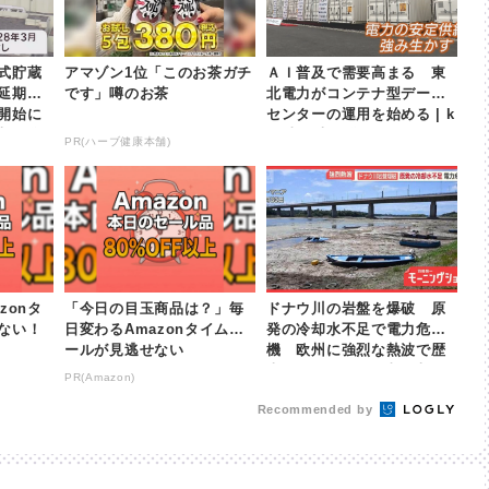
式貯蔵
アマゾン1位「このお茶ガチ
ＡＩ普及で需要高まる 東
再延期
です」噂のお茶
北電力がコンテナ型データ
開始に
センターの運用を始める | k
日本放送
hb東日本放送
PR(ハーブ健康本舗)
zonタ
「今日の目玉商品は？」毎
ドナウ川の岩盤を爆破 原
ない！
日変わるAmazonタイムセ
発の冷却水不足で電力危
ールが見逃せない
機 欧州に強烈な熱波で歴
史的干ばつ | khb東日本放
PR(Amazon)
送
Recommended by