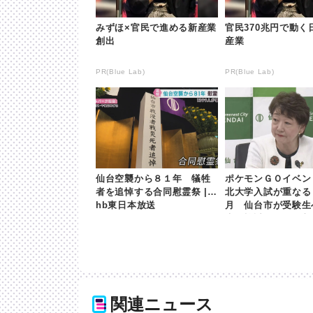
みずほ×官民で進める新産業
官民370兆円で動く
創出
産業
PR(Blue Lab)
PR(Blue Lab)
仙台空襲から８１年 犠牲
ポケモンＧＯイベン
者を追悼する合同慰霊祭 | k
北大学入試が重なる
hb東日本放送
月 仙台市が受験生
慮を検討へ | khb
送
関連ニュース