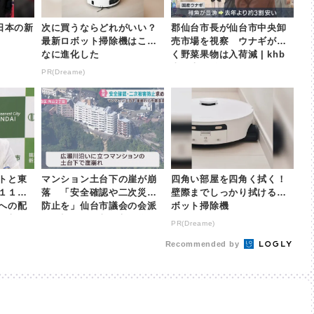
日本の新
次に買うならどれがいい？
郡仙台市長が仙台市中央卸
最新ロボット掃除機はこん
売市場を視察 ウナギが安
なに進化した
く野菜果物は入荷減 | khb
東日本放送
PR(Dreame)
トと東
マンション土台下の崖が崩
四角い部屋を四角く拭く！
１１
落 「安全確認や二次災害
壁際までしっかり拭けるロ
への配
防止を」仙台市議会の会派
ボット掃除機
東日本放
が要望 | khb東日本放送
PR(Dreame)
Recommended by