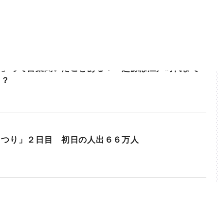
ま」って言葉聞いたことある？ 起源は江戸時代まで
！？
まつり」２日目 初日の人出６６万人