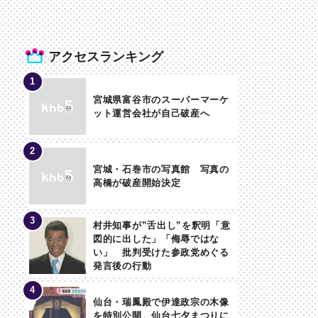
アクセスランキング
宮城県富谷市のスーパーマーケ
ット運営会社が自己破産へ
宮城・石巻市の写真館 写真の
高橋が破産開始決定
村井知事が”舌出し”を釈明「意
図的に出した」「侮辱ではな
い」 批判受けた参政党めぐる
発言後の行動
仙台・瑞鳳殿で伊達政宗の木像
を特別公開 仙台七夕まつりに