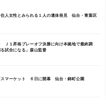
 住人女性とみられる１人の遺体発見 仙台・青葉区
台 Ｊ１昇格プレーオフ決勝に向け本拠地で最終調
削る試合になる」森山監督
マスマーケット ６日に開幕 仙台・錦町公園