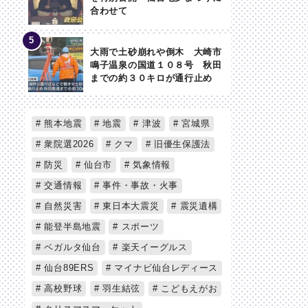
合わせて
大雨で土砂崩れや倒木 大崎市
鳴子温泉の国道１０８号 秋田
までの約３０キロが通行止め
熊本地震
地震
津波
宮城県
衆院選2026
クマ
旧優生保護法
防災
仙台市
気象情報
交通情報
事件・事故・火事
自然災害
東日本大震災
震災遺構
能登半島地震
スポーツ
ベガルタ仙台
楽天イーグルス
仙台89ERS
マイナビ仙台レディース
高校野球
羽生結弦
こどもえがお