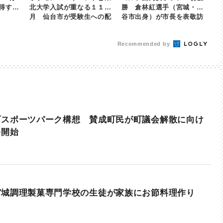
得する
北大学入試が重なる１１
勝 倉林紅選手（宮城・富
月 仙台市が受験生への配
谷市出身）が市長を表敬訪
慮を検討へ | khb東日本放
問 | khb東日本放送
送
Recommended by
町スポーツパーク構想 賛成町民が町議会解散に向け
を開始
宮城調理製菓専門学校の生徒が家族にお節料理作り