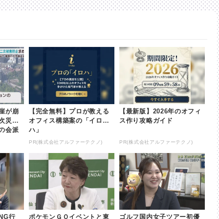
崖が崩
【完全無料】プロが教える
【最新版】2026年のオフィ
次災害
オフィス構築案の「イロ
ス作り攻略ガイド
の会派
ハ」
本放送
PR(株式会社アルファーテクノ)
PR(株式会社アルファーテクノ)
NG行
ポケモンＧＯイベントと東
ゴルフ国内女子ツアー初優