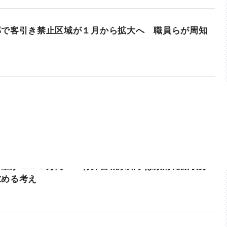
部で客引き禁止区域が１月から拡大へ 職員らが周知
の壁が１２３万円へ 村井宮城県知事は政府に減収分
求める考え