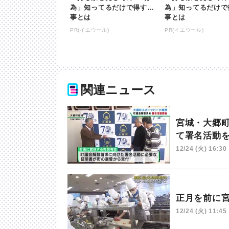
為」知ってるだけで得する
為」知ってるだけで
事とは
事とは
PR(イエウール)
PR(イエウール)
関連ニュース
宮城・大郷
て署名活動
12/24 (火) 16:30
正月を前に
12/24 (火) 11:45