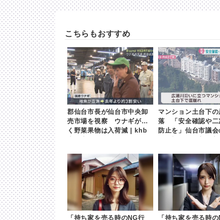
こちらもおすすめ
郡仙台市長が仙台市中央卸
マンション土台下の
売市場を視察 ウナギが安
落 「安全確認や二
く野菜果物は入荷減 | khb
防止を」仙台市議会
東日本放送
が要望 | khb東日
「持ち家を売る時のNG行
「持ち家を売る時の