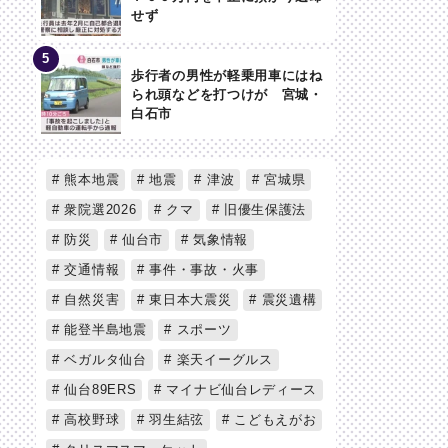
せず
歩行者の男性が軽乗用車にはね
られ頭などを打つけが 宮城・
白石市
熊本地震
地震
津波
宮城県
衆院選2026
クマ
旧優生保護法
防災
仙台市
気象情報
交通情報
事件・事故・火事
自然災害
東日本大震災
震災遺構
能登半島地震
スポーツ
ベガルタ仙台
楽天イーグルス
仙台89ERS
マイナビ仙台レディース
高校野球
羽生結弦
こどもえがお