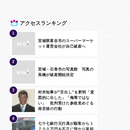
アクセスランキング
宮城県富谷市のスーパーマーケ
ット運営会社が自己破産へ
宮城・石巻市の写真館 写真の
高橋が破産開始決定
村井知事が”舌出し”を釈明「意
図的に出した」「侮辱ではな
い」 批判受けた参政党めぐる
発言後の行動
七十七銀行元行員が顧客から１
７００万円を不正に預かり返却