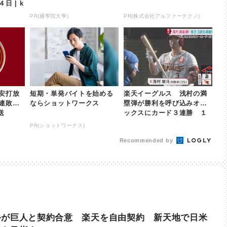
日 | k
PR(國學院大學)
PR(株式会社アルファーテクノ)
安打放
短期・単発バイトを始める
楽天イーグルス 浅村の満
６連敗
ならショットワークス
塁弾が勝利を呼び込みオリ
送
ックスにカード３連勝 １
６日 | khb東日本放送
PR(ショットワークス)
Recommended by
手が巨人と契約合意 楽天を自由契約 新天地で日米