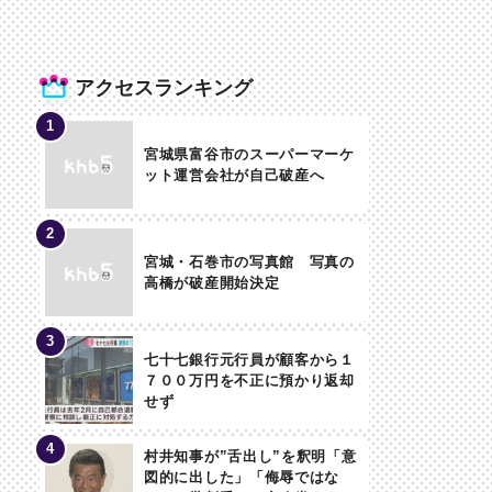
アクセスランキング
宮城県富谷市のスーパーマーケ
ット運営会社が自己破産へ
宮城・石巻市の写真館 写真の
高橋が破産開始決定
七十七銀行元行員が顧客から１
７００万円を不正に預かり返却
せず
村井知事が”舌出し”を釈明「意
図的に出した」「侮辱ではな