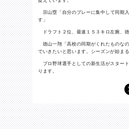
捉えています。
宗山
塁
「自分のプレーに集中して同期
す」
ドラフト２位、最速１５３キロ左腕、徳
徳山
一翔
「高校の同期がくれたものな
でいきたいと思います。シーズンが始ま
プロ野球選手としての新生活がスタート
ります。