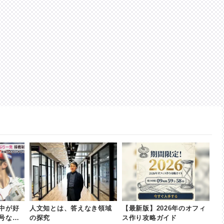
中が好
人文知とは、答えなき領域
【最新版】2026年のオフィ
号など
の探究
ス作り攻略ガイド