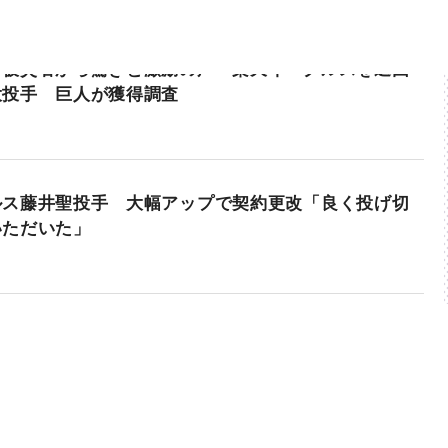
や被災者から驚きと激励の声 楽天イーグルスを退団
大投手 巨人が獲得調査
ルス藤井聖投手 大幅アップで契約更改「良く投げ切
いただいた」