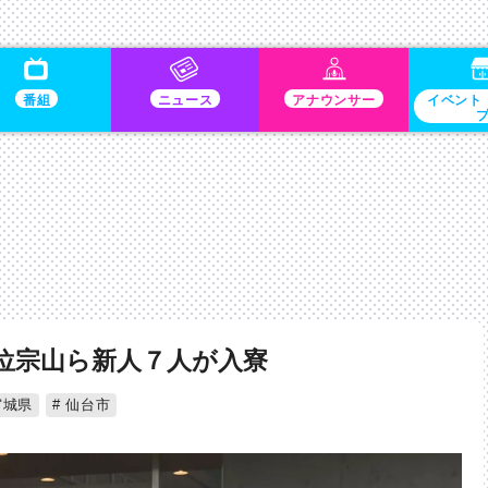
番組
ニュース
アナウンサー
イベント
位宗山ら新人７人が入寮
城県
仙台市