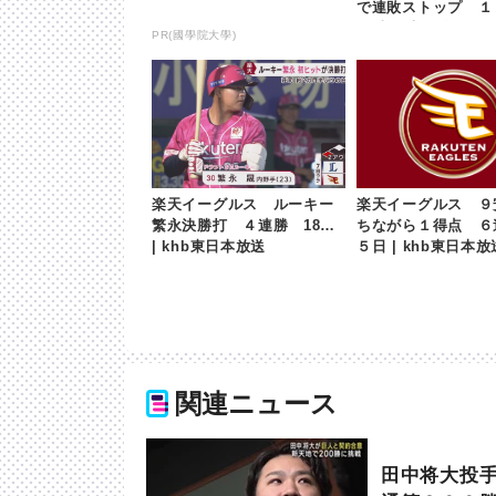
で連敗ストップ １４
hb東日本放送
PR(國學院大學)
楽天イーグルス ルーキー
楽天イーグルス ９
繁永決勝打 ４連勝 18日
ちながら１得点 
| khb東日本放送
５日 | khb東日本放
関連ニュース
田中将大投