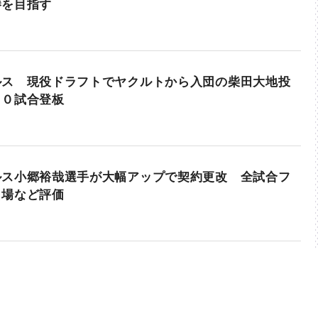
勝を目指す
ルス 現役ドラフトでヤクルトから入団の柴田大地投
４０試合登板
ルス小郷裕哉選手が大幅アップで契約更改 全試合フ
出場など評価