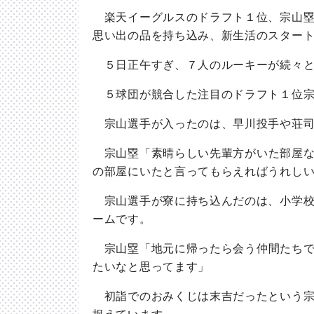
楽天イーグルスのドラフト１位、宗山塁
思い出の品を持ち込み、新生活のスター
５日正午すぎ、７人のルーキーが続々と
５球団が競合した注目のドラフト１位宗
宗山選手が入ったのは、早川投手や荘司
宗山
塁
「素晴らしい先輩方がいた部屋
の部屋にいたと言ってもらえればうれし
宗山選手が寮に持ち込んだのは、小学校
ームです。
宗山
塁
「地元に帰ったら会う仲間たち
たいなと思ってます」
初詣でのおみくじは末吉だったという宗