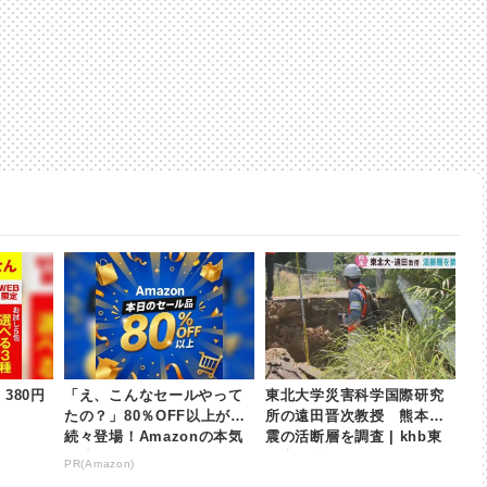
380円
「え、こんなセールやって
東北大学災害科学国際研究
たの？」80％OFF以上が
所の遠田晋次教授 熊本地
続々登場！Amazonの本気
震の活断層を調査 | khb東
が凄すぎる
日本放送
PR(Amazon)