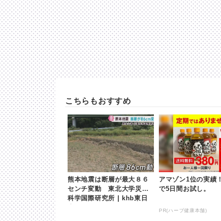
こちらもおすすめ
熊本地震は断層が最大８６
アマゾン1位の実績！
センチ変動 東北大学災害
で5日間お試し。
科学国際研究所 | khb東日
本放送
PR(ハーブ健康本舗)