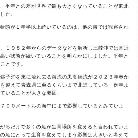
、平年との差が世界で最も大きくなっていることが東北
ました。
状態が１年半以上続いているのは、他の海では観察され
、１９８２年からのデータなどを解析し三陸沖では直近
ど高い状態が続いていることを明らかにしました。平年と
うことです。
銚子沖を東に流れ去る海流の黒潮続流が２０２３年春か
県を越えて青森県に至るくらいまで北進している。例年よ
していることが大きな要因」
７００メートルの海中にまで影響しているとみていま
がるだけで多くの魚が生育場所を変えると言われていま
くの魚にとって生育を変えてしまう影響は大きいと考えて