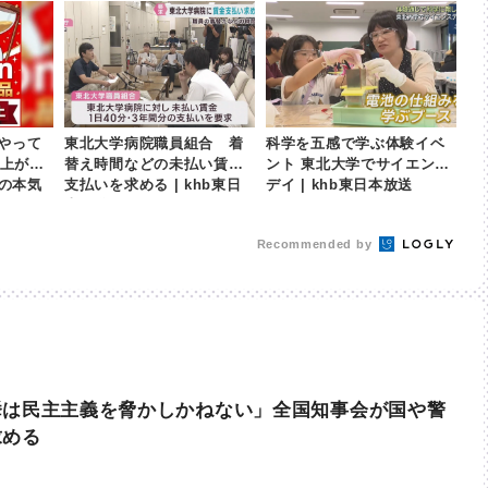
やって
東北大学病院職員組合 着
科学を五感で学ぶ体験イベ
以上が
替え時間などの未払い賃金
ント 東北大学でサイエンス
nの本気
支払いを求める | khb東日
デイ | khb東日本放送
本放送
Recommended by
挙は民主主義を脅かしかねない」全国知事会が国や警
求める