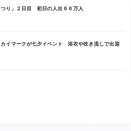
まつり」２日目 初日の人出６６万人
スカイマークが七夕イベント 浴衣や吹き流しで出迎