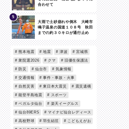
合わせて
大雨で土砂崩れや倒木 大崎市
鳴子温泉の国道１０８号 秋田
までの約３０キロが通行止め
熊本地震
地震
津波
宮城県
衆院選2026
クマ
旧優生保護法
防災
仙台市
気象情報
交通情報
事件・事故・火事
自然災害
東日本大震災
震災遺構
能登半島地震
スポーツ
ベガルタ仙台
楽天イーグルス
仙台89ERS
マイナビ仙台レディース
高校野球
羽生結弦
こどもえがお