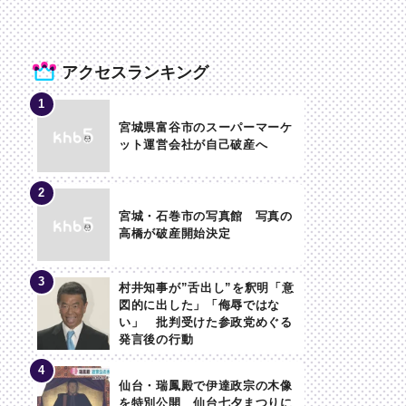
アクセスランキング
宮城県富谷市のスーパーマーケ
ット運営会社が自己破産へ
宮城・石巻市の写真館 写真の
高橋が破産開始決定
村井知事が”舌出し”を釈明「意
図的に出した」「侮辱ではな
い」 批判受けた参政党めぐる
発言後の行動
仙台・瑞鳳殿で伊達政宗の木像
を特別公開 仙台七夕まつりに