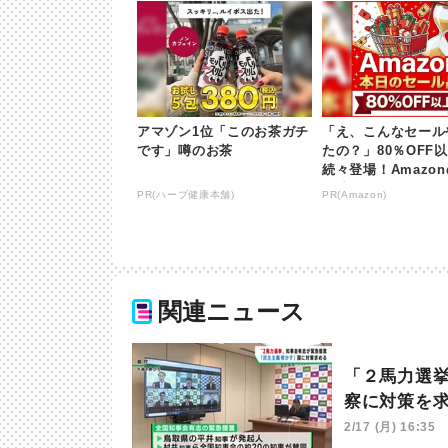
アマゾン1位「このお茶ガチ
「え、こんなセール
です」噂のお茶
たの？」80％OFF
続々登場！Amazo
が凄すぎる
PR(ハーブ健康本舗)
PR(Amazon)
関連ニュース
「２馬力選
察に対策を
2/17 (月) 16:35