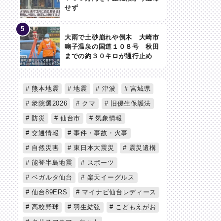
せず
大雨で土砂崩れや倒木 大崎市
鳴子温泉の国道１０８号 秋田
までの約３０キロが通行止め
熊本地震
地震
津波
宮城県
衆院選2026
クマ
旧優生保護法
防災
仙台市
気象情報
交通情報
事件・事故・火事
自然災害
東日本大震災
震災遺構
能登半島地震
スポーツ
ベガルタ仙台
楽天イーグルス
仙台89ERS
マイナビ仙台レディース
高校野球
羽生結弦
こどもえがお