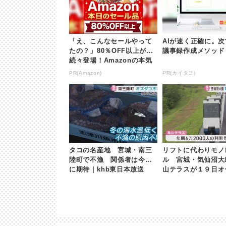
「え、こんなセールやって
AIが速く正確に。
たの？」80％OFF以上が
議事録作成メソッド
続々登場！Amazonの本気
が凄すぎる
PR(Amazon)
PR(カイタヨ)
タコの名産地 宮城・南三
リフトに代わりモノ
陸町で不漁 関係者は今後
ル 宮城・気仙沼大
に期待 | khb東日本放送
山テラスが１９日オー
khb東日本放送