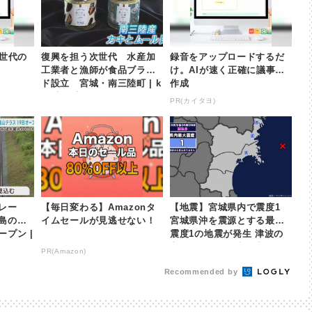
次世代の
復興を担う次世代 水産加
録音をアップロードするだ
工業者と漁師が食品ブラン
け。AIが速く正確に議事録
ド設立 宮城・南三陸町 | k
作成
hb東日本放送
PR(カイタヨ)
レー
【毎日変わる】Amazonタ
【地震】宮城県内で震度1
島の亀
イムセールが見逃せない！
宮城県沖を震源とする最大
プン |
震度1の地震が発生 津波の
心配なし | khb東日本放送
PR(Amazon)
Recommended by