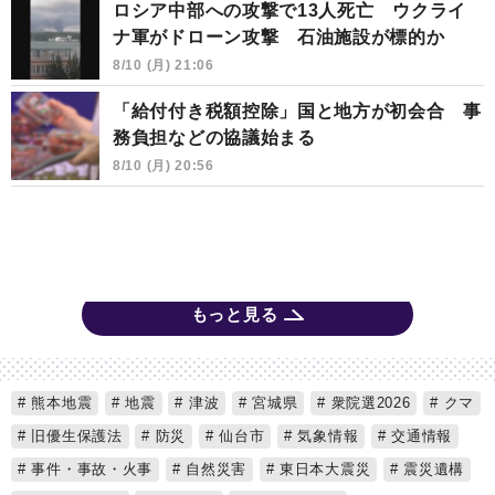
ロシア中部への攻撃で13人死亡 ウクライ
ナ軍がドローン攻撃 石油施設が標的か
8/10 (月) 21:06
「給付付き税額控除」国と地方が初会合 事
務負担などの協議始まる
8/10 (月) 20:56
もっと見る
熊本地震
地震
津波
宮城県
衆院選2026
クマ
旧優生保護法
防災
仙台市
気象情報
交通情報
事件・事故・火事
自然災害
東日本大震災
震災遺構