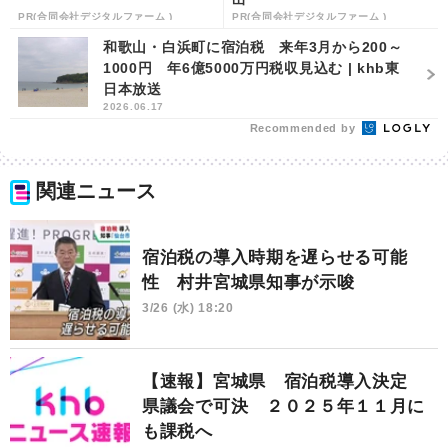
PR(合同会社デジタルファーム )
PR(合同会社デジタルファーム )
和歌山・白浜町に宿泊税 来年3月から200～
1000円 年6億5000万円税収見込む | khb東
日本放送
2026.06.17
Recommended by
関連ニュース
宿泊税の導入時期を遅らせる可能
性 村井宮城県知事が示唆
3/26 (水) 18:20
【速報】宮城県 宿泊税導入決定
県議会で可決 ２０２５年１１月に
も課税へ