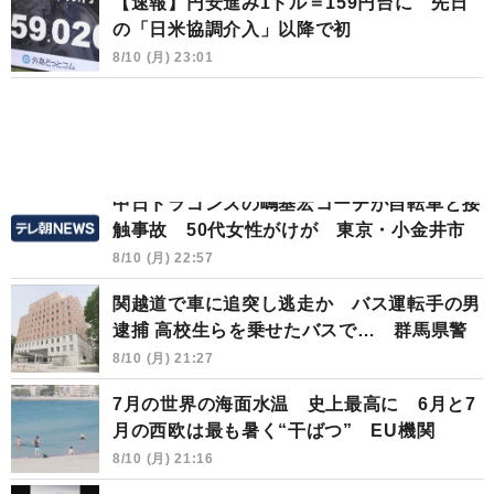
【速報】円安進み1ドル＝159円台に 先日
の「日米協調介入」以降で初
8/10 (月) 23:01
中日ドラゴンズの嶋基宏コーチが自転車と接
触事故 50代女性がけが 東京・小金井市
8/10 (月) 22:57
関越道で車に追突し逃走か バス運転手の男
逮捕 高校生らを乗せたバスで… 群馬県警
8/10 (月) 21:27
7月の世界の海面水温 史上最高に 6月と7
月の西欧は最も暑く“干ばつ” EU機関
8/10 (月) 21:16