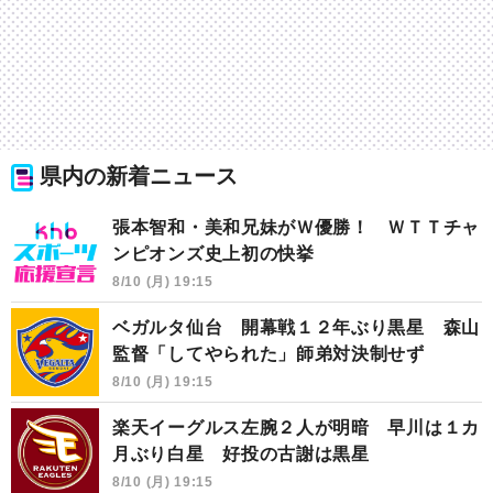
県内の新着ニュース
張本智和・美和兄妹がＷ優勝！ ＷＴＴチャ
ンピオンズ史上初の快挙
8/10 (月) 19:15
ベガルタ仙台 開幕戦１２年ぶり黒星 森山
監督「してやられた」師弟対決制せず
8/10 (月) 19:15
楽天イーグルス左腕２人が明暗 早川は１カ
月ぶり白星 好投の古謝は黒星
8/10 (月) 19:15