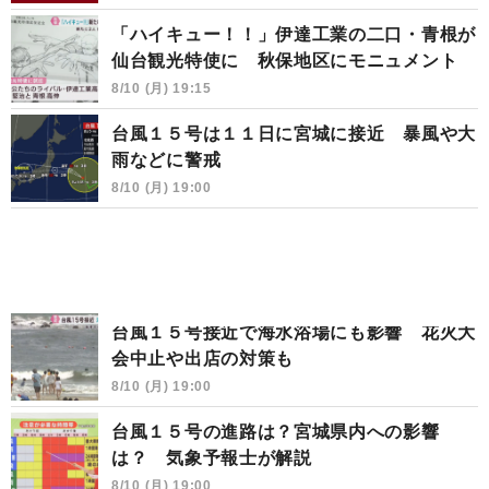
「ハイキュー！！」伊達工業の二口・青根が
仙台観光特使に 秋保地区にモニュメント
8/10 (月) 19:15
台風１５号は１１日に宮城に接近 暴風や大
雨などに警戒
8/10 (月) 19:00
台風１５号接近で海水浴場にも影響 花火大
会中止や出店の対策も
8/10 (月) 19:00
台風１５号の進路は？宮城県内への影響
は？ 気象予報士が解説
8/10 (月) 19:00