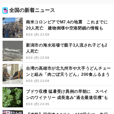
全国の新着ニュース
南米コロンビアでM7.4の地震 これまでに
20人死亡 建物倒壊や空港閉鎖の情報も
8/10 (月) 23:59
新潟市の海水浴場で親子3人流され子ども2
人死亡
8/10 (月) 23:58
台湾の高雄市が北九州市や大手うどんチェー
ンと組み「肉ごぼ天うどん」200食ふるまう
8/10 (月) 23:58
ブドウ収穫 猛暑受け異例の早朝に スペイ
ンのワイナリー 成長進み“過去最速収穫”も
8/10 (月) 23:45