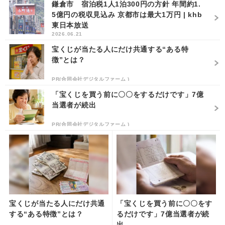
鎌倉市 宿泊税1人1泊300円の方針 年間約1.
5億円の税収見込み 京都市は最大1万円 | khb
東日本放送
2026.06.21
宝くじが当たる人にだけ共通する“ある特
徴”とは？
PR(合同会社デジタルファーム )
「宝くじを買う前に〇〇をするだけです」7億
当選者が続出
PR(合同会社デジタルファーム )
宝くじが当たる人にだけ共通
「宝くじを買う前に〇〇をす
する“ある特徴”とは？
るだけです」7億当選者が続
出