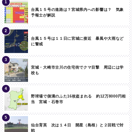
台風１５号の進路は？宮城県内への影響は？ 気象
予報士が解説
台風１５号は１１日に宮城に接近 暴風や大雨など
に警戒
宮城・大崎市古川の住宅街でクマ目撃 周辺には学
校も
野球場で側溝のふた16枚盗まれる 約12万8000円相
当 宮城・石巻市
仙台育英 次は１４日 開星（島根）と２回戦で対
戦