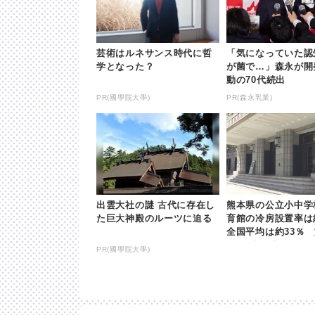
芸術はルネサンス時代に哲
「気になっていた認
学となった？
が菌で…」森永が開
動の70代続出
PR(國學院大學)
PR(森永乳業)
出雲大社の謎 古代に存在し
熊本県の公立小中学
た巨大神殿のルーツに迫る
育館の冷房設置率
全国平均は約33％
| khb東日本放送
PR(國學院大學)