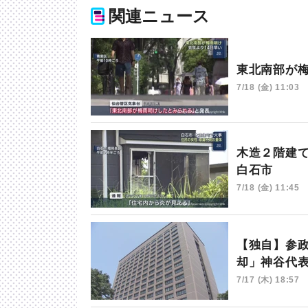
関連ニュース
東北南部が
7/18 (金) 11:03
木造２階建
白石市
7/18 (金) 11:45
【独自】参
却」神谷代
7/17 (木) 18:57