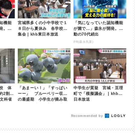
知機能
宮城県多くの小中学校で１
「気になっていた認知機能
発。感
８日から夏休み 各学校で
が菌で…」森永が開発。感
集会 | khb東日本放送
動の70代続出
PR(森永乳業)
校 体
「あまーい！」「すっぱい
中学生が質疑 宮城・亘理
は約2割
ーー」 ブルーベリー収穫
町で「模擬議会」 | khb東
 文科省
の最盛期 小学生が摘み取
日本放送
って食べ比べ 宮城・大崎
市 | khb東日本放送
Recommended by