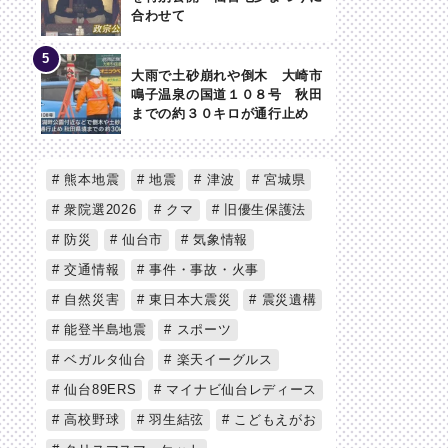
合わせて
大雨で土砂崩れや倒木 大崎市
鳴子温泉の国道１０８号 秋田
までの約３０キロが通行止め
熊本地震
地震
津波
宮城県
衆院選2026
クマ
旧優生保護法
防災
仙台市
気象情報
交通情報
事件・事故・火事
自然災害
東日本大震災
震災遺構
能登半島地震
スポーツ
ベガルタ仙台
楽天イーグルス
仙台89ERS
マイナビ仙台レディース
高校野球
羽生結弦
こどもえがお