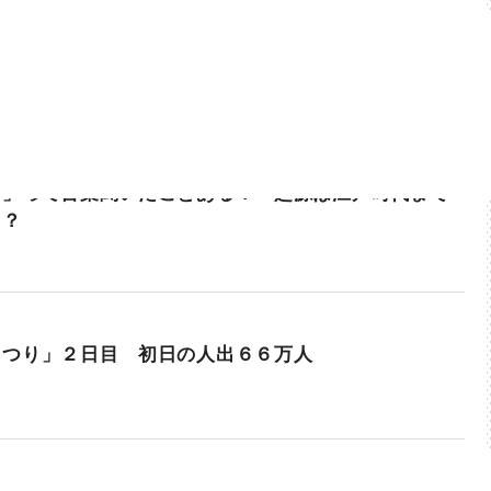
ま」って言葉聞いたことある？ 起源は江戸時代まで
！？
まつり」２日目 初日の人出６６万人