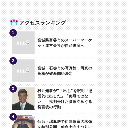
アクセスランキング
宮城県富谷市のスーパーマーケ
ット運営会社が自己破産へ
宮城・石巻市の写真館 写真の
高橋が破産開始決定
村井知事が”舌出し”を釈明「意
図的に出した」「侮辱ではな
い」 批判受けた参政党めぐる
発言後の行動
仙台・瑞鳳殿で伊達政宗の木像
を特別公開 仙台七夕まつりに