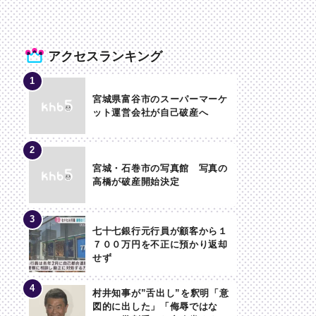
アクセスランキング
宮城県富谷市のスーパーマーケ
ット運営会社が自己破産へ
宮城・石巻市の写真館 写真の
高橋が破産開始決定
七十七銀行元行員が顧客から１
７００万円を不正に預かり返却
せず
村井知事が”舌出し”を釈明「意
図的に出した」「侮辱ではな