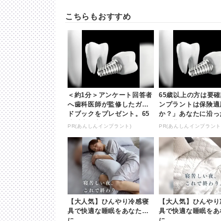
こちらもおすすめ
＜約1分＞アンケート回答者
65歳以上の方は要
へ歯科医師が監修したガイ
ンプラントは保険適
ドブックをプレゼント。65
か？」あなたに沿っ
歳以上の方は確認してみて
法や費用を解説
PR(あんしんインプラント)
PR(あんしんインプラント
【大人気】ひんやり冷感寝
【大人気】ひんやり
具で快適な睡眠をあなた
具で快適な睡眠をあ
に。
に。