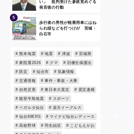
い」 批判受けた参政党めぐる
発言後の行動
歩行者の男性が軽乗用車にはね
られ頭などを打つけが 宮城・
白石市
熊本地震
地震
津波
宮城県
衆院選2026
クマ
旧優生保護法
防災
仙台市
気象情報
交通情報
事件・事故・火事
自然災害
東日本大震災
震災遺構
能登半島地震
スポーツ
ベガルタ仙台
楽天イーグルス
仙台89ERS
マイナビ仙台レディース
高校野球
羽生結弦
こどもえがお