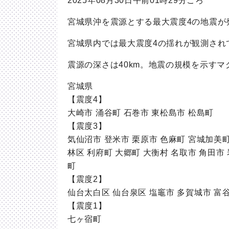
2025年08月30日午前01時29分ごろ
宮城県沖を震源とする最大震度4の地震が
宮城県内では最大震度4の揺れが観測され
震源の深さは40km。地震の規模を示す
宮城県
【震度4】
大崎市 涌谷町 石巻市 東松島市 松島町
【震度3】
気仙沼市 登米市 栗原市 色麻町 宮城加美
林区 利府町 大郷町 大衡村 名取市 角田市
町
【震度2】
仙台太白区 仙台泉区 塩竈市 多賀城市 富谷
【震度1】
七ヶ宿町