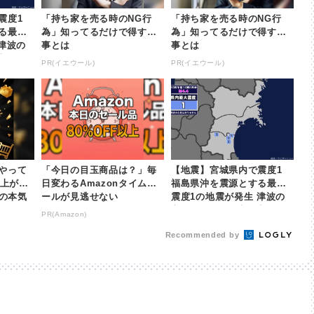
震度1
「持ち家を売る時のNG行
「持ち家を売る時のNG行
る最大
為」知ってるだけで得する
為」知ってるだけで得する
津波の
事とは
事とは
日本放送
PR(イエウール)
PR(イエウール)
やって
「今日の目玉商品は？」毎
【地震】宮城県内で震度1
以上が
日変わるAmazonタイムセ
福島県沖を震源とする最大
nの本気
ールが見逃せない
震度1の地震が発生 津波の
心配なし | khb東日本放送
PR(Amazon)
Recommended by