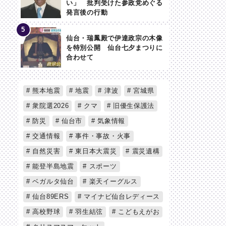
い」 批判受けた参政党めぐる
発言後の行動
仙台・瑞鳳殿で伊達政宗の木像
を特別公開 仙台七夕まつりに
合わせて
熊本地震
地震
津波
宮城県
衆院選2026
クマ
旧優生保護法
防災
仙台市
気象情報
交通情報
事件・事故・火事
自然災害
東日本大震災
震災遺構
能登半島地震
スポーツ
ベガルタ仙台
楽天イーグルス
仙台89ERS
マイナビ仙台レディース
高校野球
羽生結弦
こどもえがお