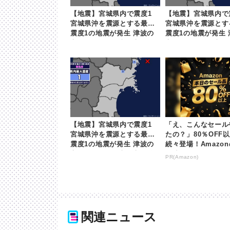
【地震】宮城県内で震度1
【地震】宮城県内で
宮城県沖を震源とする最大
宮城県沖を震源とす
震度1の地震が発生 津波の
震度1の地震が発生 
心配なし | khb東日本放送
心配なし | khb東
【地震】宮城県内で震度1
「え、こんなセール
宮城県沖を震源とする最大
たの？」80％OFF
震度1の地震が発生 津波の
続々登場！Amazo
心配なし | khb東日本放送
が凄すぎる
PR(Amazon)
関連ニュース