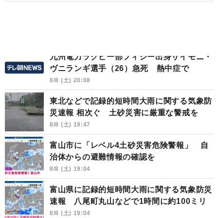
九州電力ラグビー部フィジー出身サイモニ・
ヴニランギ選手（26）急死 熱中症で
8/8 (土) 20:08
東北などで記録的短時間大雨に関する気象防
災速報 相次ぐ 土砂災害に厳重な警戒を
8/8 (土) 19:47
富山市に「レベル4土砂災害危険警報」 自
治体からの避難情報の確認を
8/8 (土) 19:04
富山県に記録的短時間大雨に関する気象防災
速報 八尾町丸山などで1時間に約100ミリ
8/8 (土) 19:04