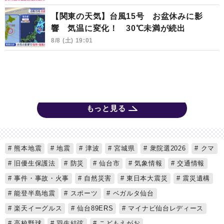
【関東の天気】台風15号 お盆休みに影
響 気温に変化！ 30℃未満が続出
8/8 (土) 19:01
もっと見る
熊本地震
地震
津波
宮城県
衆院選2026
クマ
旧優生保護法
防災
仙台市
気象情報
交通情報
事件・事故・火事
自然災害
東日本大震災
震災遺構
能登半島地震
スポーツ
ベガルタ仙台
楽天イーグルス
仙台89ERS
マイナビ仙台レディース
高校野球
羽生結弦
こどもえがお