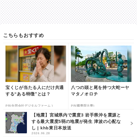
こちらもおすすめ
宝くじが当たる人にだけ共通
八つの頭と尾を持つ大蛇ーヤ
する“ある特徴”とは？
マタノオロチ
PR(合同会社デジタルファーム )
PR(國學院大學)
【地震】宮城県内で震度3 岩手県沖を震源と
する最大震度5弱の地震が発生 津波の心配な
し | khb東日本放送
2026.06.28