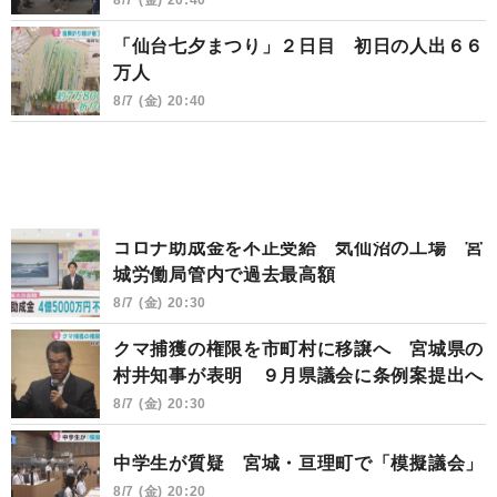
「仙台七夕まつり」２日目 初日の人出６６
万人
8/7 (金) 20:40
コロナ助成金を不正受給 気仙沼の工場 宮
城労働局管内で過去最高額
8/7 (金) 20:30
クマ捕獲の権限を市町村に移譲へ 宮城県の
村井知事が表明 ９月県議会に条例案提出へ
8/7 (金) 20:30
中学生が質疑 宮城・亘理町で「模擬議会」
8/7 (金) 20:20