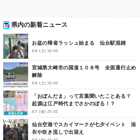
県内の新着ニュース
お盆の帰省ラッシュ始まる 仙台駅混雑
8/8 (土) 18:00
宮城県大崎市の国道１０８号 全面通行止め
解除
8/8 (土) 18:00
「おぼんだま」って言葉聞いたことある？
起源は江戸時代までさかのぼる！？
8/7 (金) 20:42
仙台空港でスカイマークが七夕イベント 浴
衣や吹き流しで出迎え
8/7 (金) 20:40