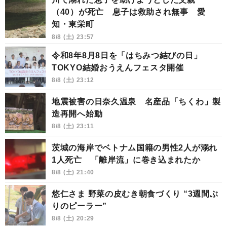
（40）が死亡 息子は救助され無事 愛
知・東栄町
8/8 (土) 23:57
令和8年8月8日を「はちみつ結びの日」
TOKYO結婚おうえんフェスタ開催
8/8 (土) 23:12
地震被害の日奈久温泉 名産品「ちくわ」製
造再開へ始動
8/8 (土) 23:11
茨城の海岸でベトナム国籍の男性2人が溺れ
1人死亡 「離岸流」に巻き込まれたか
8/8 (土) 21:40
悠仁さま 野菜の皮むき朝食づくり “3週間ぶ
りのピーラー”
8/8 (土) 20:29