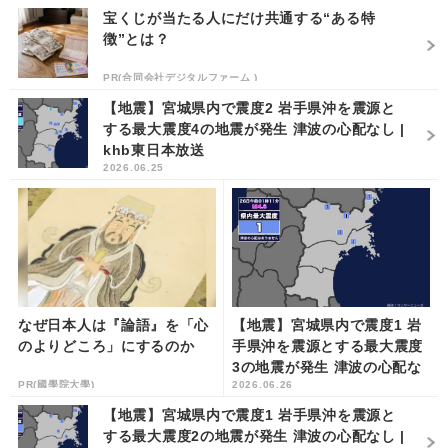
宝くじが当たる人にだけ共通する“ある特
徴”とは？
PR(合同会社デジタルファーム )
【地震】宮城県内で震度2 岩手県沖を震源と
する最大震度4の地震が発生 津波の心配なし |
khb東日本放送
2026.06.25
なぜ日本人は『論語』を「心
【地震】宮城県内で震度1 岩
のよりどころ」にするのか
手県沖を震源とする最大震度
3の地震が発生 津波の心配な
PR(國學院大學)
2026.06.26
し | khb東日本放送
【地震】宮城県内で震度1 岩手県沖を震源と
する最大震度2の地震が発生 津波の心配なし |