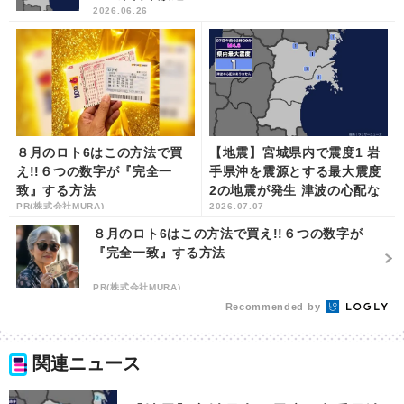
2026.06.26
８月のロト6はこの方法で買
【地震】宮城県内で震度1 岩
え!!６つの数字が『完全一
手県沖を震源とする最大震度
致』する方法
2の地震が発生 津波の心配な
PR(株式会社MURA)
2026.07.07
し | khb東日本放送
８月のロト6はこの方法で買え!!６つの数字が
『完全一致』する方法
PR(株式会社MURA)
Recommended by
関連ニュース