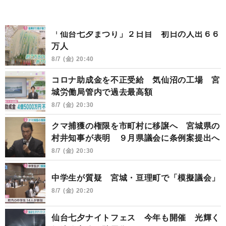
「仙台七夕まつり」２日目 初日の人出６６
万人
8/7 (金) 20:40
コロナ助成金を不正受給 気仙沼の工場 宮
城労働局管内で過去最高額
8/7 (金) 20:30
クマ捕獲の権限を市町村に移譲へ 宮城県の
村井知事が表明 ９月県議会に条例案提出へ
8/7 (金) 20:30
中学生が質疑 宮城・亘理町で「模擬議会」
8/7 (金) 20:20
仙台七夕ナイトフェス 今年も開催 光輝く