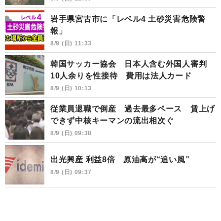
岩手県宮古市に「レベル4 土砂災害危険警
報」
8/9 (日) 11:33
韓国サッカー協会 日本人含む外国人審判
10人余りを性接待 費用は法人カード
8/9 (日) 10:13
従業員退職で倒産 過去最多ペース 賃上げ
できず中核キーマンの流出相次ぐ
8/9 (日) 09:38
出光興産 利益8倍 原油高が“追い風”
8/9 (日) 09:37