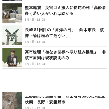
熊本地震 災害ゴミ搬入に長蛇の列「高齢者
多く若い人がいれば助かる」
8/9 (日) 12:08
長崎 81回目の「原爆の日」 鈴木市長「核
抑止論は極めて危うい」
8/9 (日) 12:05
高市総理「核なき世界へ取り組み推進」 非
核三原則は現状説明のみ
8/9 (日) 12:04
土砂崩れで道路寸断 登山者ら390人が孤立
状態 長野・安曇野市
8/9 (日) 12:00