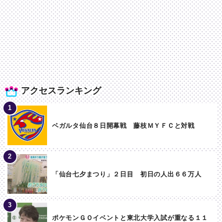
アクセスランキング
ベガルタ仙台８日開幕戦 藤枝ＭＹＦＣと対戦
「仙台七夕まつり」２日目 初日の人出６６万人
ポケモンＧＯイベントと東北大学入試が重なる１１