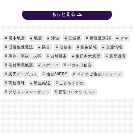
もっと見る
熊本地震
地震
津波
宮城県
衆院選2026
クマ
旧優生保護法
防災
仙台市
気象情報
交通情報
事件・事故・火事
自然災害
東日本大震災
震災遺構
能登半島地震
スポーツ
ベガルタ仙台
楽天イーグルス
仙台89ERS
マイナビ仙台レディース
高校野球
羽生結弦
こどもえがお
クリスマスマーケット
新型コロナウイルス