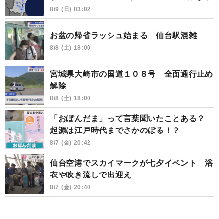
8/9 (日) 03:02
お盆の帰省ラッシュ始まる 仙台駅混雑
8/8 (土) 18:00
宮城県大崎市の国道１０８号 全面通行止め
解除
8/8 (土) 18:00
「おぼんだま」って言葉聞いたことある？
起源は江戸時代までさかのぼる！？
8/7 (金) 20:42
仙台空港でスカイマークが七夕イベント 浴
衣や吹き流しで出迎え
8/7 (金) 20:40