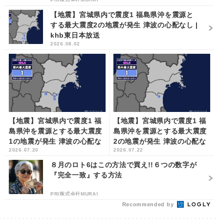
【地震】宮城県内で震度1 福島県沖を震源と
する最大震度2の地震が発生 津波の心配なし |
khb東日本放送
2026.08.02
【地震】宮城県内で震度1 福
【地震】宮城県内で震度1 福
島県沖を震源とする最大震度
島県沖を震源とする最大震度
1の地震が発生 津波の心配な
2の地震が発生 津波の心配な
2026.07.20
2026.07.22
し | khb東日本放送
し | khb東日本放送
８月のロト6はこの方法で買え!!６つの数字が
『完全一致』する方法
PR(株式会社MURA)
Recommended by