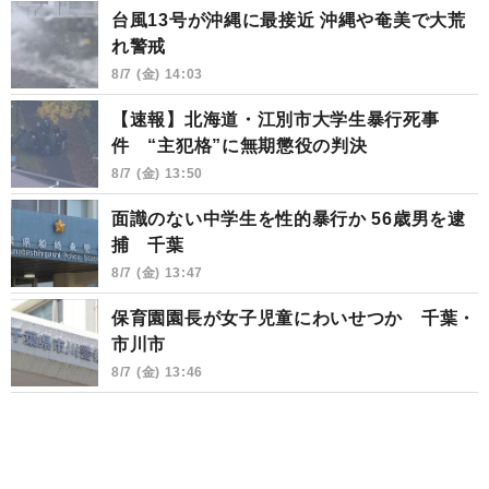
台風13号が沖縄に最接近 沖縄や奄美で大荒
れ警戒
8/7 (金) 14:03
【速報】北海道・江別市大学生暴行死事
件 “主犯格”に無期懲役の判決
8/7 (金) 13:50
面識のない中学生を性的暴行か 56歳男を逮
捕 千葉
8/7 (金) 13:47
保育園園長が女子児童にわいせつか 千葉・
市川市
8/7 (金) 13:46