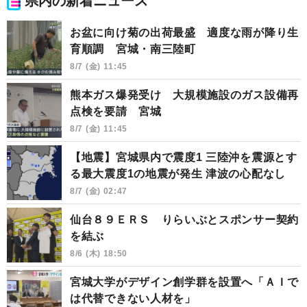
県内の新着ニュース
お盆に向け菊の出荷最盛 適度な雨が降り生
育順調 宮城・南三陸町
8/7 (金) 11:45
熊本ガス爆発受け 大規模施設のガス設備再
点検を要請 宮城
8/7 (金) 11:45
【地震】宮城県内で震度1 三陸沖を震源とす
る最大震度1の地震が発生 津波の心配なし
8/7 (金) 02:47
仙台８９ＥＲＳ りらいぶとスポンサー契約
を結ぶ
8/6 (木) 18:50
宮城大学がデザイン創学群を設置へ「ＡＩで
は代替できない人材を」