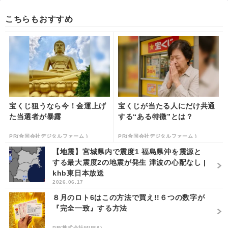
こちらもおすすめ
宝くじ狙うなら今！金運上げ
宝くじが当たる人にだけ共通
た当選者が暴露
する“ある特徴”とは？
PR(合同会社デジタルファーム )
PR(合同会社デジタルファーム )
【地震】宮城県内で震度1 福島県沖を震源と
する最大震度2の地震が発生 津波の心配なし |
khb東日本放送
2026.06.17
８月のロト6はこの方法で買え!!６つの数字が
『完全一致』する方法
PR(株式会社MURA)