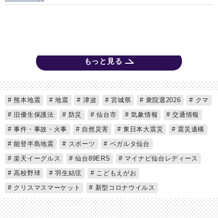
もっと見る
熊本地震
地震
津波
宮城県
衆院選2026
クマ
旧優生保護法
防災
仙台市
気象情報
交通情報
事件・事故・火事
自然災害
東日本大震災
震災遺構
能登半島地震
スポーツ
ベガルタ仙台
楽天イーグルス
仙台89ERS
マイナビ仙台レディース
高校野球
羽生結弦
こどもえがお
クリスマスマーケット
新型コロナウイルス