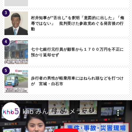
村井知事が”舌出し”を釈明「意図的に出した」「侮
辱ではない」 批判受けた参政党めぐる発言後の行
動
七十七銀行元行員が顧客から１７００万円を不正に
預かり返却せず
歩行者の男性が軽乗用車にはねられ頭などを打つけ
が 宮城・白石市