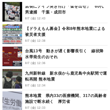
店長にナイフ突き付け「金を出せ」 60代
男逮捕 千葉・成田市
8/7 (金) 12:43
【ドラえもん募金】令和8年熊本地震による
被災者支援
8/7 (金) 12:38
台風13号 動きが遅く影響長引く 線状降
水帯発生のおそれ
8/7 (金) 12:36
九州新幹線 新水俣から鹿児島中央駅間で運
転再開 熊本地震
8/7 (金) 12:34
熊本地震 県内33の医療機関、317の高齢者
施設で断水続く 厚労省
8/7 (金) 12:33