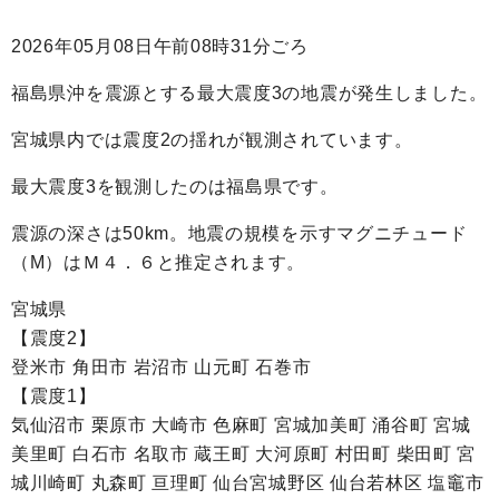
2026年05月08日午前08時31分ごろ
福島県沖を震源とする最大震度3の地震が発生しました。
宮城県内では震度2の揺れが観測されています。
最大震度3を観測したのは福島県です。
震源の深さは50km。地震の規模を示すマグニチュード
（M）はＭ４．６と推定されます。
宮城県
【震度2】
登米市 角田市 岩沼市 山元町 石巻市
【震度1】
気仙沼市 栗原市 大崎市 色麻町 宮城加美町 涌谷町 宮城
美里町 白石市 名取市 蔵王町 大河原町 村田町 柴田町 宮
城川崎町 丸森町 亘理町 仙台宮城野区 仙台若林区 塩竈市