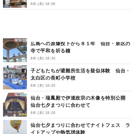
8/6 (木) 18:50
広島への原爆投下から８１年 仙台・泉区の
寺で平和を祈る鐘
8/6 (木) 18:30
子どもたちが避難所生活を疑似体験 仙台・
太白区の長町小学校
8/6 (木) 18:25
仙台・瑞鳳殿で伊達政宗の木像を特別公開
仙台七夕まつりに合わせて
8/6 (木) 18:20
仙台七夕まつりに合わせてナイトフェス ラ
イトアップや熱気球体験