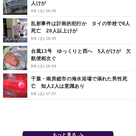
人けが
8/8 (土) 18:05
乱射事件は計画的犯行か タイの学校で6人
死亡 20人以上けが
8/8 (土) 18:05
台風13号 ゆっくりと西へ 5人がけが 欠
航便相次ぐ
8/8 (土) 18:04
千葉・南房総市の海水浴場で溺れた男性死
亡 知人2人は意識あり
8/8 (土) 17:57
もっと見る