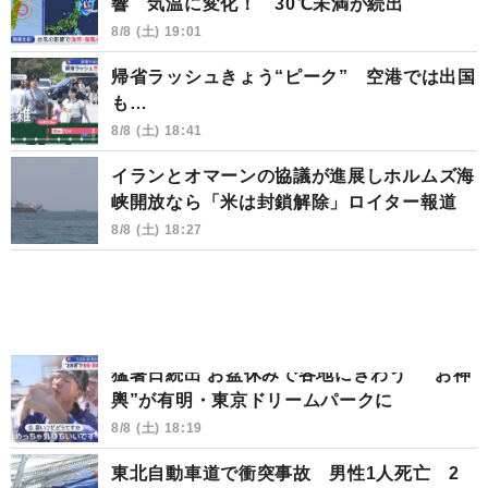
響 気温に変化！ 30℃未満が続出
8/8 (土) 19:01
帰省ラッシュきょう“ピーク” 空港では出国
も…
8/8 (土) 18:41
イランとオマーンの協議が進展しホルムズ海
峡開放なら「米は封鎖解除」ロイター報道
8/8 (土) 18:27
猛暑日続出 お盆休みで各地にぎわう “お神
輿”が有明・東京ドリームパークに
8/8 (土) 18:19
東北自動車道で衝突事故 男性1人死亡 2