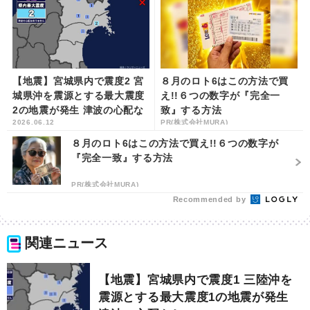
【地震】宮城県内で震度2 宮
８月のロト6はこの方法で買
城県沖を震源とする最大震度
え!!６つの数字が『完全一
2の地震が発生 津波の心配な
致』する方法
2026.06.12
PR(株式会社MURA)
し | khb東日本放送
８月のロト6はこの方法で買え!!６つの数字が
『完全一致』する方法
PR(株式会社MURA)
Recommended by
関連ニュース
【地震】宮城県内で震度1 三陸沖を
震源とする最大震度1の地震が発生