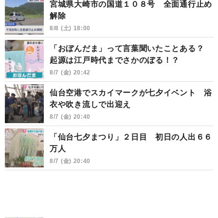
宮城県大崎市の国道１０８号 全面通行止め
解除
8/8 (土) 18:00
「おぼんだま」って言葉聞いたことある？
起源は江戸時代までさかのぼる！？
8/7 (金) 20:42
仙台空港でスカイマークが七夕イベント 浴
衣や吹き流しで出迎え
8/7 (金) 20:40
「仙台七夕まつり」２日目 初日の人出６６
万人
8/7 (金) 20:40