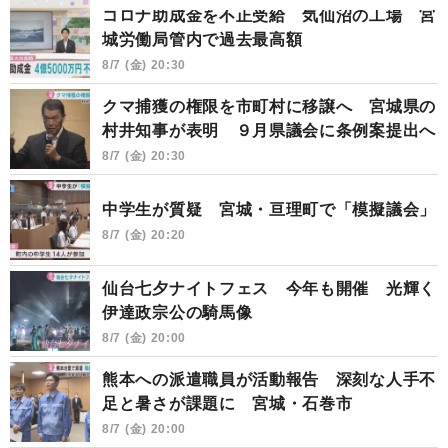
コロナ助成金を不正受給 気仙沼の工場 宮
城労働局管内で過去最高額
8/7 (金) 20:30
クマ捕獲の権限を市町村に移譲へ 宮城県の
村井知事が表明 ９月県議会に条例案提出へ
8/7 (金) 20:30
中学生が質疑 宮城・亘理町で「模擬議会」
8/7 (金) 20:20
仙台七夕ナイトフェス 今年も開催 光輝く
伊達政宗公の騎馬像
8/7 (金) 20:00
熊本への派遣職員が活動報告 深刻な人手不
足と暑さが課題に 宮城・石巻市
8/7 (金) 20:00