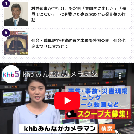
村井知事が”舌出し”を釈明「意図的に出した」「侮
辱ではない」 批判受けた参政党めぐる発言後の行
動
仙台・瑞鳳殿で伊達政宗の木像を特別公開 仙台七
夕まつりに合わせて