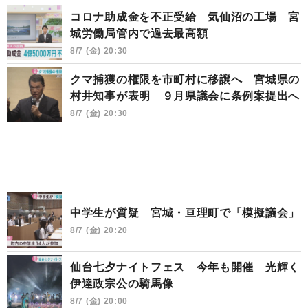
コロナ助成金を不正受給 気仙沼の工場 宮
城労働局管内で過去最高額
8/7 (金) 20:30
クマ捕獲の権限を市町村に移譲へ 宮城県の
村井知事が表明 ９月県議会に条例案提出へ
8/7 (金) 20:30
中学生が質疑 宮城・亘理町で「模擬議会」
8/7 (金) 20:20
仙台七夕ナイトフェス 今年も開催 光輝く
伊達政宗公の騎馬像
8/7 (金) 20:00