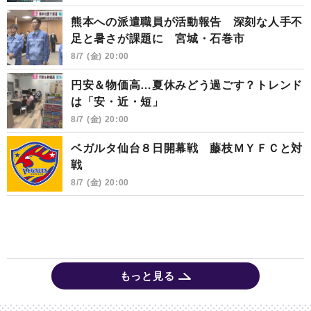
熊本への派遣職員が活動報告 深刻な人手不
足と暑さが課題に 宮城・石巻市
8/7 (金) 20:00
円安＆物価高…夏休みどう過ごす？トレンド
は「安・近・短」
8/7 (金) 20:00
ベガルタ仙台８日開幕戦 藤枝ＭＹＦＣと対
戦
8/7 (金) 20:00
もっと見る