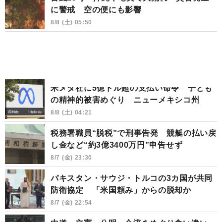
に警戒 空の便にも影響
8/8 (土) 05:50
米メタ社に5億ドル超の支払い命令 子ども
の精神的被害めぐり ニューメキシコ州
8/8 (土) 04:21
税務署職員“脱税”で刑事告発 競艇の払い戻
し金など“約3億3400万円”申告せず
8/7 (金) 23:30
パキスタン・サウジ・トルコの3カ国が共同
防衛協定 「米国頼み」からの脱却か
8/7 (金) 22:54