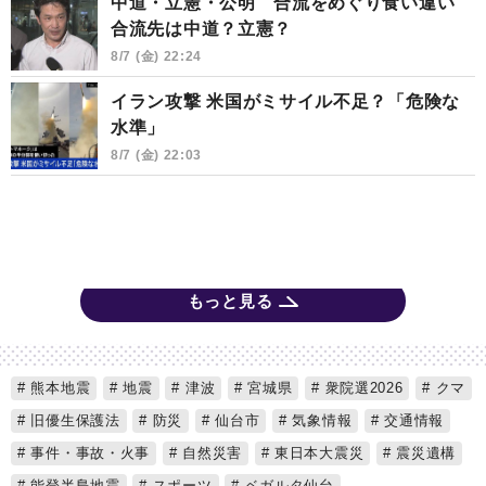
中道・立憲・公明 合流をめぐり食い違い
合流先は中道？立憲？
8/7 (金) 22:24
イラン攻撃 米国がミサイル不足？「危険な
水準」
8/7 (金) 22:03
もっと見る
熊本地震
地震
津波
宮城県
衆院選2026
クマ
旧優生保護法
防災
仙台市
気象情報
交通情報
事件・事故・火事
自然災害
東日本大震災
震災遺構
能登半島地震
スポーツ
ベガルタ仙台