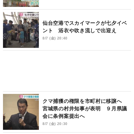
仙台空港でスカイマークが七夕イベ
ント 浴衣や吹き流しで出迎え
8/7 (金) 20:40
クマ捕獲の権限を市町村に移譲へ
宮城県の村井知事が表明 ９月県議
会に条例案提出へ
8/7 (金) 20:30