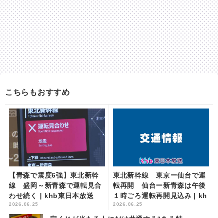
こちらもおすすめ
【青森で震度6強】東北新幹
東北新幹線 東京ー仙台で運
線 盛岡～新青森で運転見合
転再開 仙台ー新青森は午後
わせ続く | khb東日本放送
１時ごろ運転再開見込み | kh
2026.06.25
2026.06.25
b東日本放送