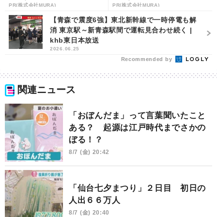
PR(株式会社MURA)
PR(株式会社MURA)
【青森で震度6強】東北新幹線で一時停電も解
消 東京駅～新青森駅間で運転見合わせ続く |
khb東日本放送
2026.06.25
Recommended by
関連ニュース
「おぼんだま」って言葉聞いたこと
ある？ 起源は江戸時代までさかの
ぼる！？
8/7 (金) 20:42
「仙台七夕まつり」２日目 初日の
人出６６万人
8/7 (金) 20:40