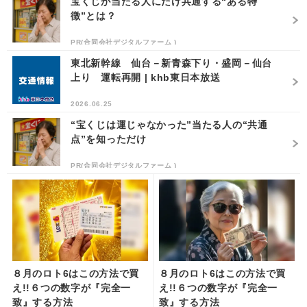
宝くじが当たる人にだけ共通する“ある特
徴”とは？
PR(合同会社デジタルファーム )
東北新幹線 仙台－新青森下り・盛岡－仙台
上り 運転再開 | khb東日本放送
2026.06.25
“宝くじは運じゃなかった”当たる人の“共通
点”を知っただけ
PR(合同会社デジタルファーム )
８月のロト6はこの方法で買
８月のロト6はこの方法で買
え!!６つの数字が『完全一
え!!６つの数字が『完全一
致』する方法
致』する方法