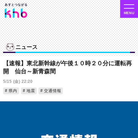
ニュース
【速報】東北新幹線が午後１０時２０分に運転再
開 仙台～新青森間
5/15 (金) 22:20
県内
地震
交通情報