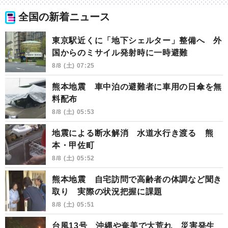
全国の新着ニュース
東京駅近くに「地下シェルター」整備へ 外
国からのミサイル発射時に一時避難
8/8 (土) 07:25
熊本地震 車中泊の避難者に車用の日傘を無
料配布
8/8 (土) 05:53
地震による断水解消 水道水行き渡る 熊
本・甲佐町
8/8 (土) 05:52
熊本地震 自宅訪問で高齢者の体調など聞き
取り 実際の状況把握に課題
8/8 (土) 05:51
台風13号 沖縄や奄美で大荒れ 災害発生