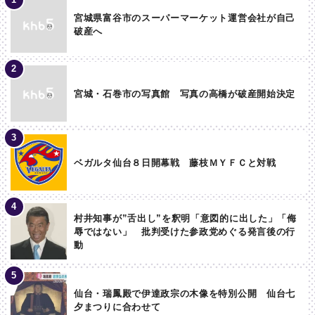
宮城県富谷市のスーパーマーケット運営会社が自己
破産へ
宮城・石巻市の写真館 写真の高橋が破産開始決定
ベガルタ仙台８日開幕戦 藤枝ＭＹＦＣと対戦
村井知事が”舌出し”を釈明「意図的に出した」「侮
辱ではない」 批判受けた参政党めぐる発言後の行
動
仙台・瑞鳳殿で伊達政宗の木像を特別公開 仙台七
夕まつりに合わせて