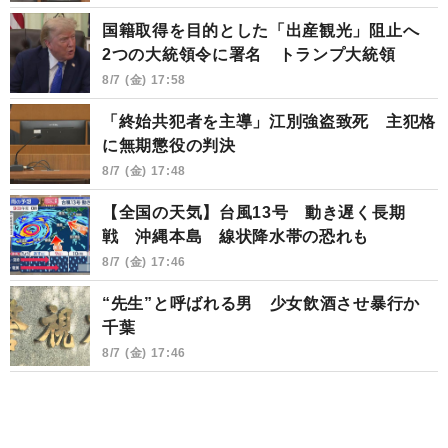
国籍取得を目的とした「出産観光」阻止へ
2つの大統領令に署名 トランプ大統領
8/7 (金) 17:58
「終始共犯者を主導」江別強盗致死 主犯格
に無期懲役の判決
8/7 (金) 17:48
【全国の天気】台風13号 動き遅く長期
戦 沖縄本島 線状降水帯の恐れも
8/7 (金) 17:46
“先生”と呼ばれる男 少女飲酒させ暴行か
千葉
8/7 (金) 17:46