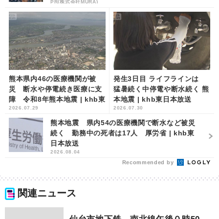
PR(株式会社MURA)
熊本県内46の医療機関が被
発生3日目 ライフラインは
災 断水や停電続き医療に支
猛暑続く中停電や断水続く 熊
障 令和8年熊本地震 | khb東
本地震 | khb東日本放送
2026.07.29
2026.07.30
日本放送
熊本地震 県内54の医療機関で断水など被災
続く 勤務中の死者は17人 厚労省 | khb東
日本放送
2026.08.04
Recommended by
関連ニュース