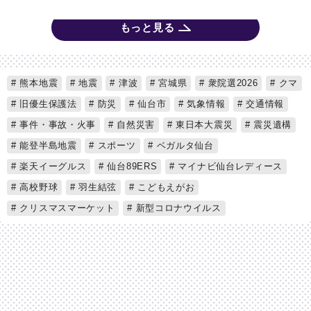
もっと見る
熊本地震
地震
津波
宮城県
衆院選2026
クマ
旧優生保護法
防災
仙台市
気象情報
交通情報
事件・事故・火事
自然災害
東日本大震災
震災遺構
能登半島地震
スポーツ
ベガルタ仙台
楽天イーグルス
仙台89ERS
マイナビ仙台レディース
高校野球
羽生結弦
こどもえがお
クリスマスマーケット
新型コロナウイルス