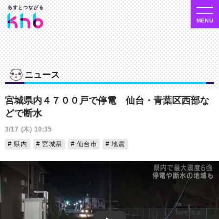
ニュース
宮城県内４７００戸で停電 仙台・青葉区西部な
どで断水
3/17 (木) 10:35
県内
宮城県
仙台市
地震