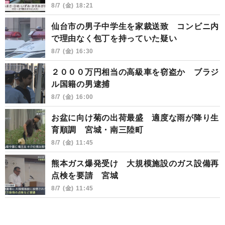
8/7 (金) 18:21
仙台市の男子中学生を家裁送致 コンビニ内
で理由なく包丁を持っていた疑い
8/7 (金) 16:30
２０００万円相当の高級車を窃盗か ブラジ
ル国籍の男逮捕
8/7 (金) 16:00
お盆に向け菊の出荷最盛 適度な雨が降り生
育順調 宮城・南三陸町
8/7 (金) 11:45
熊本ガス爆発受け 大規模施設のガス設備再
点検を要請 宮城
8/7 (金) 11:45