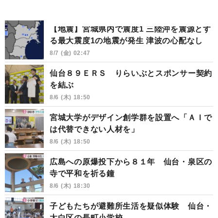
【地震】宮城県内で震度1 三陸沖を震源とす
る最大震度1の地震が発生 津波の心配なし
8/7 (金) 02:47
仙台８９ＥＲＳ りらいぶとスポンサー契約
を結ぶ
8/6 (木) 18:50
宮城大学がデザイン創学群を設置へ「ＡＩで
は代替できない人材を」
8/6 (木) 18:50
広島への原爆投下から８１年 仙台・泉区の
寺で平和を祈る鐘
8/6 (木) 18:30
子どもたちが避難所生活を疑似体験 仙台・
太白区の長町小学校