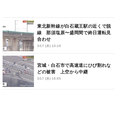
東北新幹線が白石蔵王駅の近くで脱
線 那須塩原〜盛岡間で終日運転見
合わせ
3/17 (木) 10:10
宮城・白石市で高速道にひび割れな
どの被害 上空から中継
3/17 (木) 10:05