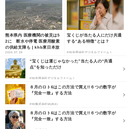
熊本県内 医療機関の被災は5
宝くじが当たる人にだけ共通
2に 断水や停電 医療用酸素
する“ある特徴”とは？
の供給支障も | khb東日本放
2026.07.29
PR(合同会社デジタルファーム )
送
“宝くじは運じゃなかった”当たる人の“共通
点”を知っただけ
PR(合同会社デジタルファーム )
８月のロト6はこの方法で買え!!６つの数字が
『完全一致』する方法
PR(株式会社MURA)
８月のロト6はこの方法で買え!!６つの数字が
『完全一致』する方法