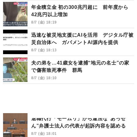
年金積立金 初の300兆円超に 前年度から
42兆円以上増加
8/7 (金) 18:19
迅速な被災地支援にAIを活用 デジタル庁被
災自治体へ ガバメントAI源内を提供
8/7 (金) 18:13
夫の弟を…41歳女を逮捕“地元の名士”の家
で傷害致死事件 群馬
8/7 (金) 18:10
退職代行「モームリ」から違法な“あっせ
ん”弁護士法人の代表が起訴内容を認める
8/7 (金) 18:01