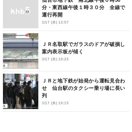
仙台市地下鉄 南北線午後０時50
分・東西線午後１時３０分 全線で
運行再開
3/17 (木) 12:57
ＪＲ名取駅でガラスのドアが破損し
案内表示板が傾く
3/17 (木) 10:25
ＪＲと地下鉄が始発から運転見合わ
せ 仙台駅のタクシー乗り場に長い
列
3/17 (木) 10:15