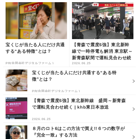
宝くじが当たる人にだけ共通
【青森で震度6強】東北新幹
する“ある特徴”とは？
線で一時停電も解消 東京駅～
新青森駅間で運転見合わせ続
PR(合同会社デジタルファーム )
2026.06.25
く | khb東日本放送
宝くじが当たる人にだけ共通する“ある特
徴”とは？
PR(合同会社デジタルファーム )
【青森で震度6強】東北新幹線 盛岡～新青森
で運転見合わせ続く | khb東日本放送
2026.06.25
８月のロト6はこの方法で買え!!６つの数字が
『完全一致』する方法