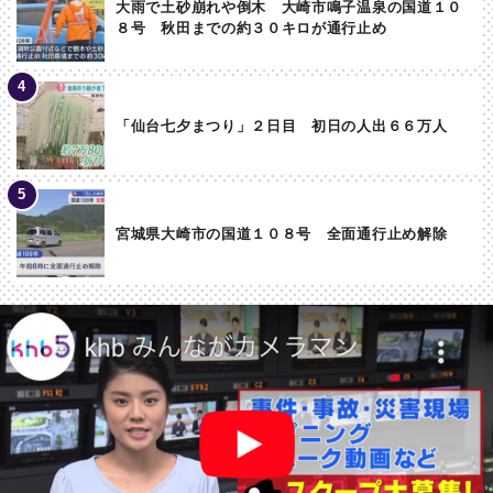
大雨で土砂崩れや倒木 大崎市鳴子温泉の国道１０
８号 秋田までの約３０キロが通行止め
「仙台七夕まつり」２日目 初日の人出６６万人
宮城県大崎市の国道１０８号 全面通行止め解除