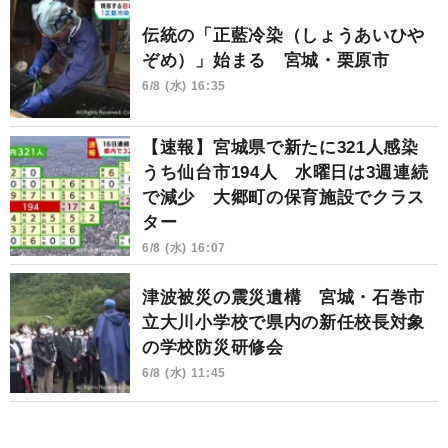
伝統の「正藍冷染（しょうあいひや
ぞめ）」始まる 宮城・栗原市
6/8 (水) 16:35
【速報】宮城県で新たに321人感染
うち仙台市194人 水曜日は3週連続
で減少 大郷町の保育施設でクラス
ター
6/8 (水) 16:07
津波被災の震災遺構 宮城・石巻市
立大川小学校で県内の新任校長対象
の学校防災研修会
6/8 (水) 11:45