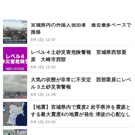
宮城県内の外国人宿泊者 過去最多ペースで
推移
8/9 (日) 12:07
レベル４土砂災害危険警報 宮城県西部栗
原 大崎市西部
8/9 (日) 12:03
大気の状態が非常に不安定 西部栗原にレベ
ル３土砂災害警報
8/9 (日) 11:58
【地震】宮城県内で震度2 岩手県沖を震源と
する最大震度4の地震が発生 津波の心配なし
8/9 (日) 03:02