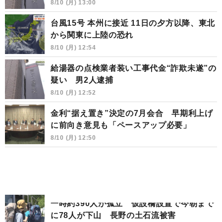
8/10 (月) 13:00
台風15号 本州に接近 11日の夕方以降、東北
から関東に上陸の恐れ
8/10 (月) 12:54
給湯器の点検業者装い工事代金“詐欺未遂”の
疑い 男2人逮捕
8/10 (月) 12:52
金利“据え置き”決定の7月会合 早期利上げ
に前向き意見も「ペースアップ必要」
8/10 (月) 12:50
一時約390人が孤立 仮設橋設置で今朝まで
に78人が下山 長野の土石流被害