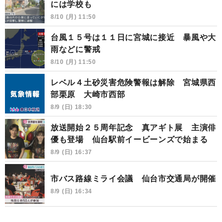
には学校も
8/10 (月) 11:50
台風１５号は１１日に宮城に接近 暴風や大
雨などに警戒
8/10 (月) 11:50
レベル４土砂災害危険警報は解除 宮城県西
部栗原 大崎市西部
8/9 (日) 18:30
放送開始２５周年記念 真アギト展 主演俳
優も登場 仙台駅前イービーンズで始まる
8/9 (日) 16:37
市バス路線ミライ会議 仙台市交通局が開催
8/9 (日) 16:34