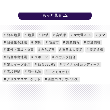
もっと見る
熊本地震
地震
津波
宮城県
衆院選2026
クマ
旧優生保護法
防災
仙台市
気象情報
交通情報
事件・事故・火事
自然災害
東日本大震災
震災遺構
能登半島地震
スポーツ
ベガルタ仙台
楽天イーグルス
仙台89ERS
マイナビ仙台レディース
高校野球
羽生結弦
こどもえがお
クリスマスマーケット
新型コロナウイルス