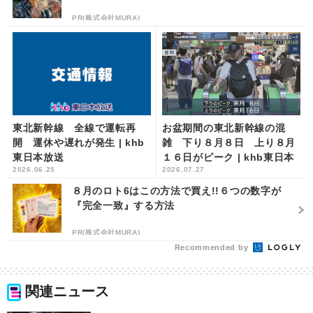
PR(株式会社MURA)
東北新幹線 全線で運転再
お盆期間の東北新幹線の混
開 運休や遅れが発生 | khb
雑 下り８月８日 上り８月
東日本放送
１６日がピーク | khb東日本
2026.06.25
2026.07.27
放送
８月のロト6はこの方法で買え!!６つの数字が
『完全一致』する方法
PR(株式会社MURA)
Recommended by
関連ニュース