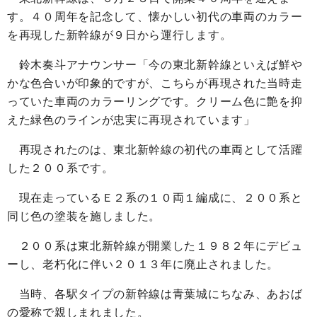
す。４０周年を記念して、懐かしい初代の車両のカラー
を再現した新幹線が９日から運行します。
鈴木奏斗アナウンサー「今の東北新幹線といえば鮮や
かな色合いが印象的ですが、こちらが再現された当時走
っていた車両のカラーリングです。クリーム色に艶を抑
えた緑色のラインが忠実に再現されています」
再現されたのは、東北新幹線の初代の車両として活躍
した２００系です。
現在走っているＥ２系の１０両１編成に、２００系と
同じ色の塗装を施しました。
２００系は東北新幹線が開業した１９８２年にデビュ
ーし、老朽化に伴い２０１３年に廃止されました。
当時、各駅タイプの新幹線は青葉城にちなみ、あおば
の愛称で親しまれました。