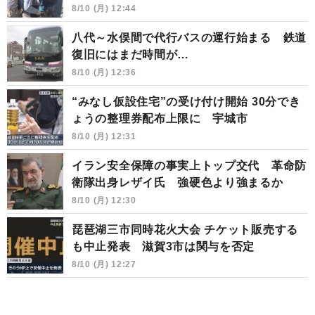
8/10 (月) 12:44
八代～水俣間で代行バスの運行始まる 鉄道
復旧にはまだ時間が…
8/10 (月) 12:36
“みなし仮設住宅”の受け付け開始 30分でき
ょうの整理券配布上限に 宇城市
8/10 (月) 12:31
イラン安全保障の事実上トップ交代 革命防
衛隊出身レザイ氏 強硬色より強まるか
8/10 (月) 12:30
琵琶湖三市同時花火大会 チケット販売する
も中止発表 滋賀3市は関与を否定
8/10 (月) 12:27