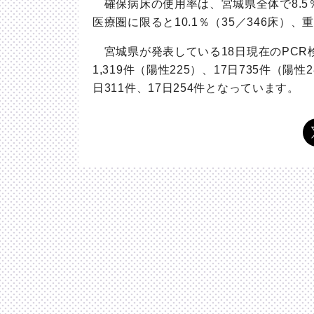
確保病床の使用率は、宮城県全体で
8.5
医療圏に限ると
10.1
％（
35
／
346
床）、
宮城県が発表している
18
日現在の
PCR
1,319
件（陽性
225
）、
17
日
735
件（陽性
2
日
311
件、
17
日
254
件となっています。