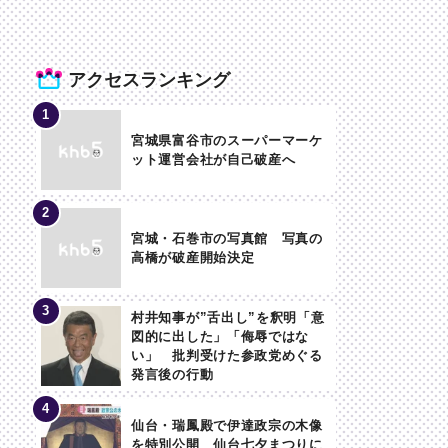
アクセスランキング
宮城県富谷市のスーパーマーケ
ット運営会社が自己破産へ
宮城・石巻市の写真館 写真の
高橋が破産開始決定
村井知事が”舌出し”を釈明「意
図的に出した」「侮辱ではな
い」 批判受けた参政党めぐる
発言後の行動
仙台・瑞鳳殿で伊達政宗の木像
を特別公開 仙台七夕まつりに