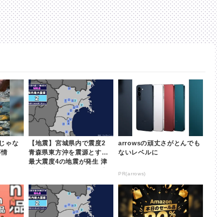
じゃな
【地震】宮城県内で震度2
arrowsの頑丈さがとんでも
事情
青森県東方沖を震源とする
ないレベルに
最大震度4の地震が発生 津
波の心配なし | khb東日本
PR(arrows)
放送