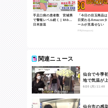
手足口病の患者数 宮城県
「今日の目玉商品は
で警報レベル続く | khb東
日変わるAmazon
日本放送
ールが見逃せない
PR(Amazon)
関連ニュース
仙台で今季
地で気温が
6/20 (月) 11:40
仙台市の感