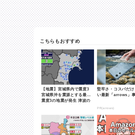
こちらもおすすめ
【地震】宮城県内で震度3
堅牢さ・コスパだけ
宮城県沖を震源とする最大
い最新「arrows」
震度3の地震が発生 津波の
心配なし | khb東日本放送
PR(arrows)