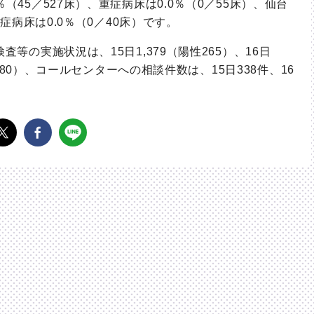
％（
45
／
527
床）、重症病床は
0.0
％（
0
／
55
床）、仙台
重症病床は
0.0
％（
0
／
40
床）です。
検査等の実施状況は、
15
日
1,379
（陽性
265
）、
16
日
80
）、コールセンターへの相談件数は、
15
日
338
件、
16