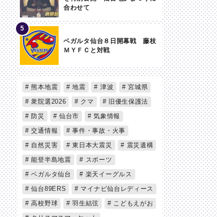
合わせて
ベガルタ仙台８日開幕戦 藤枝
ＭＹＦＣと対戦
熊本地震
地震
津波
宮城県
衆院選2026
クマ
旧優生保護法
防災
仙台市
気象情報
交通情報
事件・事故・火事
自然災害
東日本大震災
震災遺構
能登半島地震
スポーツ
ベガルタ仙台
楽天イーグルス
仙台89ERS
マイナビ仙台レディース
高校野球
羽生結弦
こどもえがお