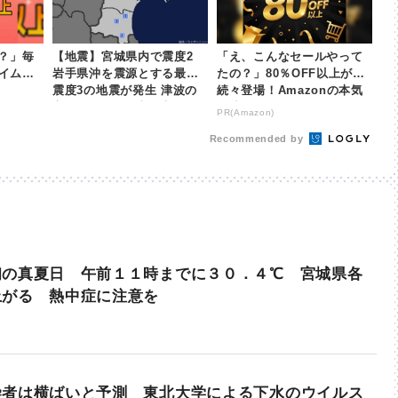
？」毎
【地震】宮城県内で震度2
「え、こんなセールやって
タイムセ
岩手県沖を震源とする最大
たの？」80％OFF以上が
震度3の地震が発生 津波の
続々登場！Amazonの本気
心配なし | khb東日本放送
が凄すぎる
PR(Amazon)
Recommended by
初の真夏日 午前１１時までに３０．４℃ 宮城県各
上がる 熱中症に注意を
染者は横ばいと予測 東北大学による下水のウイルス