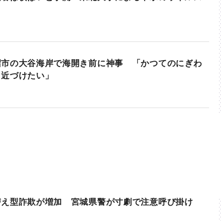
沼市の大谷海岸で海開き前に神事 「かつてのにぎわ
も近づけたい」
替え型詐欺が増加 宮城県警が寸劇で注意呼び掛け