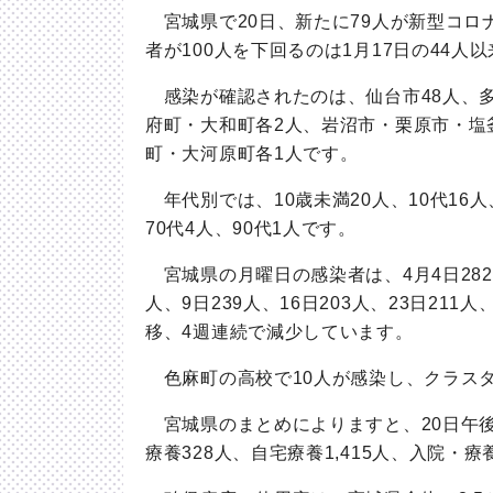
宮城県で
20
日、新たに
79
人が新型コロ
者が
100
人を下回るのは
1
月
17
日の
44
人以
感染が確認されたのは、仙台市
48
人、
府町・大和町各
2
人、岩沼市・栗原市・塩
町・大河原町各
1
人です。
年代別では、
10
歳未満
20
人、
10
代
16
人
70
代
4
人、
90
代
1
人です。
宮城県の月曜日の感染者は、
4
月
4
日
282
人、
9
日
239
人、
16
日
203
人、
23
日
211
人
移、
4
週連続で減少しています。
色麻町の高校で
10
人が感染し、クラス
宮城県のまとめによりますと、
20
日午
療養
328
人、自宅療養
1,415
人、入院・療