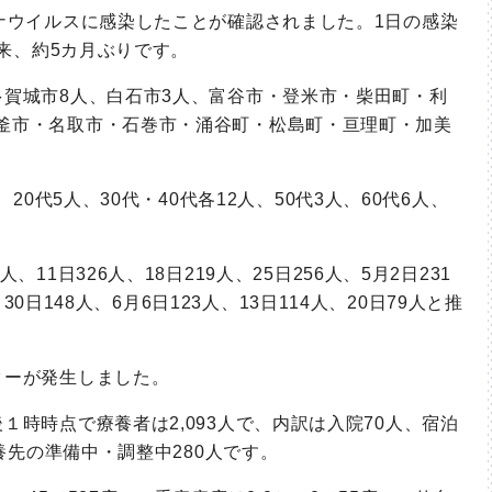
ナウイルスに感染したことが確認されました。
1
日の感染
来、約
5
カ月ぶりです。
多賀城市
8
人、白石市
3
人、富谷市・登米市・柴田町・利
釜市・名取市・石巻市・涌谷町・松島町・亘理町・加美
、
20
代
5
人、
30
代・
40
代各
12
人、
50
代
3
人、
60
代
6
人、
人、
11
日
326
人、
18
日
219
人、
25
日
256
人、
5
月
2
日
231
、
30
日
148
人、
6
月
6
日
123
人、
13
日
114
人、
20
日
79
人と推
ターが発生しました。
後１時時点で療養者は
2,093
人で、内訳は入院
70
人、宿泊
養先の準備中・調整中
280
人です。